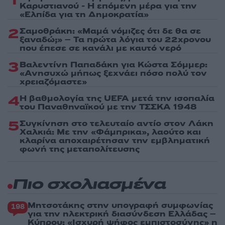
1
Καρυστιανού - Η επόμενη μέρα για την
«Ελπίδα για τη Δημοκρατία»
2
Σαμοθράκη: «Μαμά νόμιζες ότι δε θα σε
ξαναδώ;» – Τα πρώτα λόγια του 22χρονου
που έπεσε σε κανάλι με καυτό νερό
3
Βαλεντίνη Παπαδάκη για Κώστα Σόμμερ:
«Ανησυχώ μήπως ξεχνάει πόσο πολύ τον
χρειαζόμαστε»
4
Η βαθμολογία της UEFA μετά την ισοπαλία
του Παναθηναϊκού με την ΤΣΣΚΑ 1948
5
Συγκίνηση στο τελευταίο αντίο στον Λάκη
Χαλκιά: Με την «Φάμπρικα», λαούτο και
κλαρίνα αποχαιρέτησαν την εμβληματική
φωνή της μεταπολίτευσης
Πιο σχολιασμένα
Μητσοτάκης στην υπογραφή συμφωνίας
198
για την ηλεκτρική διασύνδεση Ελλάδας –
Κύπρου: «Ισχυρή ψήφος εμπιστοσύνης» η