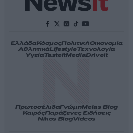
Ελλάδα
Κόσμος
Πολιτική
Οικονομία
Αθλητικά
Lifestyle
Τεχνολογία
Υγεία
Tasteit
Media
Driveit
Πρωτοσέλιδα
Γνώμη
Melas Blog
Καιρός
Παράξενες Ειδήσεις
Nikos Blog
Videos