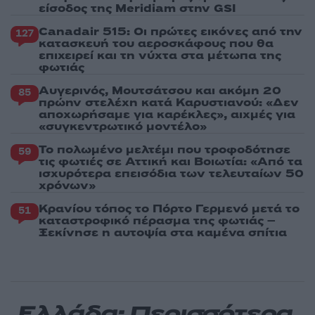
είσοδος της Meridiam στην GSI
Canadair 515: Οι πρώτες εικόνες από την
127
κατασκευή του αεροσκάφους που θα
επιχειρεί και τη νύχτα στα μέτωπα της
φωτιάς
Αυγερινός, Μουτσάτσου και ακόμη 20
85
πρώην στελέχη κατά Καρυστιανού: «Δεν
αποχωρήσαμε για καρέκλες», αιχμές για
«συγκεντρωτικό μοντέλο»
Το πολωμένο μελτέμι που τροφοδότησε
59
τις φωτιές σε Αττική και Βοιωτία: «Από τα
ισχυρότερα επεισόδια των τελευταίων 50
χρόνων»
Κρανίου τόπος το Πόρτο Γερμενό μετά το
51
καταστροφικό πέρασμα της φωτιάς –
Ξεκίνησε η αυτοψία στα καμένα σπίτια
Ελλάδα: Περισσότερα