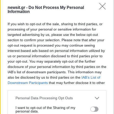
newsit.gr -
Do Not Process My Personal
Information
If you wish to opt-out of the sale, sharing to third parties, or
processing of your personal or sensitive information for
targeted advertising by us, please use the below opt-out
Αν τα χάσατε
section to confirm your selection. Please note that after your
opt-out request is processed you may continue seeing
interest-based ads based on personal information utilized by
us or personal information disclosed to third parties prior to
your opt-out. You may separately opt-out of the further
disclosure of your personal information by third parties on the
IAB’s list of downstream participants. This information may
also be disclosed by us to third parties on the
IAB’s List of
Downstream Participants
that may further disclose it to other
third parties.
Έρχεται τριήμερο με
«Αφιέρωσε τη ζωή της
40άρια και ισχυρά
να βοηθά ανθρώπους 
Please note that this website/app uses one or more Google
Personal Data Processing Opt Outs
μελτέμια - Οι περιοχές που
είχαν ανάγκη» - Η πρ
services and may gather and store information including but
θα είναι πιο έντονα τα
δήλωση της οικογένε
not limited to your visit or usage behaviour. You may click to
I want to opt-out of the Sharing of my
φαινόμενα
της 38χρονης Λίζα π
personal data.
grant or deny consent to Google and its third-party tags to