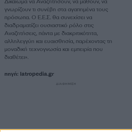
Δικαίωμα να Αναζητήσουν, να μάθουν, να
γνωρίζουν τι συνέβη στα αγαπημένα τους
πρόσωπα. Ο Ε.Ε.Σ. θα συνεχίσει να
διαδραματίζει ουσιαστικό ρόλο στις
Αναζητήσεις, πάντα με διακριτικότητα,
αλληλεγγύη και ευαισθησία, παρέχοντας τη
μοναδική τεχνογνωσία και εμπειρία που
διαθέτει».
πηγή:
Iatropedia.gr
ΔΙΑΦΗΜΙΣΗ