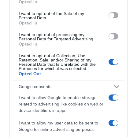
βρέθηκε νεκρή στη
Opted In
use your data for below specified purposes in below Google
Κυψέλη
consent section.
I want to opt-out of the Sale of my
Personal Data.
Opted In
Σχόλια
I want to opt-out of processing my
Personal Data for Targeted Advertising.
Opted In
I want to opt-out of Collection, Use,
Retention, Sale, and/or Sharing of my
Σχολίασε εδώ
Personal Data that Is Unrelated with the
Purposes for which it was collected.
Opted Out
50 /50
Google consents
I want to allow Google to enable storage
related to advertising like cookies on web or
device identifiers in apps.
2000 /2000
I want to allow my user data to be sent to
Υποβολή σχολίου
Google for online advertising purposes.