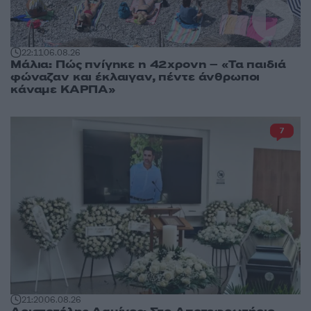
22:11
06.08.26
Μάλια: Πώς πνίγηκε η 42χρονη – «Τα παιδιά
φώναζαν και έκλαιγαν, πέντε άνθρωποι
κάναμε ΚΑΡΠΑ»
7
21:20
06.08.26