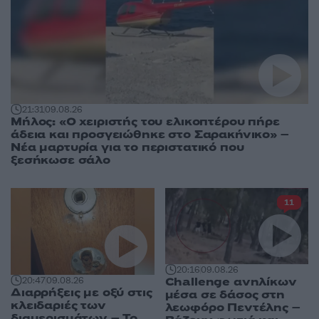
21:31
09.08.26
Μήλος: «Ο χειριστής του ελικοπτέρου πήρε
άδεια και προσγειώθηκε στο Σαρακήνικο» –
Νέα μαρτυρία για το περιστατικό που
ξεσήκωσε σάλο
11
20:16
09.08.26
Challenge ανηλίκων
20:47
09.08.26
Διαρρήξεις με οξύ στις
μέσα σε δάσος στη
κλειδαριές των
λεωφόρο Πεντέλης –
διαμερισμάτων – Το