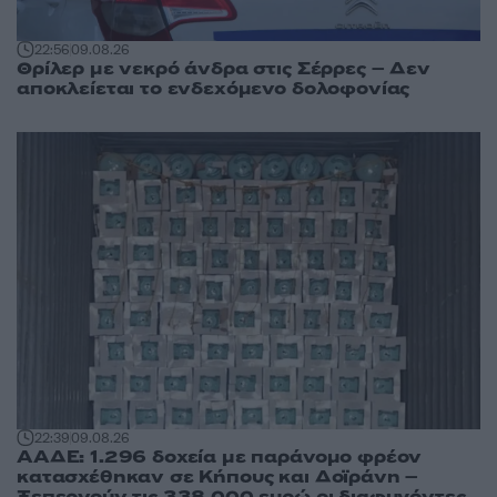
22:56
09.08.26
Θρίλερ με νεκρό άνδρα στις Σέρρες – Δεν
αποκλείεται το ενδεχόμενο δολοφονίας
22:39
09.08.26
ΑΑΔΕ: 1.296 δοχεία με παράνομο φρέον
κατασχέθηκαν σε Κήπους και Δοϊράνη –
Ξεπερνούν τις 338.000 ευρώ οι διαφυγόντες