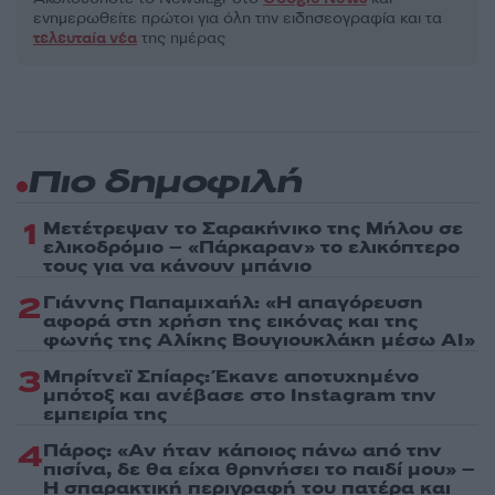
ενημερωθείτε πρώτοι για όλη την ειδησεογραφία και τα
τελευταία νέα
της ημέρας
Πιο δημοφιλή
1
Μετέτρεψαν το Σαρακήνικο της Μήλου σε
ελικοδρόμιο – «Πάρκαραν» το ελικόπτερο
τους για να κάνουν μπάνιο
2
Γιάννης Παπαμιχαήλ: «Η απαγόρευση
αφορά στη χρήση της εικόνας και της
φωνής της Αλίκης Βουγιουκλάκη μέσω AI»
3
Μπρίτνεϊ Σπίαρς: Έκανε αποτυχημένο
μπότοξ και ανέβασε στο Instagram την
εμπειρία της
4
Πάρος: «Αν ήταν κάποιος πάνω από την
πισίνα, δε θα είχα θρηνήσει το παιδί μου» –
Η σπαρακτική περιγραφή του πατέρα και