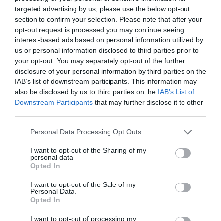
targeted advertising by us, please use the below opt-out
μια πρώτη εικόνα για την σταυροδοσία των
section to confirm your selection. Please note that after your
συνολικά 1.168 υποψηφίων ευρωβουλευτών
opt-out request is processed you may continue seeing
που είναι κατανεμημένοι σε 31 κόμματα και
interest-based ads based on personal information utilized by
διεκδικούν τις 21 έδρες που αναλογούν στη
us or personal information disclosed to third parties prior to
your opt-out. You may separately opt-out of the further
χώρα μας για το Ευρωπαϊκό Κοινοβούλιο.
disclosure of your personal information by third parties on the
IAB’s list of downstream participants. This information may
Η γρήγορη έκδοση του πρώτου αποτελέσματος
also be disclosed by us to third parties on the
IAB’s List of
Downstream Participants
that may further disclose it to other
οφείλεται στο σύστημα ασφαλούς μετάδοσης
third parties.
SRT, μέσω του οποίου οι 18.617 δικαστικοί
Please note that this website/app uses one or more Google
αντιπρόσωποι των ισάριθμων εκλογικών
Personal Data Processing Opt Outs
services and may gather and store information including but
τμημάτων της χώρας θα μεταδώσουν το τελικό
not limited to your visit or usage behaviour. You may click to
I want to opt-out of the Sharing of my
personal data.
αποτέλεσμα του τμήματος τους άμεσα μέσω
grant or deny consent to Google and its third-party tags to
Opted In
use your data for below specified purposes in below Google
συσκευής τάμπλετ που θα παραλάβουν το
consent section.
I want to opt-out of the Sale of my
Σάββατο.
Personal Data.
Opted In
Παράλληλα θα στείλουν το αποτέλεσμα και
I want to opt-out of processing my