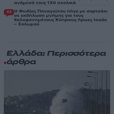
ανάμεσά τους 130 σχολικά
Ο Φειδίας Παναγιώτου πήγε με σορτσάκι
68
σε εκδήλωση μνήμης για τους
δολοφονημένους Κύπριους ήρωες Ισαάκ
– Σολωμού
Ελλάδα: Περισσότερα
άρθρα