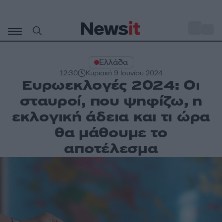
Μετάβαση
σε
o
28
περιεχόμενο
Ελλάδα
12:30
Κυριακή 9 Ιουνίου 2024
Ευρωεκλογές 2024: Οι
σταυροί, που ψηφίζω, η
εκλογική άδεια και τι ώρα
θα μάθουμε το
αποτέλεσμα