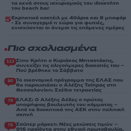
τα κενά στους ισχυρισμούς του ιδιοκτήτη
του beach bar
5
Εκρηκτικό κοκτέιλ με 40άρια και 8 μποφόρ
- Σε συναγερμό η χώρα για φωτιές,
ενισχύονται οι άνεμοι τις επόμενες ημέρες
Πιο σχολιασμένα
Στην Κρήτη ο Κυριάκος Μητσοτάκης,
112
συνεχίζει τις ολιγοήμερες διακοπές του –
Πού βρέθηκε το Σάββατο
Το οικονομικό πρόγραμμα της ΕΛΑΣ που
90
θα παρουσιάσει ο Αλέξης Τσίπρας στη
Θεσσαλονίκη: Σχέδιο τετραετίας
ΕΛΑΣ: Ο Αλέξης Δέδες ο πρώτος
79
υποψήφιος βουλευτής του κόμματος –
Από τα διοικητικά της ΑΕΚ στην πολιτική
σκηνή
Σούπερ μάρκετ: Νέες μειώσεις τιμών –
78
916 προϊόντα στην εθνική πρωτοβουλία,