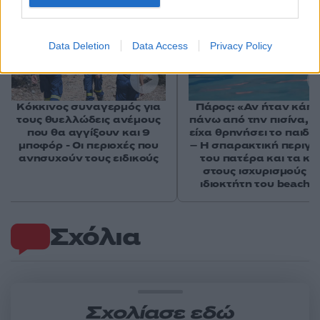
Data Deletion
Data Access
Privacy Policy
Κόκκινος συναγερμός για
Πάρος: «Αν ήταν κάπο
τους θυελλώδεις ανέμους
πάνω από την πισίνα, δ
που θα αγγίξουν και 9
είχα θρηνήσει το παιδί 
μποφόρ - Οι περιοχές που
– Η σπαρακτική περιγ
ανησυχούν τους ειδικούς
του πατέρα και τα κε
στους ισχυρισμούς τ
ιδιοκτήτη του beach 
Σχόλια
Σχολίασε εδώ