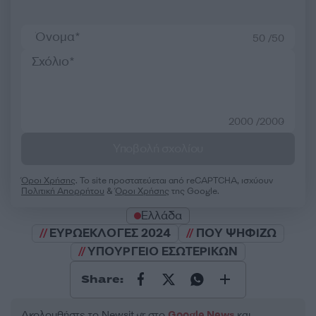
50 /50
2000 /2000
Υποβολή σχολίου
Όροι Χρήσης
. Το site προστατεύεται από reCAPTCHA, ισχύουν
Πολιτική Απορρήτου
&
Όροι Χρήσης
της Google.
Ελλάδα
ΕΥΡΩΕΚΛΟΓΕΣ 2024
ΠΟΥ ΨΗΦΙΖΩ
ΥΠΟΥΡΓΕΙΟ ΕΣΩΤΕΡΙΚΩΝ
Share:
Ακολουθήστε το Νewsit.gr στο
Google News
και