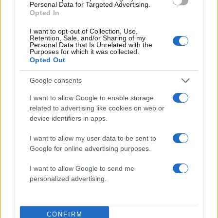
Personal Data for Targeted Advertising.
μέσω του ειδικού εντύπου (τηλεγράφημα), όπως
Opted In
συμβαίνει ανελλιπώς από τις εκλογές του 1981.
I want to opt-out of Collection, Use,
ΔΙΑΦΗΜΙΣΗ
Retention, Sale, and/or Sharing of my
Personal Data that Is Unrelated with the
Purposes for which it was collected.
Opted Out
Google consents
I want to allow Google to enable storage
related to advertising like cookies on web or
device identifiers in apps.
I want to allow my user data to be sent to
Google for online advertising purposes.
I want to allow Google to send me
personalized advertising.
Αν τα χάσατε
CONFIRM