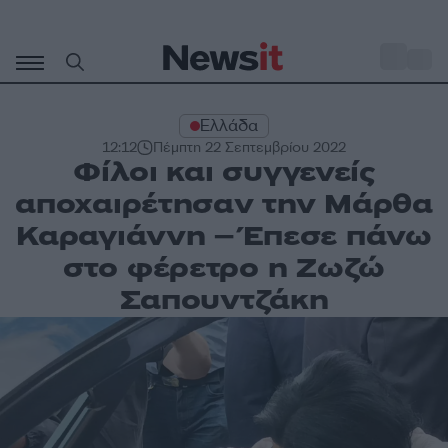
Μετάβαση
σε
o
28
περιεχόμενο
Ελλάδα
12:12
Πέμπτη 22 Σεπτεμβρίου 2022
Φίλοι και συγγενείς
αποχαιρέτησαν την Μάρθα
Καραγιάννη – Έπεσε πάνω
στο φέρετρο η Ζωζώ
Σαπουντζάκη