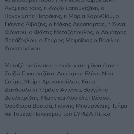
να αποχαιρετήσουν την Μάρθα Καραγιάννη.
Ανάμεσα τους, η Ζωζώ Σαπουντζάκη, ο
Παναγιώτης Πετράκης, η Μαρία Κορινθίου, ο
Γιάννης Αϊβάζης, ο Μάκης Δελαπόρτας, η Άννα
Φόνσου, ο Φώτης Μεταξόπουλος, ο Δημήτρης
Παπάζογλου, ο Σπύρος Μπιμπίλιας,ο Βασίλης
Κωνσταντίνου.
Μεταξύ αυτών που έστειλαν στεφάνια ήταν η
Ζωζώ Σαπουντζάκη, Δημήτρης-Ελένη-Νίκη
Σούρα, Μαίρη Χρονοπούλου, Κάτια
Δανδουλάκη, Όμιλος Αντέννα, Βαγγέλης
Βουλγαρίδης, Μίμης και Λουκίλα Πλέσσα,
Θεοδώρα Βουτσά, Γιάννης Μπουρνέλης, Τμήμα
και Τομέας Πολιτισμού του ΣΥΡΙΖΑ ΠΣ κ.ά.