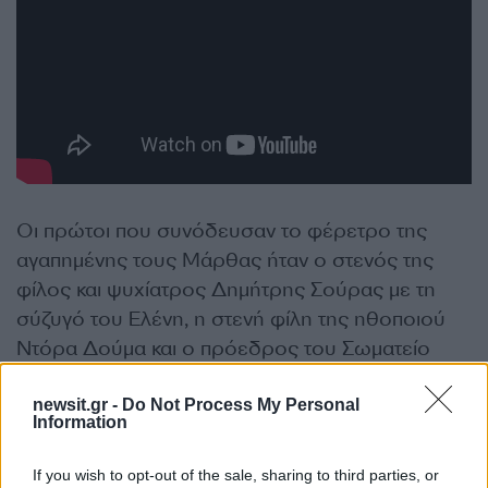
Οι πρώτοι που συνόδευσαν το φέρετρο της
αγαπημένης τους Μάρθας ήταν ο στενός της
φίλος και ψυχίατρος Δημήτρης Σούρας με τη
σύζυγό του Ελένη, η στενή φίλη της ηθοποιού
Ντόρα Δούμα και ο πρόεδρος του Σωματείο
Ελλήνων Ηθοποιών (ΣΕΗ) Σπύρος Μπιμπίλας.
newsit.gr -
Do Not Process My Personal
Information
Δείτε φωτογραφίες:
If you wish to opt-out of the sale, sharing to third parties, or