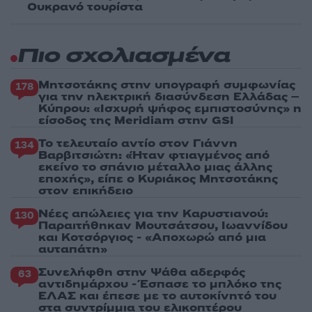
Ουκρανό τουρίστα
Πιο σχολιασμένα
Μητσοτάκης στην υπογραφή συμφωνίας
178
για την ηλεκτρική διασύνδεση Ελλάδας –
Κύπρου: «Ισχυρή ψήφος εμπιστοσύνης» η
είσοδος της Meridiam στην GSI
Το τελευταίο αντίο στον Γιάννη
134
Βαρβιτσιώτη: «Ήταν φτιαγμένος από
εκείνο το σπάνιο μέταλλο μιας άλλης
εποχής», είπε ο Κυριάκος Μητσοτάκης
στον επικήδειο
Νέες απώλειες για την Καρυστιανού:
130
Παραιτήθηκαν Μουτσάτσου, Ιωαννίδου
και Κοτσόργιος - «Αποχωρώ από μια
αυταπάτη»
Συνελήφθη στην Ψάθα αδερφός
63
αντιδημάρχου - Έσπασε το μπλόκο της
ΕΛΑΣ και έπεσε με το αυτοκίνητό του
στα συντρίμμια του ελικοπτέρου