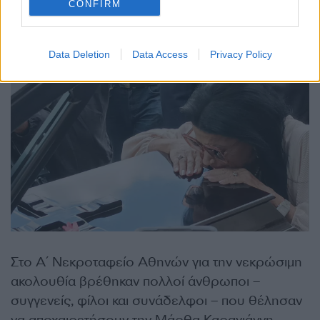
CONFIRM
Data Deletion
Data Access
Privacy Policy
Στο Α΄ Νεκροταφείο Αθηνών για την νεκρώσιμη
ακολουθία βρέθηκαν πολλοί άνθρωποι –
συγγενείς, φίλοι και συνάδελφοι – που θέλησαν