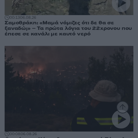
00:13
06.08.26
Σαμοθράκη: «Μαμά νόμιζες ότι δε θα σε
ξαναδώ;» – Τα πρώτα λόγια του 22χρονου που
έπεσε σε κανάλι με καυτό νερό
00:08
06.08.26