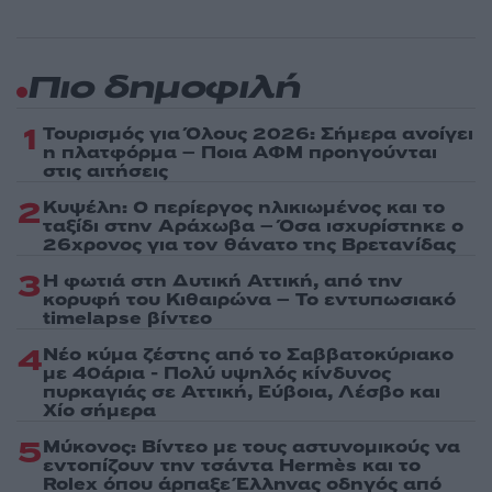
Πιο δημοφιλή
1
Τουρισμός για Όλους 2026: Σήμερα ανοίγει
η πλατφόρμα – Ποια ΑΦΜ προηγούνται
στις αιτήσεις
2
Κυψέλη: Ο περίεργος ηλικιωμένος και το
ταξίδι στην Αράχωβα – Όσα ισχυρίστηκε ο
26χρονος για τον θάνατο της Βρετανίδας
3
Η φωτιά στη Δυτική Αττική, από την
κορυφή του Κιθαιρώνα – Το εντυπωσιακό
timelapse βίντεο
4
Νέο κύμα ζέστης από το Σαββατοκύριακο
με 40άρια - Πολύ υψηλός κίνδυνος
πυρκαγιάς σε Αττική, Εύβοια, Λέσβο και
Χίο σήμερα
5
Μύκονος: Βίντεο με τους αστυνομικούς να
εντοπίζουν την τσάντα Hermès και το
Rolex όπου άρπαξε Έλληνας οδηγός από