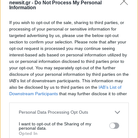
και μέχρι πότε θα κρατήσουν τα μελτέμια
newsit.gr -
Do Not Process My Personal
Information
2
«Ψήνονται» στα 40άρια δυτική και βόρεια
Ελλάδα – Ενισχυμένα μελτέμια έως 8
μποφόρ στο Αιγαίο μέχρι
If you wish to opt-out of the sale, sharing to third parties, or
Δεκαπενταύγουστο
processing of your personal or sensitive information for
targeted advertising by us, please use the below opt-out
3
Ο Γιώργος Κούτσιας έκανε ντεμπούτο με
section to confirm your selection. Please note that after your
γκολ για τη Φαμαλικάο στην Πορτογαλία
opt-out request is processed you may continue seeing
4
Ίση με 6 βόμβες Χιροσίμα η ενέργεια που
interest-based ads based on personal information utilized by
απελευθερώθηκε από τη mega fire σε
us or personal information disclosed to third parties prior to
Αττική και Βοιωτία - Πώς κάηκε μέσα σε 2
your opt-out. You may separately opt-out of the further
βράδια το 55% της έκτασης
disclosure of your personal information by third parties on the
5
Η FIFA απάντησε στις καταγγελίες για την
IAB’s list of downstream participants. This information may
ερωμένη του Ινφαντίνο: «Κατηγορηματικά
also be disclosed by us to third parties on the
IAB’s List of
αναληθείς και δυσφημιστικοί οι ισχυρισμοί»
Downstream Participants
that may further disclose it to other
third parties.
Πιο σχολιασμένα
Please note that this website/app uses one or more Google
Personal Data Processing Opt Outs
services and may gather and store information including but
Marfin: Η 46χρονη πήρε προθεσμία για
not limited to your visit or usage behaviour. You may click to
I want to opt-out of the Sharing of my
104
personal data.
να απολογηθεί την Τρίτη – «Είναι αθώα,
grant or deny consent to Google and its third-party tags to
Opted In
συμμετείχε στη διαδήλωση όπως και
use your data for below specified purposes in below Google