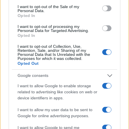
100.000 άτομα»
consent section.
I want to opt-out of the Sale of my
Βγήκαν ξανά τα μαχαίρια στην Ελπίδα
Personal Data.
96
για τη Δημοκρατία: «Καρυστιανού,
Opted In
Γρατσία και Γαλανός μετέτρεψαν το
κίνημα σε φοβικό αρχηγικό κόμμα»
I want to opt-out of processing my
Personal Data for Targeted Advertising.
Μεταφορές χρημάτων: Πότε μπορεί να
Opted In
82
θεωρηθούν δωρεές και να επιβληθεί
φόρος – Τι ισχυεί για τις γονικές παροχές
I want to opt-out of Collection, Use,
Retention, Sale, and/or Sharing of my
Απίστευτο κι όμως αληθινό -
Personal Data that Is Unrelated with the
79
Purposes for which it was collected.
Aναστέλλονται τα τακτικά ραντεβού του
Opted Out
αγγειοχειρουργού του νοσοκομείου
Χανίων επειδή κλάπηκε το μηχανάκι του
γιατρού
Google consents
Σούπερ μάρκετ: Νέες μειώσεις τιμών –
68
I want to allow Google to enable storage
916 προϊόντα στην εθνική πρωτοβουλία,
related to advertising like cookies on web or
ανάμεσά τους 130 σχολικά
device identifiers in apps.
I want to allow my user data to be sent to
Google for online advertising purposes.
Ελλάδα: Περισσότερα
I want to allow Google to send me