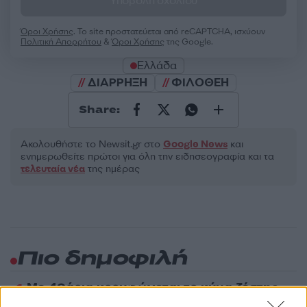
Υποβολή σχολίου
Όροι Χρήσης
. Το site προστατεύεται από reCAPTCHA, ισχύουν
Πολιτική Απορρήτου
&
Όροι Χρήσης
της Google.
Ελλάδα
ΔΙΑΡΡΗΞΗ
ΦΙΛΟΘΕΗ
Share:
Ακολουθήστε το Νewsit.gr στο
Google News
και
ενημερωθείτε πρώτοι για όλη την ειδησεογραφία και τα
τελευταία νέα
της ημέρας
Πιο δημοφιλή
1
Με 40άρια κορυφώνεται το κύμα ζέστης -
Ποιες περιοχές βρίσκονται στο επίκεντρο