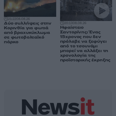
21:22
08.08.26
Δύο συλλήψεις στην
20:13
08.08.26
Ηφαίστειο
Κορινθία για φωτιά
Σαντορίνης: Ένας
από βραχυκύκλωμα
15χρονος που δεν
σε φωτοβολταϊκό
πρόλαβε να ξεφύγει
πάρκο
από το τσουνάμι
μπορεί να αλλάξει τη
χρονολογία της
προϊστορικής έκρηξης