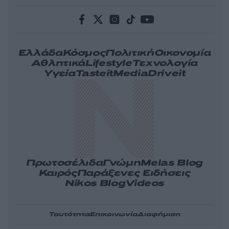
Ελλάδα
Κόσμος
Πολιτική
Οικονομία
Αθλητικά
Lifestyle
Τεχνολογία
Υγεία
Tasteit
Media
Driveit
Πρωτοσέλιδα
Γνώμη
Melas Blog
Καιρός
Παράξενες Ειδήσεις
Nikos Blog
Videos
Ταυτότητα
Επικοινωνία
Διαφήμιση