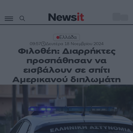
Μετάβαση
σε
o
33
περιεχόμενο
Ελλάδα
09:57
Δευτέρα 18 Νοεμβρίου 2024
Φιλοθέη: Διαρρήκτες
προσπάθησαν να
εισβάλουν σε σπίτι
Αμερικανού διπλωμάτη