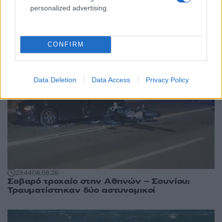
personalized advertising.
άρθρα
CONFIRM
Data Deletion
Data Access
Privacy Policy
23:44
08.08.26
Σοβαρό τροχαίο στην Αθηνών – Σουνίου:
Τραυματίστηκαν δύο αστυνομικοί