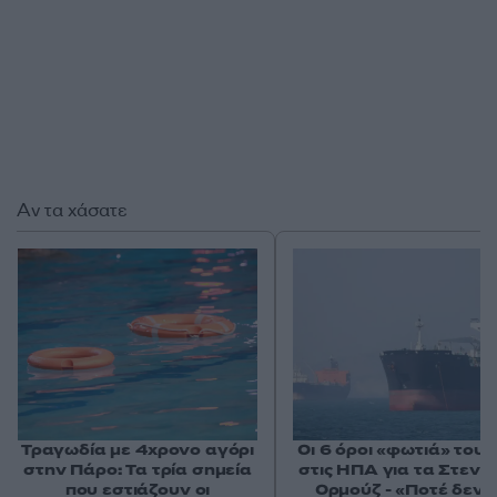
Αν τα χάσατε
Τραγωδία με 4χρονο αγόρι
Οι 6 όροι «φωτιά» του 
στην Πάρο: Τα τρία σημεία
στις ΗΠΑ για τα Στενά
που εστιάζουν οι
Ορμούζ - «Ποτέ δεν 