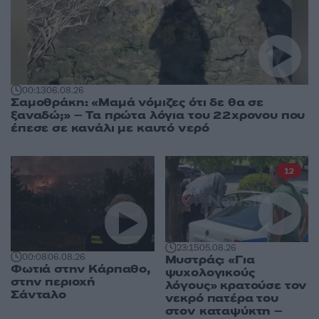
00:13
06.08.26
Σαμοθράκη: «Μαμά νόμιζες ότι δε θα σε
ξαναδώ;» – Τα πρώτα λόγια του 22χρονου που
έπεσε σε κανάλι με καυτό νερό
12
23:15
05.08.26
00:08
06.08.26
Μυστράς: «Για
Φωτιά στην Κάρπαθο,
ψυχολογικούς
στην περιοχή
λόγους» κρατούσε τον
Σάνταλο
νεκρό πατέρα του
στον καταψύκτη –