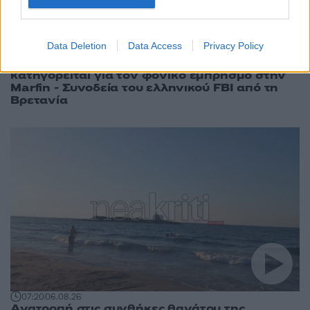
Data Deletion
Data Access
Privacy Policy
07:34
06.08.26
Στην Ελλάδα σήμερα η 46χρονη που
κατηγορείται για τον φονικό εμπρησμό στην
Marfin - Συνοδεία του ελληνικού FBI από τη
Βρετανία
07:20
06.08.26
Ανατροπή στις συνθήκες θανάτου της