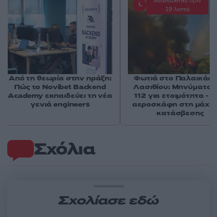
Ανανεώθηκε πριν
19 λεπτά
Από τη θεωρία στην πράξη:
Φωτιά στο Παλαικάσ
Πώς το Novibet Backend
Λασιθίου: Μηνύματα 
Academy εκπαιδεύει τη νέα
112 για ετοιμότητα - 
γενιά engineers
αεροσκάφη στη μάχη 
κατάσβεσης
Σχόλια
Σχολίασε εδώ