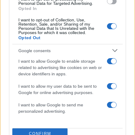
«συγκεντρωτικό μοντέλο»
Personal Data for Targeted Advertising.
Opted In
Συνελήφθη στην Ψάθα αδερφός
63
αντιδημάρχου - Έσπασε το μπλόκο της
I want to opt-out of Collection, Use,
ΕΛΑΣ και έπεσε με το αυτοκίνητό του
Retention, Sale, and/or Sharing of my
στα συντρίμμια του ελικοπτέρου
Personal Data that Is Unrelated with the
Purposes for which it was collected.
Opted Out
Google consents
I want to allow Google to enable storage
Ελλάδα: Περισσότερα
related to advertising like cookies on web or
άρθρα
device identifiers in apps.
I want to allow my user data to be sent to
Google for online advertising purposes.
I want to allow Google to send me
personalized advertising.
CONFIRM