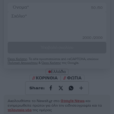
50 /50
2000 /2000
Υποβολή σχολίου
Όροι Χρήσης
. Το site προστατεύεται από reCAPTCHA, ισχύουν
Πολιτική Απορρήτου
&
Όροι Χρήσης
της Google.
Ελλάδα
ΚΟΡΙΝΘΙΑ
ΦΩΤΙΑ
Share:
Ακολουθήστε το Νewsit.gr στο
Google News
και
ενημερωθείτε πρώτοι για όλη την ειδησεογραφία και τα
τελευταία νέα
της ημέρας