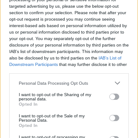
έκρυβε τη σορό του 90χρονου ο γιος του –
targeted advertising by us, please use the below opt-out
«Είχαμε να τον δούμε πάνω από 3 χρόνια»
section to confirm your selection. Please note that after your
opt-out request is processed you may continue seeing
interest-based ads based on personal information utilized by
Πιο σχολιασμένα
us or personal information disclosed to third parties prior to
your opt-out. You may separately opt-out of the further
Μητσοτάκης στην υπογραφή συμφωνίας
180
disclosure of your personal information by third parties on the
για την ηλεκτρική διασύνδεση Ελλάδας –
IAB’s list of downstream participants. This information may
Κύπρου: «Ισχυρή ψήφος εμπιστοσύνης» η
είσοδος της Meridiam στην GSI
also be disclosed by us to third parties on the
IAB’s List of
Downstream Participants
that may further disclose it to other
Το τελευταίο αντίο στον Γιάννη
134
third parties.
Βαρβιτσιώτη: «Ήταν φτιαγμένος από
εκείνο το σπάνιο μέταλλο μιας άλλης
Please note that this website/app uses one or more Google
Personal Data Processing Opt Outs
εποχής», είπε ο Κυριάκος Μητσοτάκης
services and may gather and store information including but
στον επικήδειο
not limited to your visit or usage behaviour. You may click to
I want to opt-out of the Sharing of my
personal data.
Νέες απώλειες για την Καρυστιανού:
130
grant or deny consent to Google and its third-party tags to
Opted In
Παραιτήθηκαν Μουτσάτσου, Ιωαννίδου
use your data for below specified purposes in below Google
και Κοτσόργιος - «Αποχωρώ από μια
consent section.
αυταπάτη»
I want to opt-out of the Sale of my
Personal Data.
Αυγερινός, Μουτσάτσου και ακόμη 20
Opted In
64
πρώην στελέχη κατά Καρυστιανού: «Δεν
αποχωρήσαμε για καρέκλες», αιχμές για
I want to opt-out of processing my