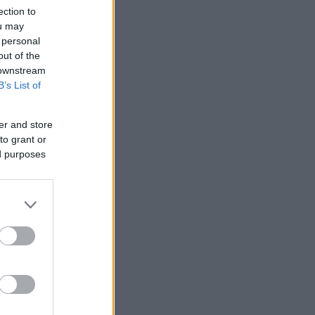
ection to
ou may
 personal
out of the
 downstream
B’s List of
er and store
to grant or
ed purposes