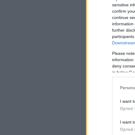
sensitive in
confirm you
continue se
information 
further disc
participants
Downstream 
Please note
information 
deny consent
in below Go
Persona
I want t
Opted 
I want t
Opted 