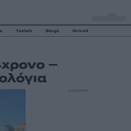
o
Αθήνα
30
C
a
Tasteit
Blogs
Driveit
4χρονο –
ολόγια
ΔΙΑΦΗΜΙΣΗ