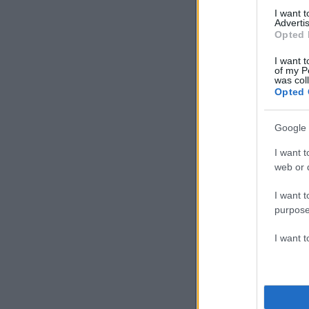
I want 
Advertis
Opted 
I want t
of my P
was col
Opted 
Google 
I want t
web or d
I want t
purpose
I want 