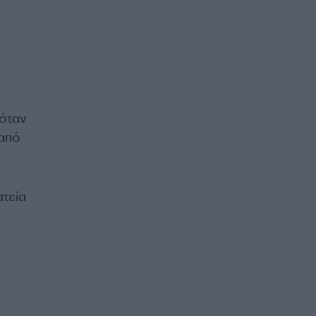
 όταν
 από
τεία