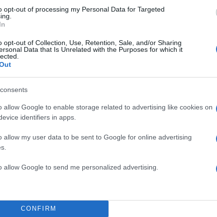
to opt-out of processing my Personal Data for Targeted
ing.
In
o opt-out of Collection, Use, Retention, Sale, and/or Sharing
ersonal Data that Is Unrelated with the Purposes for which it
lected.
Out
consents
o allow Google to enable storage related to advertising like cookies on
evice identifiers in apps.
o allow my user data to be sent to Google for online advertising
s.
to allow Google to send me personalized advertising.
CONFIRM