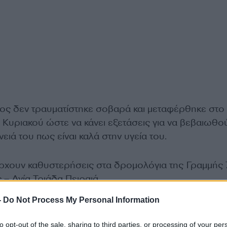
ς δεν τραυματίστηκε σοβαρά και μεταφέρθηκε στο
Κυριακού ώστε να κάνει εξετάσεις για να βεβαιωθού
ένειά του πως είναι καλά στην υγεία του.
άρχουν καθυστερήσεις στα δρομολόγια της Γραμμής 
– Αγία Τριάδα Πειραιά.
-
Do Not Process My Personal Information
to opt-out of the sale, sharing to third parties, or processing of your per