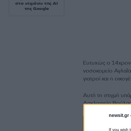
στο «τιμόνι» της AI
της Google
Ευτυχώς ο 14χρονο
νοσοκομείο Αγλαΐα 
γιατροί και η οικογ
Αυτή τη στιγμή υπ
Ασκληπιείο Βούλας 
newsit.gr 
If you wish 