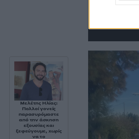
Μελέτης Ηλίας:
Πολλοί γονείς
παρασυρόμαστε
από την άσκηση
εξουσίας και
ξεφεύγουμε, χωρίς
να το