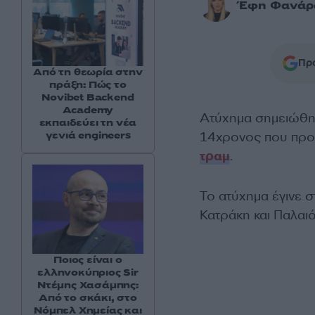
Έφη Φανάρ
Προ
Από τη θεωρία στην
πράξη: Πώς το
Novibet Backend
Academy
Ατύχημα σημειώθηκ
εκπαιδεύει τη νέα
14χρονος που προσ
γενιά engineers
τραμ
.
Το ατύχημα έγινε 
Κατράκη και Παλαι
Ποιος είναι ο
ελληνοκύπριος Sir
Ντέμης Χασάμπης:
Από το σκάκι, στο
Νόμπελ Χημείας και