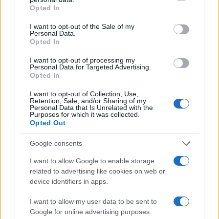
grant or deny consent to Google and its third-party tags to
Opted In
use your data for below specified purposes in below Google
consent section.
I want to opt-out of the Sale of my
Personal Data.
Opted In
I want to opt-out of processing my
Personal Data for Targeted Advertising.
Opted In
I want to opt-out of Collection, Use,
Retention, Sale, and/or Sharing of my
Personal Data that Is Unrelated with the
Purposes for which it was collected.
Opted Out
Google consents
I want to allow Google to enable storage
related to advertising like cookies on web or
device identifiers in apps.
Νωρίς το πρωί της Παρασκευής (24.06.2022) οι
I want to allow my user data to be sent to
Αρχές ενημερώθηκαν για τροχαίο στην περιοχή
Google for online advertising purposes.