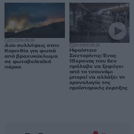
21:22
08.08.26
Δύο συλλήψεις στην
20:13
08.08.26
Ηφαίστειο
Κορινθία για φωτιά
Σαντορίνης: Ένας
από βραχυκύκλωμα
15χρονος που δεν
σε φωτοβολταϊκό
πρόλαβε να ξεφύγει
πάρκο
από το τσουνάμι
μπορεί να αλλάξει τη
χρονολογία της
προϊστορικής έκρηξης