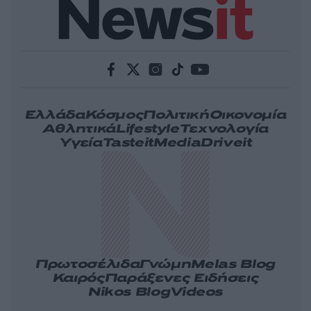
Ελλάδα
Κόσμος
Πολιτική
Οικονομία
Αθλητικά
Lifestyle
Τεχνολογία
Υγεία
Tasteit
Media
Driveit
Πρωτοσέλιδα
Γνώμη
Melas Blog
Καιρός
Παράξενες Ειδήσεις
Nikos Blog
Videos