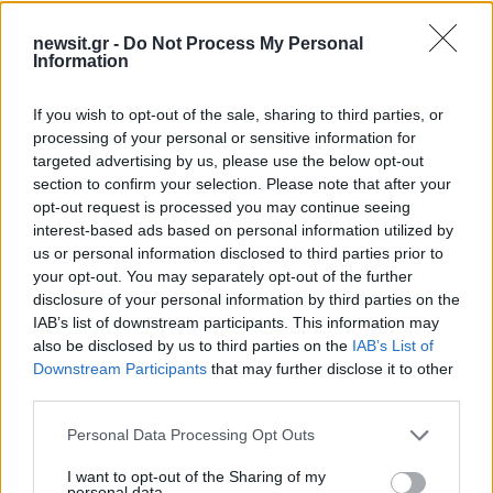
newsit.gr -
Do Not Process My Personal
Information
If you wish to opt-out of the sale, sharing to third parties, or
processing of your personal or sensitive information for
targeted advertising by us, please use the below opt-out
section to confirm your selection. Please note that after your
opt-out request is processed you may continue seeing
Πληροφορίες μάλιστα αναφέρουν ότι
interest-based ads based on personal information utilized by
ενδεχομένως πρόκειται για περιστατικό
us or personal information disclosed to third parties prior to
your opt-out. You may separately opt-out of the further
ενδοοικογενειακής βίας, ενώ ο 53χρονος
disclosure of your personal information by third parties on the
φερόμενος ως συζυγοκτόνος αρχικά είχε
IAB’s list of downstream participants. This information may
διαφύγει από το σπίτι και τον αναζητούσαν οι
also be disclosed by us to third parties on the
IAB’s List of
Downstream Participants
that may further disclose it to other
Αρχές.
third parties.
Please note that this website/app uses one or more Google
Personal Data Processing Opt Outs
services and may gather and store information including but
not limited to your visit or usage behaviour. You may click to
I want to opt-out of the Sharing of my
personal data.