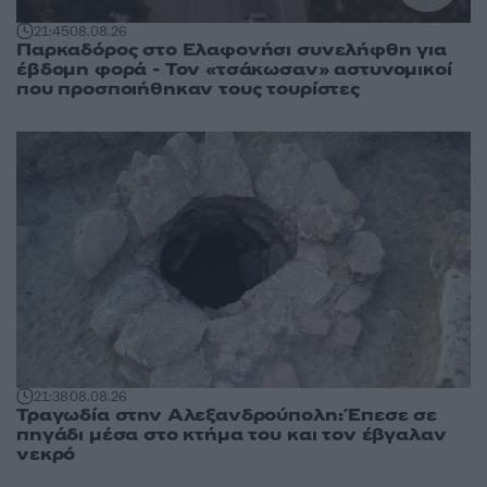
21:45
08.08.26
Παρκαδόρος στο Ελαφονήσι συνελήφθη για
έβδομη φορά - Τον «τσάκωσαν» αστυνομικοί
που προσποιήθηκαν τους τουρίστες
21:38
08.08.26
Τραγωδία στην Αλεξανδρούπολη: Έπεσε σε
πηγάδι μέσα στο κτήμα του και τον έβγαλαν
νεκρό