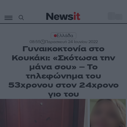
Μετάβαση
σε
o
31
περιεχόμενο
Ελλάδα
08:55
Παρασκευή 24 Ιουνίου 2022
Γυναικοκτονία στο
Κουκάκι: «Σκότωσα την
μάνα σου» – Το
τηλεφώνημα του
53χρονου στον 24χρονο
γιο του