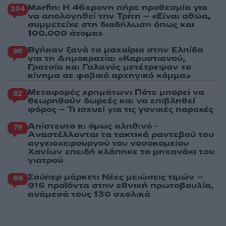
Marfin: Η 46χρονη πήρε προθεσμία για
104
να απολογηθεί την Τρίτη – «Είναι αθώα,
συμμετείχε στη διαδήλωση όπως και
100.000 άτομα»
Βγήκαν ξανά τα μαχαίρια στην Ελπίδα
96
για τη Δημοκρατία: «Καρυστιανού,
Γρατσία και Γαλανός μετέτρεψαν το
κίνημα σε φοβικό αρχηγικό κόμμα»
Μεταφορές χρημάτων: Πότε μπορεί να
82
θεωρηθούν δωρεές και να επιβληθεί
φόρος – Τι ισχυεί για τις γονικές παροχές
Απίστευτο κι όμως αληθινό -
79
Aναστέλλονται τα τακτικά ραντεβού του
αγγειοχειρουργού του νοσοκομείου
Χανίων επειδή κλάπηκε το μηχανάκι του
γιατρού
Σούπερ μάρκετ: Νέες μειώσεις τιμών –
69
916 προϊόντα στην εθνική πρωτοβουλία,
ανάμεσά τους 130 σχολικά