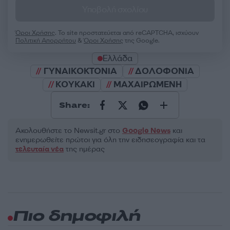
Υποβολή σχολίου
Όροι Χρήσης
. Το site προστατεύεται από reCAPTCHA, ισχύουν
Πολιτική Απορρήτου
&
Όροι Χρήσης
της Google.
Ελλάδα
ΓΥΝΑΙΚΟΚΤΟΝΙΑ
ΔΟΛΟΦΟΝΙΑ
ΚΟΥΚΑΚΙ
ΜΑΧΑΙΡΩΜΕΝΗ
Share:
Ακολουθήστε το Νewsit.gr στο
Google News
και
ενημερωθείτε πρώτοι για όλη την ειδησεογραφία και τα
τελευταία νέα
της ημέρας
Πιο δημοφιλή