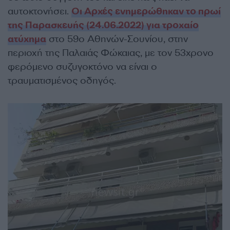
αυτοκτονήσει.
Οι Αρχές ενημερώθηκαν το πρωί
της Παρασκευής (24.06.2022) για τροχαίο
ατύχημα
στο 59ο Αθηνών-Σουνίου, στην
περιοχή της Παλαιάς Φώκαιας, με τον 53χρονο
φερόμενο συζυγοκτόνο να είναι ο
τραυματισμένος οδηγός.