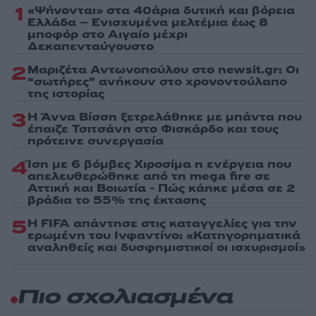
1
«Ψήνονται» στα 40άρια δυτική και βόρεια
Ελλάδα – Ενισχυμένα μελτέμια έως 8
μποφόρ στο Αιγαίο μέχρι
Δεκαπενταύγουστο
2
Μαριζέτα Αντωνοπούλου στο newsit.gr: Οι
“σωτήρες” ανήκουν στο χρονοντούλαπο
της ιστορίας
3
Η Άννα Βίσση ξετρελάθηκε με μπάντα που
έπαιζε Τσιτσάνη στο Φισκάρδο και τους
πρότεινε συνεργασία
4
Ίση με 6 βόμβες Χιροσίμα η ενέργεια που
απελευθερώθηκε από τη mega fire σε
Αττική και Βοιωτία - Πώς κάηκε μέσα σε 2
βράδια το 55% της έκτασης
5
Η FIFA απάντησε στις καταγγελίες για την
ερωμένη του Ινφαντίνο: «Κατηγορηματικά
αναληθείς και δυσφημιστικοί οι ισχυρισμοί»
Πιο σχολιασμένα