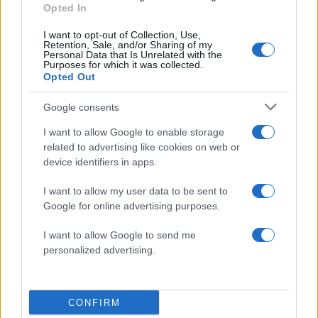
Ακολουθήστε το Νewsit.gr στο
Google News
και
Opted In
ενημερωθείτε πρώτοι για όλη την ειδησεογραφία και τα
τελευταία νέα
της ημέρας
I want to opt-out of Collection, Use,
Retention, Sale, and/or Sharing of my
Personal Data that Is Unrelated with the
Purposes for which it was collected.
Opted Out
Google consents
Πιο δημοφιλή
I want to allow Google to enable storage
1
related to advertising like cookies on web or
Πάρος: «Αν ήταν κάποιος πάνω από την
πισίνα, δε θα είχα θρηνήσει το παιδί μου» –
device identifiers in apps.
Η σπαρακτική περιγραφή του πατέρα και
τα κενά στους ισχυρισμούς του ιδιοκτήτη
I want to allow my user data to be sent to
του beach bar
Google for online advertising purposes.
2
Μετέτρεψαν το Σαρακήνικο της Μήλου σε
ελικοδρόμιο – «Πάρκαραν» το ελικόπτερο
I want to allow Google to send me
τους για να κάνουν μπάνιο
personalized advertising.
3
Μπρίτνεϊ Σπίαρς: Έκανε αποτυχημένο
μπότοξ και ανέβασε στο Instagram την
εμπειρία της
CONFIRM
Ο δημοσιογράφος Βασίλης Τσεκούρας