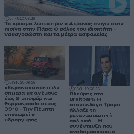
07:49
10.08.26
Τα κρίσιμα λεπτά πριν ο 4χρονος πνιγεί στην
πισίνα στην Πάρο: Ο ρόλος του ιδιοκτήτη -
ναυαγοσώστη και τα μέτρα ασφαλείας
06:40
10.08.26
«Εκρηκτικό κοκτέιλ»
06:31
10.08.26
σήμερα με ανέμους
Πλεύρης στο
έως 9 μποφόρ και
Breitbart: Η
θερμοκρασία στους
επανεκλογή Τραμπ
39°C - Την Πέμπτη
άλλαξε τη
υποχωρεί ο
μεταναστευτική
υδράργυρος
πολιτική – Η
συνέντευξη που
αναδημοσίευσε ο