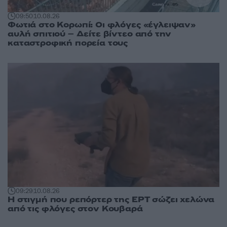
09:50
10.08.26
Φωτιά στο Κορωπί: Οι φλόγες «έγλειψαν»
αυλή σπιτιού – Δείτε βίντεο από την
καταστροφική πορεία τους
09:29
10.08.26
Η στιγμή που ρεπόρτερ της ΕΡΤ σώζει χελώνα
από τις φλόγες στον Κουβαρά