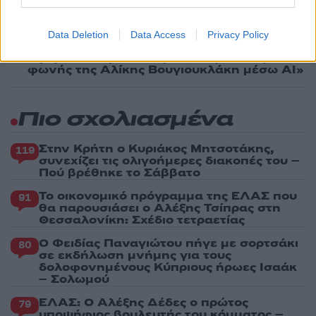
4
ανακοίνωσε ότι παντρεύεται τη σύντροφό
του, Γωγώ Μπαλή
Data Deletion
Data Access
Privacy Policy
5
Γιάννης Παπαμιχαήλ: «Η απαγόρευση
αφορά στη χρήση της εικόνας και της
φωνής της Αλίκης Βουγιουκλάκη μέσω AI»
Πιο σχολιασμένα
Στην Κρήτη ο Κυριάκος Μητσοτάκης,
119
συνεχίζει τις ολιγοήμερες διακοπές του –
Πού βρέθηκε το Σάββατο
Το οικονομικό πρόγραμμα της ΕΛΑΣ που
91
θα παρουσιάσει ο Αλέξης Τσίπρας στη
Θεσσαλονίκη: Σχέδιο τετραετίας
Ο Φειδίας Παναγιώτου πήγε με σορτσάκι
80
σε εκδήλωση μνήμης για τους
δολοφονημένους Κύπριους ήρωες Ισαάκ
– Σολωμού
ΕΛΑΣ: Ο Αλέξης Δέδες ο πρώτος
79
υποψήφιος βουλευτής του κόμματος –