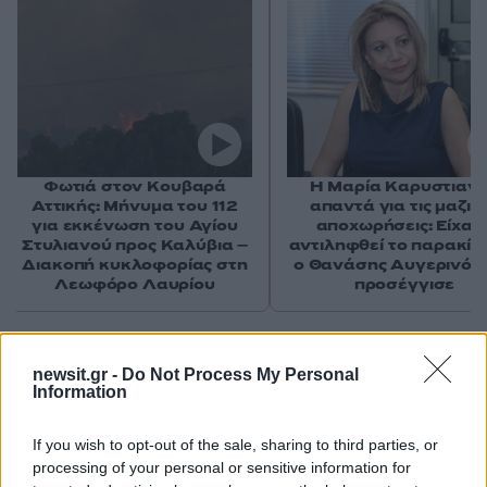
Φωτιά στον Κουβαρά
Η Μαρία Καρυστιαν
Αττικής: Μήνυμα του 112
απαντά για τις μαζικ
για εκκένωση του Αγίου
αποχωρήσεις: Είχαμ
Στυλιανού προς Καλύβια –
αντιληφθεί το παρακίν
Διακοπή κυκλοφορίας στη
ο Θανάσης Αυγερινός 
Λεωφόρο Λαυρίου
προσέγγισε
Σχόλια
newsit.gr -
Do Not Process My Personal
Information
If you wish to opt-out of the sale, sharing to third parties, or
processing of your personal or sensitive information for
Σχολίασε εδώ