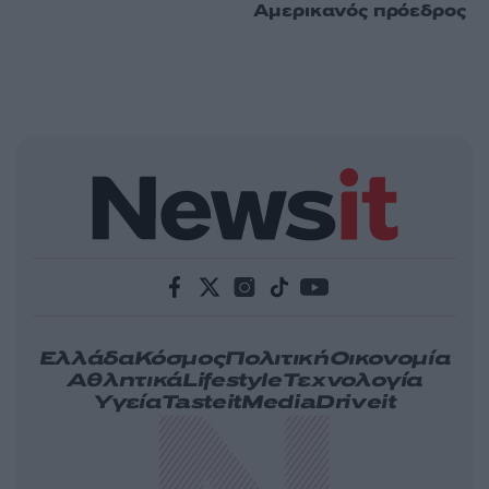
Αμερικανός πρόεδρος
Ελλάδα
Κόσμος
Πολιτική
Οικονομία
Αθλητικά
Lifestyle
Τεχνολογία
Υγεία
Tasteit
Media
Driveit