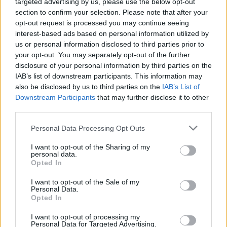
targeted advertising by us, please use the below opt-out
section to confirm your selection. Please note that after your
opt-out request is processed you may continue seeing
50 /50
interest-based ads based on personal information utilized by
us or personal information disclosed to third parties prior to
your opt-out. You may separately opt-out of the further
disclosure of your personal information by third parties on the
IAB’s list of downstream participants. This information may
also be disclosed by us to third parties on the
IAB’s List of
2000 /2000
Downstream Participants
that may further disclose it to other
Υποβολή σχολίου
third parties.
Please note that this website/app uses one or more Google
Personal Data Processing Opt Outs
Όροι Χρήσης
. Το site προστατεύεται από reCAPTCHA, ισχύουν
services and may gather and store information including but
Πολιτική Απορρήτου
&
Όροι Χρήσης
της Google.
not limited to your visit or usage behaviour. You may click to
I want to opt-out of the Sharing of my
personal data.
Ελλάδα
grant or deny consent to Google and its third-party tags to
Opted In
use your data for below specified purposes in below Google
ΓΥΝΑΙΚΟΚΤΟΝΙΑ
ΔΟΛΟΦΟΝΙΑ
consent section.
ΚΟΥΚΑΚΙ
ΜΑΧΑΙΡΩΜΕΝΗ
I want to opt-out of the Sale of my
Personal Data.
Opted In
Share:
I want to opt-out of processing my
Personal Data for Targeted Advertising.