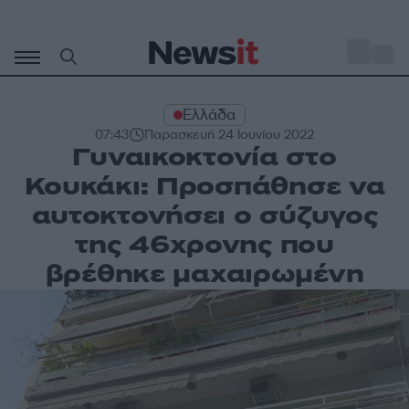
Μετάβαση
σε
o
29
περιεχόμενο
Ελλάδα
07:43
Παρασκευή 24 Ιουνίου 2022
Γυναικοκτονία στο
Κουκάκι: Προσπάθησε να
αυτοκτονήσει ο σύζυγος
της 46χρονης που
βρέθηκε μαχαιρωμένη