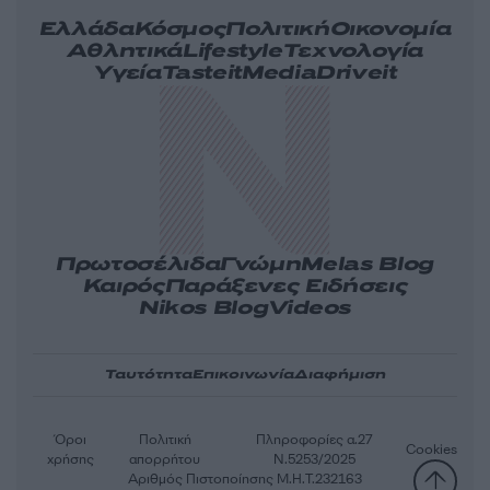
Ελλάδα
Κόσμος
Πολιτική
Οικονομία
Αθλητικά
Lifestyle
Τεχνολογία
Υγεία
Tasteit
Media
Driveit
Πρωτοσέλιδα
Γνώμη
Melas Blog
Καιρός
Παράξενες Ειδήσεις
Nikos Blog
Videos
Ταυτότητα
Επικοινωνία
Διαφήμιση
Όροι
Πολιτική
Πληροφορίες α.27
Cookies
χρήσης
απορρήτου
Ν.5253/2025
Αριθμός Πιστοποίησης Μ.Η.Τ.232163