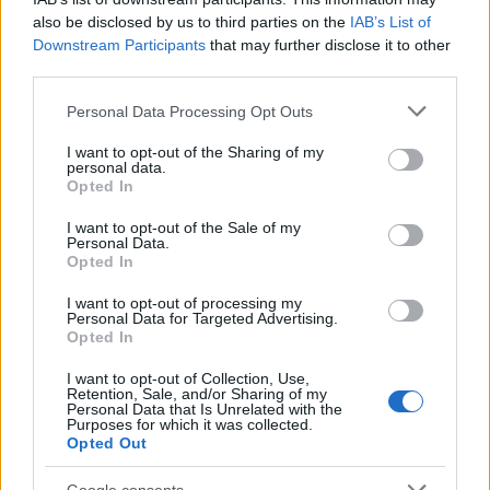
2
Σαμοθράκη: «Μαμά νόμιζες ότι δε θα σε
also be disclosed by us to third parties on the
IAB’s List of
ξαναδώ;» – Τα πρώτα λόγια του 22χρονου
που έπεσε σε κανάλι με καυτό νερό
Downstream Participants
that may further disclose it to other
third parties.
3
Ψάθα: «Δεν υπήρξε τεχνικό πρόβλημα με
τα δύο ελικόπτερα» κατέθεσαν ο Βρετανός
Please note that this website/app uses one or more Google
Personal Data Processing Opt Outs
χειριστής και ο Έλληνας διερμηνέας
services and may gather and store information including but
4
Βαλεντίνη Παπαδάκη για Κώστα Σόμμερ:
not limited to your visit or usage behaviour. You may click to
I want to opt-out of the Sharing of my
personal data.
«Ανησυχώ μήπως ξεχνάει πόσο πολύ τον
grant or deny consent to Google and its third-party tags to
Opted In
χρειαζόμαστε»
use your data for below specified purposes in below Google
consent section.
5
Η βαθμολογία της UEFA μετά την ισοπαλία
I want to opt-out of the Sale of my
του Παναθηναϊκού με την ΤΣΣΚΑ 1948
Personal Data.
Opted In
I want to opt-out of processing my
Πιο σχολιασμένα
Personal Data for Targeted Advertising.
Opted In
Μητσοτάκης στην υπογραφή συμφωνίας
198
I want to opt-out of Collection, Use,
για την ηλεκτρική διασύνδεση Ελλάδας –
Retention, Sale, and/or Sharing of my
Κύπρου: «Ισχυρή ψήφος εμπιστοσύνης» η
Personal Data that Is Unrelated with the
είσοδος της Meridiam στην GSI
Purposes for which it was collected.
Opted Out
Canadair 515: Οι πρώτες εικόνες από την
126
κατασκευή του αεροσκάφους που θα
Google consents