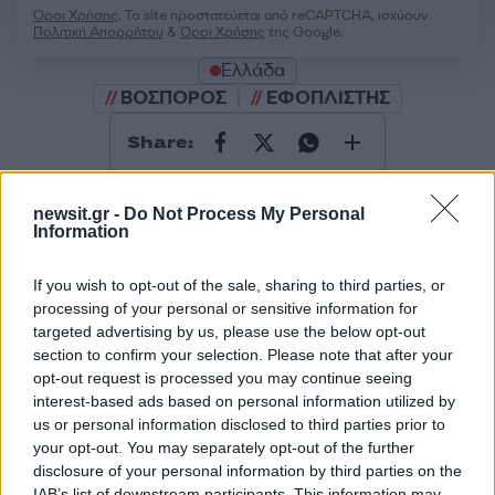
Όροι Χρήσης
. Το site προστατεύεται από reCAPTCHA, ισχύουν
Πολιτική Απορρήτου
&
Όροι Χρήσης
της Google.
Ελλάδα
ΒΟΣΠΟΡΟΣ
ΕΦΟΠΛΙΣΤΗΣ
Share:
Ακολουθήστε το Νewsit.gr στο
Google News
και
newsit.gr -
Do Not Process My Personal
ενημερωθείτε πρώτοι για όλη την ειδησεογραφία και τα
Information
τελευταία νέα
της ημέρας
If you wish to opt-out of the sale, sharing to third parties, or
processing of your personal or sensitive information for
targeted advertising by us, please use the below opt-out
section to confirm your selection. Please note that after your
Πιο δημοφιλή
opt-out request is processed you may continue seeing
interest-based ads based on personal information utilized by
1
us or personal information disclosed to third parties prior to
Έφυγαν οι συνεργάτες, μένει η Μαρία
Καρυστιανού - Η επόμενη μέρα για την
your opt-out. You may separately opt-out of the further
«Ελπίδα για τη Δημοκρατία»
disclosure of your personal information by third parties on the
IAB’s list of downstream participants. This information may