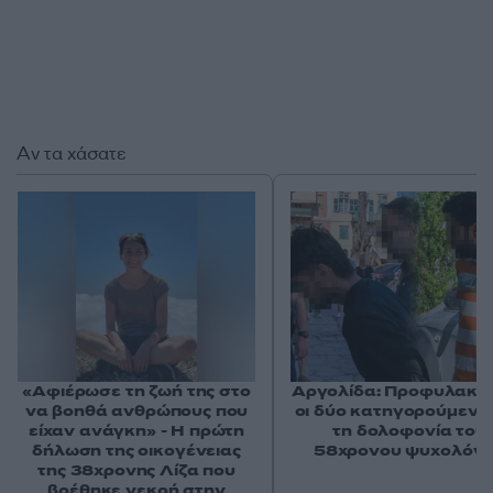
Αν τα χάσατε
«Αφιέρωσε τη ζωή της στο
Αργολίδα: Προφυλακισ
να βοηθά ανθρώπους που
οι δύο κατηγορούμενοι
είχαν ανάγκη» - Η πρώτη
τη δολοφονία του
δήλωση της οικογένειας
58χρονου ψυχολόγ
της 38χρονης Λίζα που
βρέθηκε νεκρή στην