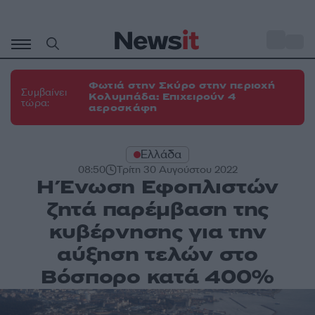
Μετάβαση
σε
o
34
περιεχόμενο
Φωτιά στην Σκύρο στην περιοχή
Συμβαίνει
Κολυμπάδα: Επιχειρούν 4
τώρα:
αεροσκάφη
Ελλάδα
08:50
Τρίτη 30 Αυγούστου 2022
Η Ένωση Εφοπλιστών
ζητά παρέμβαση της
κυβέρνησης για την
αύξηση τελών στο
Βόσπορο κατά 400%