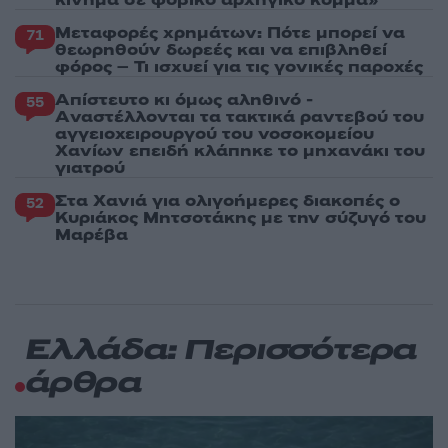
Μεταφορές χρημάτων: Πότε μπορεί να
71
θεωρηθούν δωρεές και να επιβληθεί
φόρος – Τι ισχυεί για τις γονικές παροχές
Απίστευτο κι όμως αληθινό -
55
Aναστέλλονται τα τακτικά ραντεβού του
αγγειοχειρουργού του νοσοκομείου
Χανίων επειδή κλάπηκε το μηχανάκι του
γιατρού
Στα Χανιά για ολιγοήμερες διακοπές ο
52
Κυριάκος Μητσοτάκης με την σύζυγό του
Μαρέβα
Ελλάδα: Περισσότερα
άρθρα