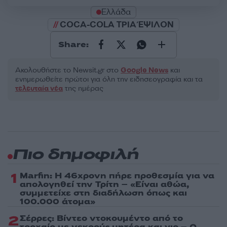
Ελλάδα
COCA-COLA ΤΡΙΑ ΈΨΙΛΟΝ
Share:
Ακολουθήστε το Νewsit.gr στο
Google News
και
ενημερωθείτε πρώτοι για όλη την ειδησεογραφία και τα
τελευταία νέα
της ημέρας
Πιο δημοφιλή
1
Marfin: Η 46χρονη πήρε προθεσμία για να
απολογηθεί την Τρίτη – «Είναι αθώα,
συμμετείχε στη διαδήλωση όπως και
100.000 άτομα»
2
Σέρρες: Βίντεο ντοκουμέντο από το
τροχαίο με νεκρούς μητέρα και γιο – Ο