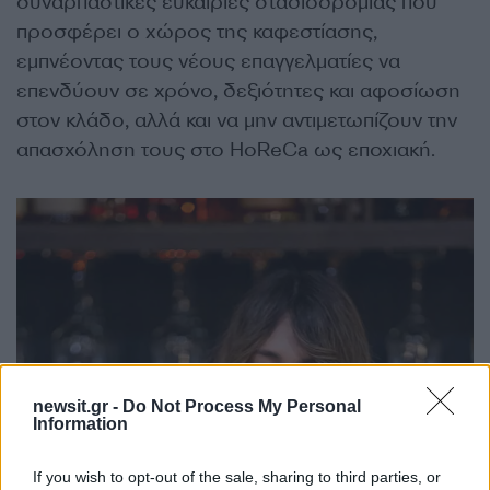
συναρπαστικές ευκαιρίες σταδιοδρομίας που
προσφέρει ο χώρος της καφεστίασης,
εμπνέοντας τους νέους επαγγελματίες να
επενδύουν σε χρόνο, δεξιότητες και αφοσίωση
στον κλάδο, αλλά και να μην αντιμετωπίζουν την
απασχόληση τους στο HoReCa ως εποχιακή.
newsit.gr -
Do Not Process My Personal
Information
If you wish to opt-out of the sale, sharing to third parties, or