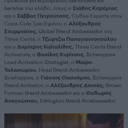
Πρόκειται για κορυφαίους bartenders και
baristas του κλάδο, όπως ο
Στάθης Κορέμτας
και ο
Σάββας Πετρούτσος,
Coffee Experts στην
Coca-Cola Τρία Έψιλον, ο
Αλέξανδρος
Σουρμπάτης,
Global Brand Ambassador της
Three Cents, η
Τζώρτζια Παπαγιαννοπούλου
και ο
Δημήτρης Καϊταλίδης,
Three Cents Brand
Activators, ο
Βασίλης Κυρίτσης,
Schweppes
Lead Activation Strategist, η
Μαίρη
Ταλαιπώρου,
Head Brand Ambassador
Scwheppes, o
Γιάννης Οικονόμου,
Schweppes
Brand Activator, ο
Αλέξανδρος Δοντάς,
Brown
Forman Brand Ambassador και ο
Θοδωρής
Αναγνώστου,
Edrington Brand Amabassador.