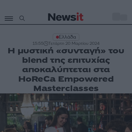
Μετάβαση
σε
o
27
περιεχόμενο
Ελλάδα
15:55
Τετάρτη 20 Μαρτίου 2024
Η μυστική «συνταγή» του
blend της επιτυχίας
αποκαλύπτεται στα
HoReCa Empowered
Masterclasses