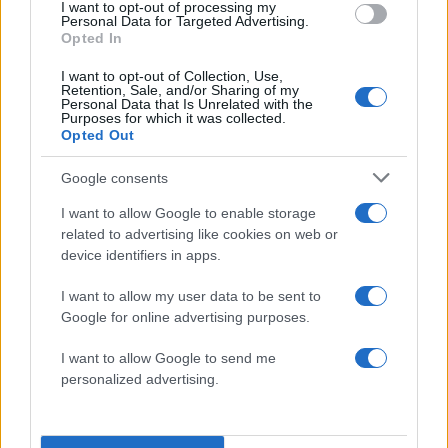
I want to opt-out of processing my
Personal Data for Targeted Advertising.
Opted In
I want to opt-out of Collection, Use,
Retention, Sale, and/or Sharing of my
Personal Data that Is Unrelated with the
Purposes for which it was collected.
Opted Out
Google consents
I want to allow Google to enable storage
related to advertising like cookies on web or
device identifiers in apps.
Φέτος, «ταξιδεύει» σε πέντε μεγάλες πόλεις της
Ελλάδας. Η αρχή έγινε από τη Θεσσαλονίκη, στις
I want to allow my user data to be sent to
αρχές Μαρτίου, στα αγαπημένα all day café και
Google for online advertising purposes.
bars, Chilai και Olympion, ενώ επόμενη στάση
I want to allow Google to send me
ήταν η Αθήνα με τα iconicστέκια της πόλης Line
personalized advertising.
Athens, Pere Ubu, Che Cocina Y Barra
Sundamericana και Fairytale Athens. Οι αιτήσεις