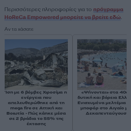
Περισσότερες πληροφορίες για το
πρόγραμμα
HoReCa Empowered μπορείτε να βρείτε εδώ
.
Αν τα χάσατε
Ίση με 6 βόμβες Χιροσίμα η
«Ψήνονται» στα 40άρ
ενέργεια που
δυτική και βόρεια Ελλά
απελευθερώθηκε από τη
Ενισχυμένα μελτέμια έ
mega fire σε Αττική και
μποφόρ στο Αιγαίο μέ
Βοιωτία - Πώς κάηκε μέσα
Δεκαπενταύγουστ
σε 2 βράδια το 55% της
έκτασης