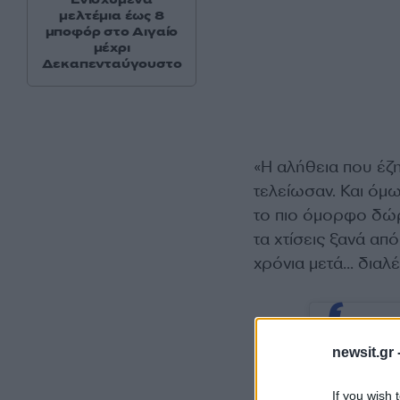
μελτέμια έως 8
μποφόρ στο Αιγαίο
μέχρι
Δεκαπενταύγουστο
«Η αλήθεια που έζ
τελείωσαν. Και όμω
το πιο όμορφο δώρο
τα χτίσεις ξανά απ
χρόνια μετά… διαλ
newsit.gr 
If you wish 