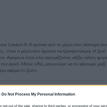
ησα. Lesson 6. 6 χρόνια από τη μέρα που πίστεψα π
ς… ήταν η μέρα που άρχισα να ξαναγεννιέμαι. Η ζωή 
. Ακόμα κι όταν όλα γκρεμίζονται, αξίζει χίλιες φορ
ό την αρχή. Μείνε εδώ, μπορούμε να το κάνουμε μαζί. 
έγω ακόμα τη ζωή».
-
Do Not Process My Personal Information
to opt-out of the sale, sharing to third parties, or processing of your per