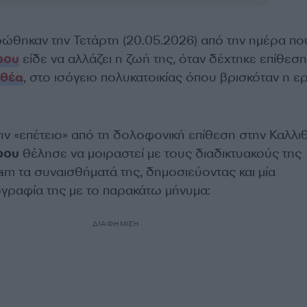
ρώθηκαν την Τετάρτη (20.05.2026) από την ημέρα πο
ρου
είδε να αλλάζει η ζωή της, όταν δέχτηκε επίθεση
ιθέα
, στο ισόγειο πολυκατοικίας όπου βρισκόταν η ε
ν «επέτειο» από τη δολοφονική επίθεση στην Καλλιθ
ρου
θέλησε να μοιραστεί με τους διαδικτυακούς της
am τα συναισθήματά της, δημοσιεύοντας και μία
ραφία της με το παρακάτω μήνυμα:
ΔΙΑΦΗΜΙΣΗ