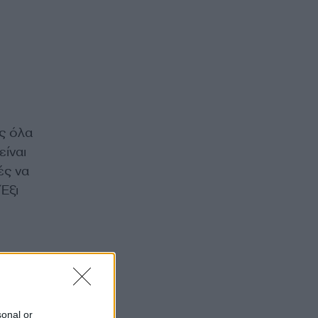
ως όλα
είναι
ές να
Έξι
sonal or