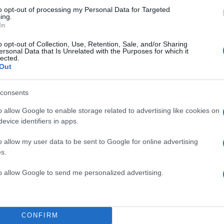
to opt-out of processing my Personal Data for Targeted
ing.
In
o opt-out of Collection, Use, Retention, Sale, and/or Sharing
ersonal Data that Is Unrelated with the Purposes for which it
lected.
Out
 κοινοποιήθηκε από το χρήστη Paliospirou Joanna (@ioanna_paliospirou)
consents
o allow Google to enable storage related to advertising like cookies on
evice identifiers in apps.
20
όταν η είδηση πως μία γυναίκα 34 ετών δέχτηκε
o allow my user data to be sent to Google for online advertising
s.
ι
πηγαίνοντας στη δουλειά της στην
Καλλιθέα
, είχε
νελλήνιο, καθώς το θύμα της επίθεσης υπέστη σοβα
to allow Google to send me personalized advertising.
.
ΔΙΑΦΗΜΙΣΗ
CONFIRM