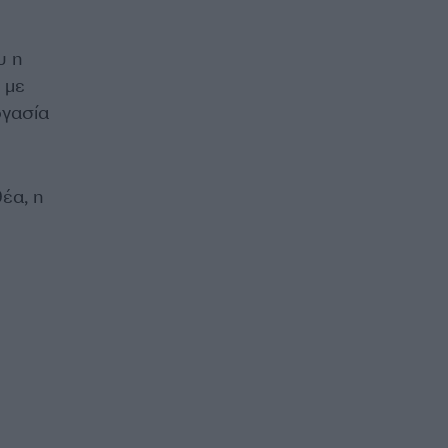
υ η
 με
ργασία
έα, η