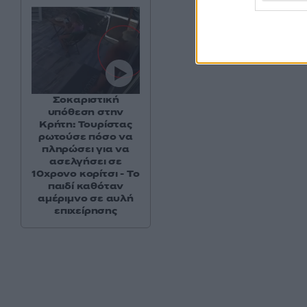
Σοκαριστική
υπόθεση στην
Κρήτη: Τουρίστας
ρωτούσε πόσο να
πληρώσει για να
ασελγήσει σε
10χρονο κορίτσι - Το
παιδί καθόταν
αμέριμνο σε αυλή
επιχείρησης