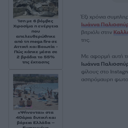
Έξι χρόνια συμπλη
Ίση με 6 βόμβες
Ιωάννα Παλιοσπύ
Χιροσίμα η ενέργεια
που
βιτριόλι στην
Καλλ
απελευθερώθηκε
της.
από τη mega fire σε
Αττική και Βοιωτία -
Πώς κάηκε μέσα σε
Με αφορμή αυτή τη
2 βράδια το 55%
της έκτασης
Ιωάννα Παλιοσπύ
φίλους στο Instagr
ασπρόμαυρη φωτογ
«Ψήνονται» στα
40άρια δυτική και
βόρεια Ελλάδα –
Ενισχυμένα