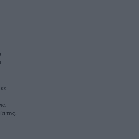
η
α
ηκε
ια
α της.