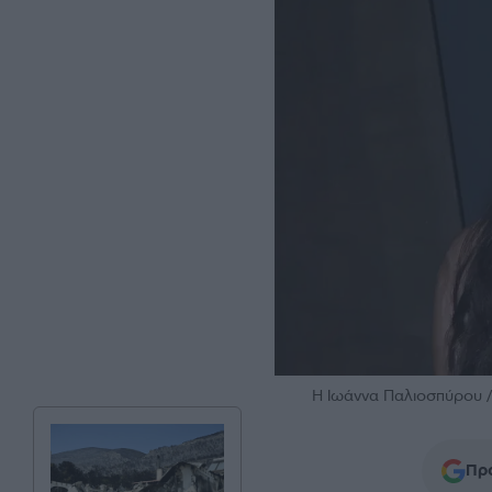
Η Ιωάννα Παλιοσπύρου 
Προ