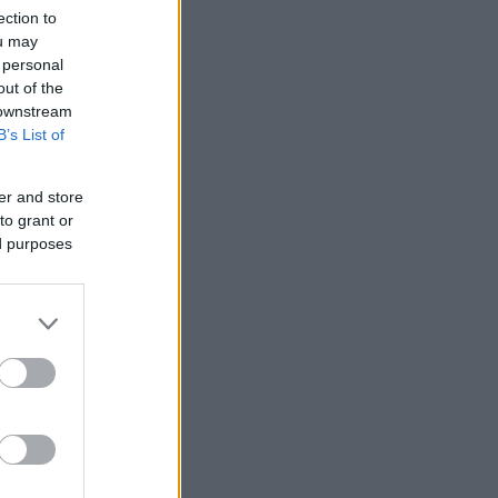
ection to
ou may
 personal
out of the
 downstream
B’s List of
er and store
to grant or
ed purposes