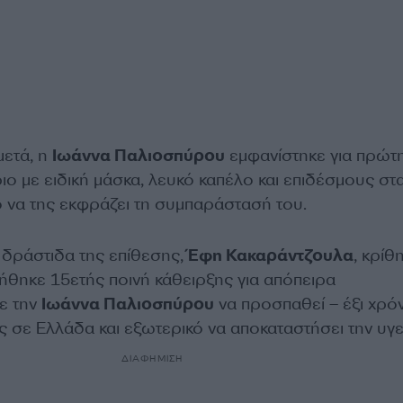
μετά, η
Ιωάννα Παλιοσπύρου
εμφανίστηκε για πρώτ
ο με ειδική μάσκα, λευκό καπέλο και επιδέσμους στ
ο να της εκφράζει τη συμπαράστασή του.
η δράστιδα της επίθεσης,
Έφη Κακαράντζουλα
, κρίθ
λήθηκε 15ετής ποινή κάθειρξης για απόπειρα
ε την
Ιωάννα Παλιοσπύρου
να προσπαθεί – έξι χρόν
ς σε Ελλάδα και εξωτερικό να αποκαταστήσει την υγεί
ΔΙΑΦΗΜΙΣΗ