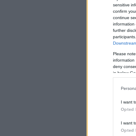
sensitive in
confirm you
continue se
information 
further disc
participants
Downstream 
Please note
information 
deny consent
in below Go
Δείτε αυτή τη
Persona
I want t
Opted 
I want t
Opted 