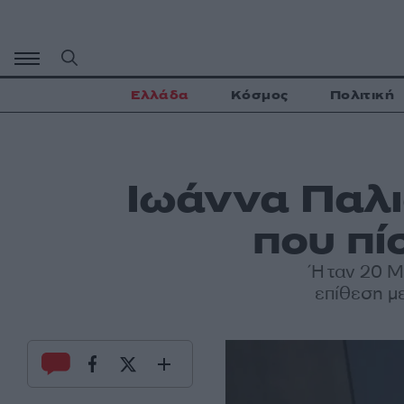
Μετάβαση
σε
περιεχόμενο
Ελλάδα
Κόσμος
Πολιτική
Ιωάννα Παλι
που πί
Ήταν 20 Μα
επίθεση με