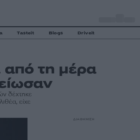
o
Αθήνα
27
C
a
Tasteit
Blogs
Driveit
 από τη μέρα
λείωσαν
τών δέχτηκε
λιθέα, είχε
ΔΙΑΦΗΜΙΣΗ