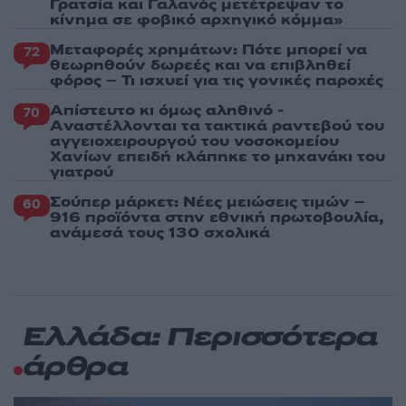
Γρατσία και Γαλανός μετέτρεψαν το
κίνημα σε φοβικό αρχηγικό κόμμα»
Μεταφορές χρημάτων: Πότε μπορεί να
72
θεωρηθούν δωρεές και να επιβληθεί
φόρος – Τι ισχυεί για τις γονικές παροχές
Απίστευτο κι όμως αληθινό -
70
Aναστέλλονται τα τακτικά ραντεβού του
αγγειοχειρουργού του νοσοκομείου
Χανίων επειδή κλάπηκε το μηχανάκι του
γιατρού
Σούπερ μάρκετ: Νέες μειώσεις τιμών –
60
916 προϊόντα στην εθνική πρωτοβουλία,
ανάμεσά τους 130 σχολικά
Ελλάδα: Περισσότερα
άρθρα