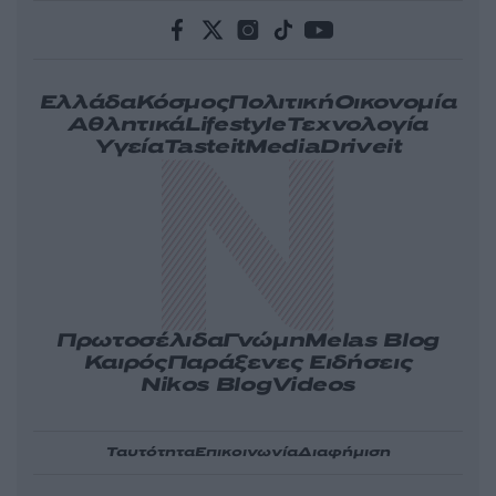
Ελλάδα
Κόσμος
Πολιτική
Οικονομία
Αθλητικά
Lifestyle
Τεχνολογία
Υγεία
Tasteit
Media
Driveit
Πρωτοσέλιδα
Γνώμη
Melas Blog
Καιρός
Παράξενες Ειδήσεις
Nikos Blog
Videos
Ταυτότητα
Επικοινωνία
Διαφήμιση