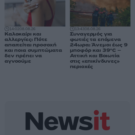
14:02
08.08.26
13:43
08.08.26
Καλοκαίρι και
Συναγερμός για
αλλεργίες: Πότε
φωτιές τα επόμενα
απαιτείται προσοχή
24ωρα: Άνεμοι έως 9
και ποια συμπτώματα
μποφόρ και 39°C –
δεν πρέπει να
Αττική και Βοιωτία
αγνοούμε
στις «επικίνδυνες»
περιοχές