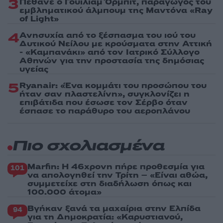
3
Πέθανε ο Γουίλιαμ Όρμπιτ, παραγωγός του
εμβληματικού άλμπουμ της Μαντόνα «Ray
of Light»
4
Ανησυχία από το ξέσπασμα του ιού του
Δυτικού Νείλου με κρούσματα στην Αττική
- «Καμπανάκι» από τον Ιατρικό Σύλλογο
Αθηνών για την προστασία της δημόσιας
υγείας
5
Ryanair: «Ένα κομμάτι του προσώπου του
ήταν σαν πλαστελίνη», συγκλονίζει η
επιβάτιδα που έσωσε τον Σέρβο όταν
έσπασε το παράθυρο του αεροπλάνου
Πιο σχολιασμένα
Marfin: Η 46χρονη πήρε προθεσμία για
101
να απολογηθεί την Τρίτη – «Είναι αθώα,
συμμετείχε στη διαδήλωση όπως και
100.000 άτομα»
Βγήκαν ξανά τα μαχαίρια στην Ελπίδα
94
για τη Δημοκρατία: «Καρυστιανού,