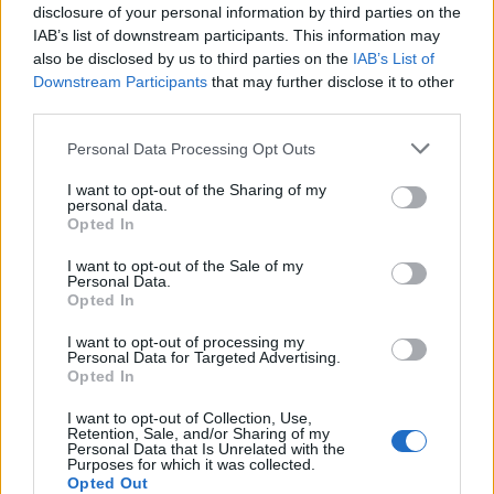
disclosure of your personal information by third parties on the
IAB’s list of downstream participants. This information may
also be disclosed by us to third parties on the
IAB’s List of
Σχολίασε εδώ
Downstream Participants
that may further disclose it to other
third parties.
50 /50
Please note that this website/app uses one or more Google
Personal Data Processing Opt Outs
services and may gather and store information including but
not limited to your visit or usage behaviour. You may click to
I want to opt-out of the Sharing of my
personal data.
grant or deny consent to Google and its third-party tags to
Opted In
use your data for below specified purposes in below Google
consent section.
I want to opt-out of the Sale of my
2000 /2000
Personal Data.
Opted In
Υποβολή σχολίου
I want to opt-out of processing my
Personal Data for Targeted Advertising.
Όροι Χρήσης
. Το site προστατεύεται από reCAPTCHA, ισχύουν
Opted In
Πολιτική Απορρήτου
&
Όροι Χρήσης
της Google.
I want to opt-out of Collection, Use,
Ελλάδα
Retention, Sale, and/or Sharing of my
ΕΝΔΟΟΙΚΟΓΕΝΕΙΑΚΗ ΒΙΑ
ΙΩΑΝΝΙΝΑ
Personal Data that Is Unrelated with the
Purposes for which it was collected.
ΣΥΖΥΓΟΣ
Opted Out