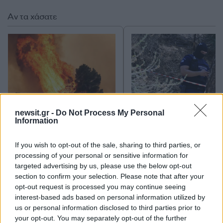
Αν τα χάσατε
newsit.gr -
Do Not Process My Personal
Information
Καιρός «hot – dry – windy»
Σε 57χρονη αγνοούμ
τις επόμενες 48 ώρες:
από την Κυψέλη ανήκε
Αυξημένος ο κίνδυνος
σορός που βρέθηκε σ
If you wish to opt-out of the sale, sharing to third parties, or
φωτιάς, συναγερμός σε 6
Λυκαβηττό - Από πτώσ
processing of your personal or sensitive information for
περιφέρειες
θάνατός της
targeted advertising by us, please use the below opt-out
section to confirm your selection. Please note that after your
opt-out request is processed you may continue seeing
Σχόλια
interest-based ads based on personal information utilized by
us or personal information disclosed to third parties prior to
your opt-out. You may separately opt-out of the further