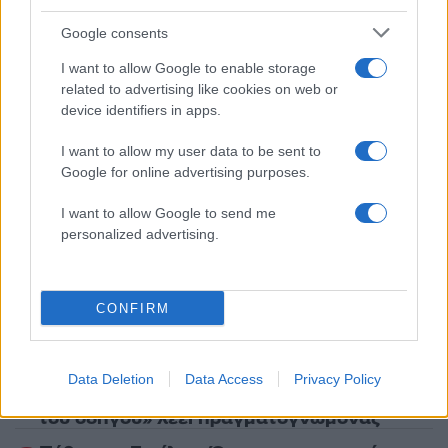
Share:
Google consents
I want to allow Google to enable storage
Ακολουθήστε το Νewsit.gr στο
Google News
και
related to advertising like cookies on web or
ενημερωθείτε πρώτοι για όλη την ειδησεογραφία και τα
τελευταία νέα
της ημέρας
device identifiers in apps.
I want to allow my user data to be sent to
Google for online advertising purposes.
I want to allow Google to send me
personalized advertising.
Πιο δημοφιλή
1
Σοκαριστική υπόθεση στην Κρήτη:
Τουρίστας ρωτούσε πόσο να πληρώσει για
CONFIRM
να ασελγήσει σε 10χρονο κορίτσι - Το παιδί
καθόταν αμέριμνο σε αυλή επιχείρησης
2
Δεν ήταν μόνο η ταχύτητα που οδήγησε
Data Deletion
Data Access
Privacy Policy
στο τροχαίο στις Σέρρες με νεκρούς μητέρα
και γιο - «Ίσως κάτι απέσπασε την προσοχή
του οδηγού» λέει πραγματογνώμονας