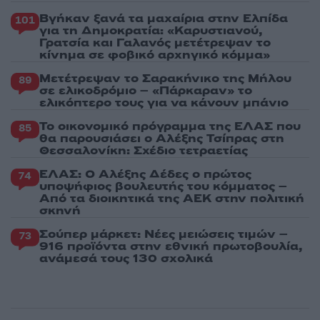
Βγήκαν ξανά τα μαχαίρια στην Ελπίδα
101
για τη Δημοκρατία: «Καρυστιανού,
Γρατσία και Γαλανός μετέτρεψαν το
κίνημα σε φοβικό αρχηγικό κόμμα»
Μετέτρεψαν το Σαρακήνικο της Μήλου
89
σε ελικοδρόμιο – «Πάρκαραν» το
ελικόπτερο τους για να κάνουν μπάνιο
Το οικονομικό πρόγραμμα της ΕΛΑΣ που
85
θα παρουσιάσει ο Αλέξης Τσίπρας στη
Θεσσαλονίκη: Σχέδιο τετραετίας
ΕΛΑΣ: Ο Αλέξης Δέδες ο πρώτος
74
υποψήφιος βουλευτής του κόμματος –
Από τα διοικητικά της ΑΕΚ στην πολιτική
σκηνή
Σούπερ μάρκετ: Νέες μειώσεις τιμών –
73
916 προϊόντα στην εθνική πρωτοβουλία,
ανάμεσά τους 130 σχολικά