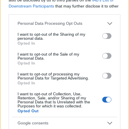
Downstream Participants
that may further disclose it to other
third parties.
Please note that this website/app uses one or more Google
Personal Data Processing Opt Outs
services and may gather and store information including but
not limited to your visit or usage behaviour. You may click to
I want to opt-out of the Sharing of my
personal data.
grant or deny consent to Google and its third-party tags to
Opted In
use your data for below specified purposes in below Google
consent section.
I want to opt-out of the Sale of my
Personal Data.
Opted In
I want to opt-out of processing my
Αν τα χάσατε
Personal Data for Targeted Advertising.
Opted In
I want to opt-out of Collection, Use,
Retention, Sale, and/or Sharing of my
Personal Data that Is Unrelated with the
Purposes for which it was collected.
Opted Out
Google consents