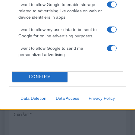
I want to allow Google to enable storage
Ποιες περιοχές μπαίνουν σε
Νέο βίντεο με τον
related to advertising like cookies on web or
Red Code για φωτιές: Τι
Μοτζτάμπα Χαμενεΐ 
device identifiers in apps.
προβλέπει ο χάρτης – Σε
φουντώνουν οι φήμες 
επιφυλακή η
το αν βρίσκεται στη 
I want to allow my user data to be sent to
Πυροσβεστική
Google for online advertising purposes.
I want to allow Google to send me
Σχόλια
personalized advertising.
CONFIRM
Σχολίασε εδώ
Data Deletion
Data Access
Privacy Policy
50 /50