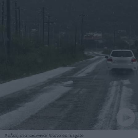
Χαλάζι στα Ιωάννινα/ Φωτο epirusgate