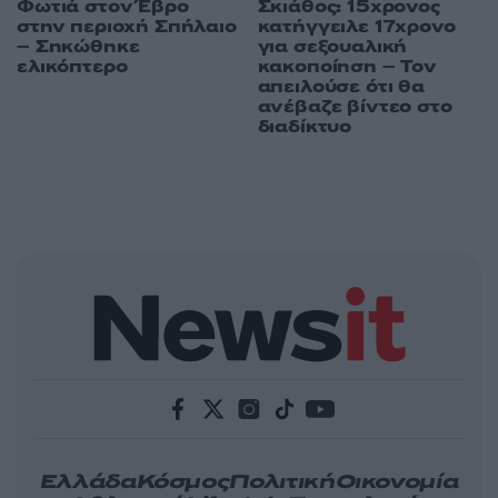
Φωτιά στον Έβρο
Σκιάθος: 15χρονος
στην περιοχή Σπήλαιο
κατήγγειλε 17χρονο
– Σηκώθηκε
για σεξουαλική
ελικόπτερο
κακοποίηση – Τον
απειλούσε ότι θα
ανέβαζε βίντεο στο
διαδίκτυο
Ελλάδα
Κόσμος
Πολιτική
Οικονομία