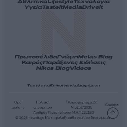
Αθλητικά
Lifestyle
Τεχνολογία
Υγεία
Tasteit
Media
Driveit
Πρωτοσέλιδα
Γνώμη
Melas Blog
Καιρός
Παράξενες Ειδήσεις
Nikos Blog
Videos
Ταυτότητα
Επικοινωνία
Διαφήμιση
Όροι
Πολιτική
Πληροφορίες α.27
Cookies
χρήσης
απορρήτου
Ν.5253/2025
Αριθμός Πιστοποίησης Μ.Η.Τ.232163
© 2026 newsit.gr. Με επιφύλαξη κάθε νομίμου δικαιώματος.