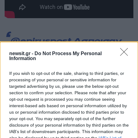
@epiruspost
Ασπρισαν
από το χαλάζι στην
newsit.gr -
Do Not Process My Personal
Information
Πεδινή
#Epiruspost
#ιωαννινα
πρωτότυπος
If you wish to opt-out of the sale, sharing to third parties, or
ήχος – Epiruspost
processing of your personal or sensitive information for
targeted advertising by us, please use the below opt-out
section to confirm your selection. Please note that after your
Σύμφωνα με μαρτυρίες κατοίκων, το χαλάζι είχε
opt-out request is processed you may continue seeing
μεγάλο μέγεθος και έπεφτε με ιδιαίτερη ένταση,
interest-based ads based on personal information utilized by
us or personal information disclosed to third parties prior to
προκαλώντας ανησυχία και αναστάτωση.
your opt-out. You may separately opt-out of the further
disclosure of your personal information by third parties on the
ΔΙΑΦΗΜΙΣΗ
IAB’s list of downstream participants. This information may
also be disclosed by us to third parties on the
IAB’s List of