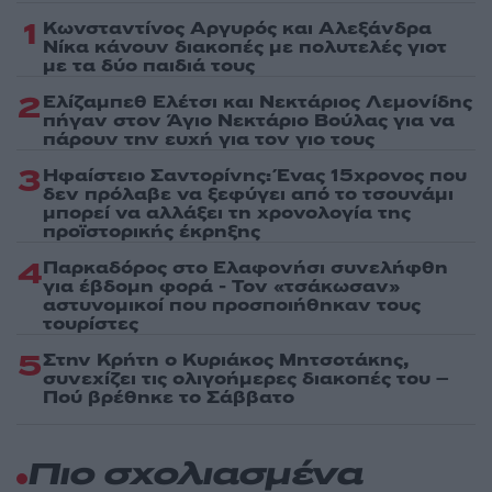
1
Κωνσταντίνος Αργυρός και Αλεξάνδρα
Νίκα κάνουν διακοπές με πολυτελές γιοτ
με τα δύο παιδιά τους
2
Ελίζαμπεθ Ελέτσι και Νεκτάριος Λεμονίδης
πήγαν στον Άγιο Νεκτάριο Βούλας για να
πάρουν την ευχή για τον γιο τους
3
Ηφαίστειο Σαντορίνης: Ένας 15χρονος που
δεν πρόλαβε να ξεφύγει από το τσουνάμι
μπορεί να αλλάξει τη χρονολογία της
προϊστορικής έκρηξης
4
Παρκαδόρος στο Ελαφονήσι συνελήφθη
για έβδομη φορά - Τον «τσάκωσαν»
αστυνομικοί που προσποιήθηκαν τους
τουρίστες
5
Στην Κρήτη ο Κυριάκος Μητσοτάκης,
συνεχίζει τις ολιγοήμερες διακοπές του –
Πού βρέθηκε το Σάββατο
Πιο σχολιασμένα