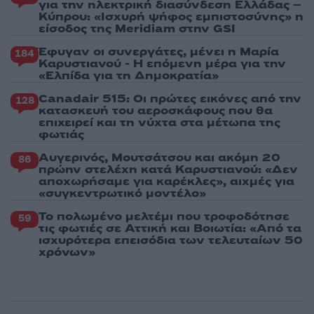
για την ηλεκτρική διασύνδεση Ελλάδας –
Κύπρου: «Ισχυρή ψήφος εμπιστοσύνης» η
είσοδος της Meridiam στην GSI
Έφυγαν οι συνεργάτες, μένει η Μαρία
184
Καρυστιανού - Η επόμενη μέρα για την
«Ελπίδα για τη Δημοκρατία»
Canadair 515: Οι πρώτες εικόνες από την
128
κατασκευή του αεροσκάφους που θα
επιχειρεί και τη νύχτα στα μέτωπα της
φωτιάς
Αυγερινός, Μουτσάτσου και ακόμη 20
86
πρώην στελέχη κατά Καρυστιανού: «Δεν
αποχωρήσαμε για καρέκλες», αιχμές για
«συγκεντρωτικό μοντέλο»
Το πολωμένο μελτέμι που τροφοδότησε
59
τις φωτιές σε Αττική και Βοιωτία: «Από τα
ισχυρότερα επεισόδια των τελευταίων 50
χρόνων»