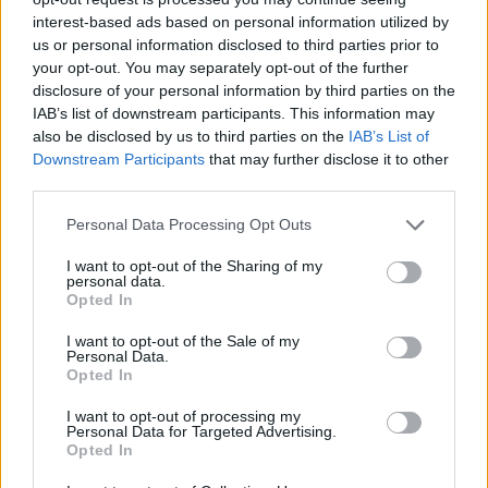
interest-based ads based on personal information utilized by
us or personal information disclosed to third parties prior to
Νησιά Ανατολικού Αιγαίου –
your opt-out. You may separately opt-out of the further
Δωδεκάνησα
disclosure of your personal information by third parties on the
IAB’s list of downstream participants. This information may
also be disclosed by us to third parties on the
IAB’s List of
Καιρός: Γενικά αίθριος.
Downstream Participants
that may further disclose it to other
third parties.
Ανεμοι: Νότιοι 4 με 6 και στα Δωδεκάνησα
Please note that this website/app uses one or more Google
Personal Data Processing Opt Outs
δυτικοί νοτιοδυτικοί 3 με 4 μποφόρ.
services and may gather and store information including but
not limited to your visit or usage behaviour. You may click to
I want to opt-out of the Sharing of my
personal data.
grant or deny consent to Google and its third-party tags to
Θερμοκρασία: Από 18 έως 29 βαθμούς
Opted In
use your data for below specified purposes in below Google
Κελσίου.
consent section.
I want to opt-out of the Sale of my
Personal Data.
ΔΙΑΦΗΜΙΣΗ
Opted In
I want to opt-out of processing my
Personal Data for Targeted Advertising.
Opted In