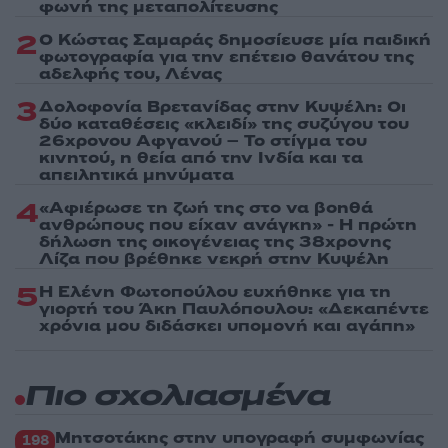
φωνή της μεταπολίτευσης
2
Ο Κώστας Σαμαράς δημοσίευσε μία παιδική
φωτογραφία για την επέτειο θανάτου της
αδελφής του, Λένας
3
Δολοφονία Βρετανίδας στην Κυψέλη: Οι
δύο καταθέσεις «κλειδί» της συζύγου του
26χρονου Αφγανού – Το στίγμα του
κινητού, η θεία από την Ινδία και τα
απειλητικά μηνύματα
4
«Αφιέρωσε τη ζωή της στο να βοηθά
ανθρώπους που είχαν ανάγκη» - Η πρώτη
δήλωση της οικογένειας της 38χρονης
Λίζα που βρέθηκε νεκρή στην Κυψέλη
5
Η Ελένη Φωτοπούλου ευχήθηκε για τη
γιορτή του Άκη Παυλόπουλου: «Δεκαπέντε
χρόνια μου διδάσκει υπομονή και αγάπη»
Πιο σχολιασμένα
Μητσοτάκης στην υπογραφή συμφωνίας
198