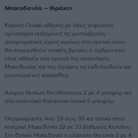
Μακεδονία – Θράκη
Καιρός: Γενικά αίθριος με λίγες νεφώσεις
πρόσκαιρα αυξημένες τις μεσημβρινές –
απογευματινές ώρες κυρίως στα ορεινά όπου
θα σημειωθούν τοπικές βροχές ή όμβροι ενώ
είναι πιθανόν στα ορεινά της ανατολικής
Μακεδονίας και της Θράκης να εκδηλωθούν και
μεμονωμένες καταιγίδες.
Ανεμοι: Νοτίων διευθύνσεων 2 με 4 μποφόρ και
στα ανατολικά θαλάσσια τοπικά 5 μποφόρ.
Θερμοκρασία: Από 15 έως 30 και τοπικά στην
κεντρική Μακεδονία 32 με 33 βαθμούς Κελσίου.
Στη δυτική Μακεδονία η ελάχιστη θα είναι 2 με 4