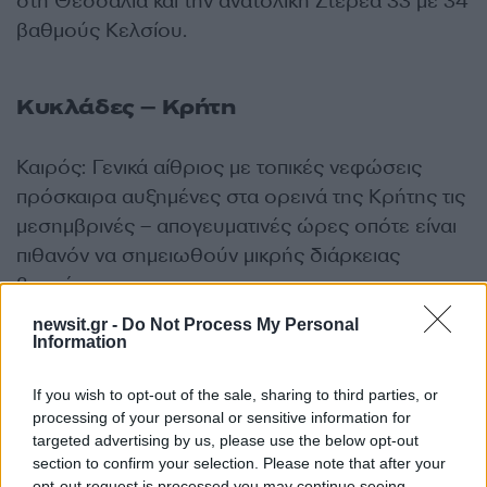
στη Θεσσαλία και την ανατολική Στερεά 33 με 34
βαθμούς Κελσίου.
Κυκλάδες – Κρήτη
Καιρός: Γενικά αίθριος με τοπικές νεφώσεις
πρόσκαιρα αυξημένες στα ορεινά της Κρήτης τις
μεσημβρινές – απογευματινές ώρες οπότε είναι
πιθανόν να σημειωθούν μικρής διάρκειας
βροχές.
newsit.gr -
Do Not Process My Personal
Information
Ανεμοι: Δυτικοί νοτιοδυτικοί 3 με 5 και τοπικά στις
δυτικές Κυκλάδες 6 μποφόρ.
If you wish to opt-out of the sale, sharing to third parties, or
processing of your personal or sensitive information for
Θερμοκρασία: Από 17 έως 28 βαθμούς
targeted advertising by us, please use the below opt-out
section to confirm your selection. Please note that after your
Κελσίου.
opt-out request is processed you may continue seeing