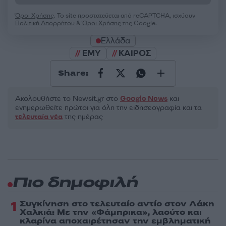
Όροι Χρήσης
. Το site προστατεύεται από reCAPTCHA, ισχύουν
Πολιτική Απορρήτου
&
Όροι Χρήσης
της Google.
Ελλάδα
ΕΜΥ
ΚΑΙΡΟΣ
Share:
Ακολουθήστε το Νewsit.gr στο
Google News
και
ενημερωθείτε πρώτοι για όλη την ειδησεογραφία και τα
τελευταία νέα
της ημέρας
Πιο δημοφιλή
1
Συγκίνηση στο τελευταίο αντίο στον Λάκη
Χαλκιά: Με την «Φάμπρικα», λαούτο και
κλαρίνα αποχαιρέτησαν την εμβληματική