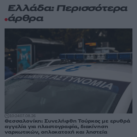
Ελλάδα: Περισσότερα
άρθρα
10:24
07.08.26
Θεσσαλονίκη: Συνελήφθη Τούρκος με ερυθρά
αγγελία για πλαστογραφία, διακίνηση
ναρκωτικών, οπλοκατοχή και ληστεία