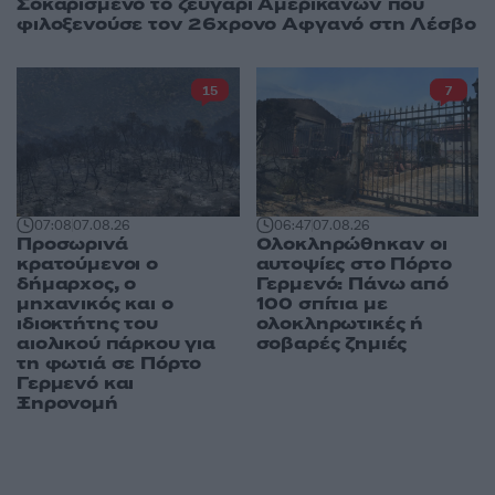
Σοκαρισμένο το ζευγάρι Αμερικανών που
φιλοξενούσε τον 26χρονο Αφγανό στη Λέσβο
15
7
07:08
07.08.26
06:47
07.08.26
Προσωρινά
Ολοκληρώθηκαν οι
κρατούμενοι ο
αυτοψίες στο Πόρτο
δήμαρχος, ο
Γερμενό: Πάνω από
μηχανικός και ο
100 σπίτια με
ιδιοκτήτης του
ολοκληρωτικές ή
αιολικού πάρκου για
σοβαρές ζημιές
τη φωτιά σε Πόρτο
Γερμενό και
Ξηρονομή