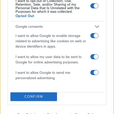
I want to opt-out of Collection, Use,
Retention, Sale, and/or Sharing of my
Personal Data that Is Unrelated with the
Purposes for which it was collected.
Opted Out
Google consents
I want to allow Google to enable storage
related to advertising like cookies on web or
device identifiers in apps.
Αν τα χάσατε
I want to allow my user data to be sent to
Google for online advertising purposes.
I want to allow Google to send me
personalized advertising.
CONFIRM
Στην ανακρίτρια η
Τροχαίο στις Σέρρες
46χρονη που κατηγορείται
Μητέρα και γιος
για τον φονικό εμπρησμό
σκοτώθηκαν όταν τ