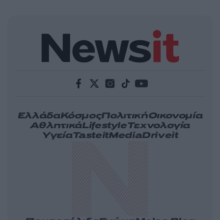
Ελλάδα
Κόσμος
Πολιτική
Οικονομία
Αθλητικά
Lifestyle
Τεχνολογία
Υγεία
Tasteit
Media
Driveit