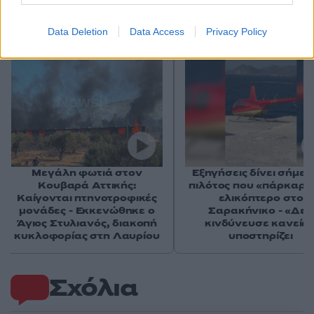
Αν τα χάσατε
Data Deletion
Data Access
Privacy Policy
Μεγάλη φωτιά στον
Εξηγήσεις δίνει σήμερ
Κουβαρά Αττικής:
πιλότος που «πάρκαρε
Καίγονται πτηνοτροφικές
ελικόπτερο στο
μονάδες - Εκκενώθηκε ο
Σαρακήνικο - «Δεν
Άγιος Στυλιανός, διακοπή
κινδύνευσε κανείς»
κυκλοφορίας στη Λαυρίου
υποστηρίζει
Σχόλια