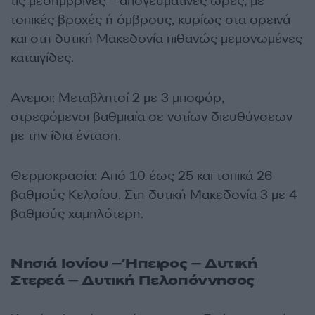
τις μεσημβρινές – απογευματινές ώρες, με
τοπικές βροχές ή όμβρους, κυρίως στα ορεινά
και στη δυτική Μακεδονία πιθανώς μεμονωμένες
καταιγίδες.
Ανεμοι: Μεταβλητοί 2 με 3 μποφόρ,
στρεφόμενοι βαθμιαία σε νοτίων διευθύνσεων
με την ίδια ένταση.
Θερμοκρασία: Από 10 έως 25 και τοπικά 26
βαθμούς Κελσίου. Στη δυτική Μακεδονία 3 με 4
βαθμούς χαμηλότερη.
Νησιά Ιονίου – Ήπειρος – Δυτική
Στερεά – Δυτική Πελοπόννησος