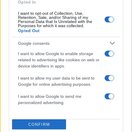
Opted In
Ανεμοι: Μεταβλητοί 3 με 4 μποφόρ, βαθμιαία
I want to opt-out of Collection, Use,
δυτικοί βορειοδυτικοί με την ίδια ένταση.
Retention, Sale, and/or Sharing of my
Personal Data that Is Unrelated with the
Purposes for which it was collected.
Opted Out
Θερμοκρασία: Από 15 έως 24 και τοπικά τους 25
βαθμούς Κελσίου.
Google consents
ΔΙΑΦΗΜΙΣΗ
I want to allow Google to enable storage
related to advertising like cookies on web or
device identifiers in apps.
I want to allow my user data to be sent to
Google for online advertising purposes.
I want to allow Google to send me
personalized advertising.
CONFIRM