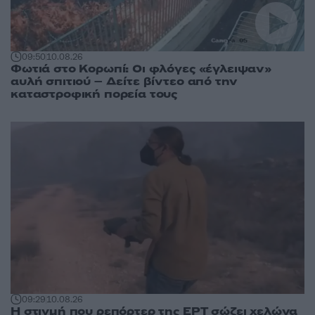
09:50
10.08.26
Φωτιά στο Κορωπί: Οι φλόγες «έγλειψαν»
αυλή σπιτιού – Δείτε βίντεο από την
καταστροφική πορεία τους
09:29
10.08.26
Η στιγμή που ρεπόρτερ της ΕΡΤ σώζει χελώνα