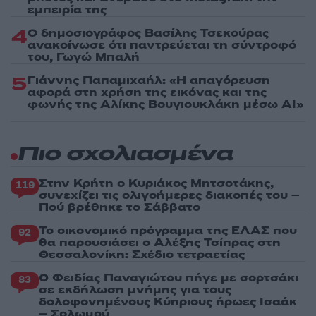
εμπειρία της
4
Ο δημοσιογράφος Βασίλης Τσεκούρας
ανακοίνωσε ότι παντρεύεται τη σύντροφό
του, Γωγώ Μπαλή
5
Γιάννης Παπαμιχαήλ: «Η απαγόρευση
αφορά στη χρήση της εικόνας και της
φωνής της Αλίκης Βουγιουκλάκη μέσω AI»
Πιο σχολιασμένα
Στην Κρήτη ο Κυριάκος Μητσοτάκης,
119
συνεχίζει τις ολιγοήμερες διακοπές του –
Πού βρέθηκε το Σάββατο
Το οικονομικό πρόγραμμα της ΕΛΑΣ που
92
θα παρουσιάσει ο Αλέξης Τσίπρας στη
Θεσσαλονίκη: Σχέδιο τετραετίας
Ο Φειδίας Παναγιώτου πήγε με σορτσάκι
83
σε εκδήλωση μνήμης για τους
δολοφονημένους Κύπριους ήρωες Ισαάκ
– Σολωμού