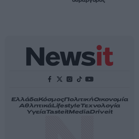
υδράργυρος
Ελλάδα
Κόσμος
Πολιτική
Οικονομία
Αθλητικά
Lifestyle
Τεχνολογία
Υγεία
Tasteit
Media
Driveit