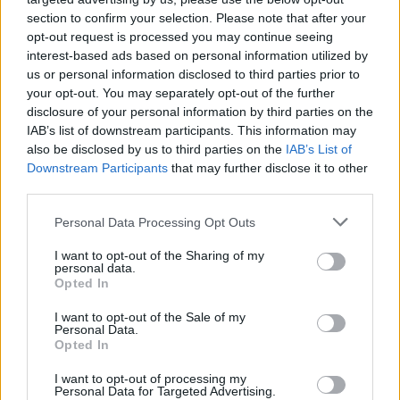
section to confirm your selection. Please note that after your
opt-out request is processed you may continue seeing
Ανεμοι: Δυτικοί βορειοδυτικοί 4 με 5 μποφόρ,
interest-based ads based on personal information utilized by
γρήγορα βόρειοι βορειοδυτικοί με την ίδια
us or personal information disclosed to third parties prior to
ένταση. Από αργά το απόγευμα νοτίων
your opt-out. You may separately opt-out of the further
disclosure of your personal information by third parties on the
διευθύνσεων 3 με 4 μποφόρ.
IAB’s list of downstream participants. This information may
also be disclosed by us to third parties on the
IAB’s List of
Θερμοκρασία: Από 16 έως 23 με 24 και τοπικά
Downstream Participants
that may further disclose it to other
third parties.
στη Κρήτη τους 25 με 26 βαθμούς Κελσίου.
Please note that this website/app uses one or more Google
Personal Data Processing Opt Outs
services and may gather and store information including but
Νησιά Ανατολικού Αιγαίου –
not limited to your visit or usage behaviour. You may click to
I want to opt-out of the Sharing of my
personal data.
Δωδεκάνησα
grant or deny consent to Google and its third-party tags to
Opted In
use your data for below specified purposes in below Google
consent section.
I want to opt-out of the Sale of my
Καιρός: Γενικά αίθριος με λίγες πρόσκαιρες
Personal Data.
Opted In
νεφώσεις. Από το απόγευμα αραιές νεφώσεις
παροδικά πιο πυκνές.
I want to opt-out of processing my
Personal Data for Targeted Advertising.