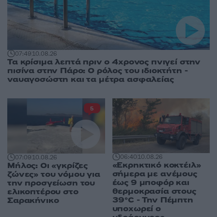
07:49
10.08.26
Τα κρίσιμα λεπτά πριν ο 4χρονος πνιγεί στην
πισίνα στην Πάρο: Ο ρόλος του ιδιοκτήτη -
ναυαγοσώστη και τα μέτρα ασφαλείας
5
06:40
10.08.26
07:09
10.08.26
«Εκρηκτικό κοκτέιλ»
Μήλος: Οι «γκρίζες
σήμερα με ανέμους
ζώνες» του νόμου για
έως 9 μποφόρ και
την προσγείωση του
θερμοκρασία στους
ελικοπτέρου στο
39°C - Την Πέμπτη
Σαρακήνικο
υποχωρεί ο