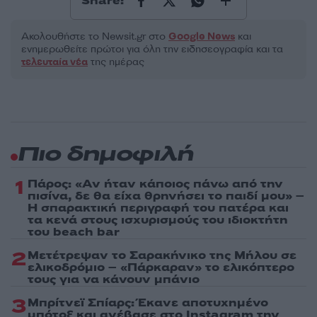
Share:
Ακολουθήστε το Νewsit.gr στο
Google News
και
ενημερωθείτε πρώτοι για όλη την ειδησεογραφία και τα
τελευταία νέα
της ημέρας
Πιο δημοφιλή
1
Πάρος: «Αν ήταν κάποιος πάνω από την
πισίνα, δε θα είχα θρηνήσει το παιδί μου» –
Η σπαρακτική περιγραφή του πατέρα και
τα κενά στους ισχυρισμούς του ιδιοκτήτη
του beach bar
2
Μετέτρεψαν το Σαρακήνικο της Μήλου σε
ελικοδρόμιο – «Πάρκαραν» το ελικόπτερο
τους για να κάνουν μπάνιο
3
Μπρίτνεϊ Σπίαρς: Έκανε αποτυχημένο
μπότοξ και ανέβασε στο Instagram την