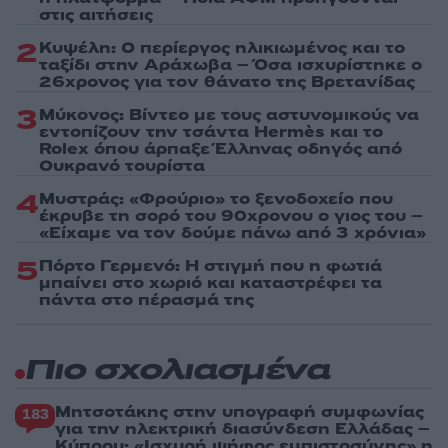
στις αιτήσεις
2
Κυψέλη: Ο περίεργος ηλικιωμένος και το
ταξίδι στην Αράχωβα – Όσα ισχυρίστηκε ο
26χρονος για τον θάνατο της Βρετανίδας
3
Μύκονος: Βίντεο με τους αστυνομικούς να
εντοπίζουν την τσάντα Hermès και το
Rolex όπου άρπαξε Έλληνας οδηγός από
Ουκρανό τουρίστα
4
Μυστράς: «Φρούριο» το ξενοδοχείο που
έκρυβε τη σορό του 90χρονου ο γιος του –
«Είχαμε να τον δούμε πάνω από 3 χρόνια»
5
Πόρτο Γερμενό: Η στιγμή που η φωτιά
μπαίνει στο χωριό και καταστρέφει τα
πάντα στο πέρασμά της
Πιο σχολιασμένα
Μητσοτάκης στην υπογραφή συμφωνίας
183
για την ηλεκτρική διασύνδεση Ελλάδας –
Κύπρου: «Ισχυρή ψήφος εμπιστοσύνης» η