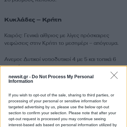
Κυκλάδες – Κρήτη
Καιρός: Γενικά αίθριος με λίγες πρόσκαιρες
νεφώσεις στην Κρήτη το μεσημέρι – απόγευμα.
Ανεμοι: Δυτικοί νοτιοδυτικοί 4 με 5 και τοπικά 6
μποφόρ.
newsit.gr -
Do Not Process My Personal
Information
Θερμοκρασία: Από 14 έως 22 βαθμούς
Κελσίου.
If you wish to opt-out of the sale, sharing to third parties, or
processing of your personal or sensitive information for
targeted advertising by us, please use the below opt-out
Νησιά Ανατολικού Αιγαίου –
section to confirm your selection. Please note that after your
Δωδεκάνησα
opt-out request is processed you may continue seeing
interest-based ads based on personal information utilized by