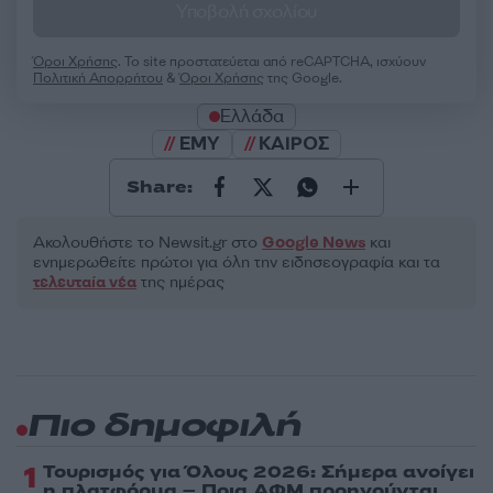
Υποβολή σχολίου
Όροι Χρήσης
. Το site προστατεύεται από reCAPTCHA, ισχύουν
Πολιτική Απορρήτου
&
Όροι Χρήσης
της Google.
Ελλάδα
ΕΜΥ
ΚΑΙΡΟΣ
Share:
Ακολουθήστε το Νewsit.gr στο
Google News
και
ενημερωθείτε πρώτοι για όλη την ειδησεογραφία και τα
τελευταία νέα
της ημέρας
Πιο δημοφιλή
1
Τουρισμός για Όλους 2026: Σήμερα ανοίγει
η πλατφόρμα – Ποια ΑΦΜ προηγούνται