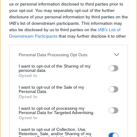
us or personal information disclosed to third parties prior to
Καιρός: Στα Δωδεκάνησα γενικά αίθριος. Στα
your opt-out. You may separately opt-out of the further
νησιά του ανατολικού Αιγαίου λίγες νεφώσεις
disclosure of your personal information by third parties on the
που μετά το μεσημέρι θα αυξηθούν και από το
IAB’s list of downstream participants. This information may
also be disclosed by us to third parties on the
IAB’s List of
βράδυ στα βόρεια θα σημειωθούν τοπικές
Downstream Participants
that may further disclose it to other
βροχές.
third parties.
Please note that this website/app uses one or more Google
Personal Data Processing Opt Outs
Ανεμοι: Στα βόρεια από νότιες διευθύνσεις 3 με
services and may gather and store information including but
5 μποφόρ. Στα νότια δυτικοί με την ίδια ένταση.
not limited to your visit or usage behaviour. You may click to
I want to opt-out of the Sharing of my
personal data.
grant or deny consent to Google and its third-party tags to
Opted In
use your data for below specified purposes in below Google
Θερμοκρασία: Από 15 έως 22 βαθμούς
consent section.
I want to opt-out of the Sale of my
Κελσίου. Στα βόρεια 2 με 3 βαθμούς
Personal Data.
Opted In
χαμηλότερη.
I want to opt-out of processing my
ΔΙΑΦΗΜΙΣΗ
Personal Data for Targeted Advertising.
Opted In
I want to opt-out of Collection, Use,
Retention, Sale, and/or Sharing of my