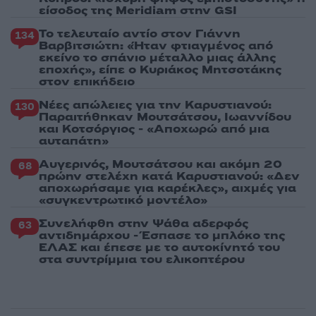
είσοδος της Meridiam στην GSI
Το τελευταίο αντίο στον Γιάννη
134
Βαρβιτσιώτη: «Ήταν φτιαγμένος από
εκείνο το σπάνιο μέταλλο μιας άλλης
εποχής», είπε ο Κυριάκος Μητσοτάκης
στον επικήδειο
Νέες απώλειες για την Καρυστιανού:
130
Παραιτήθηκαν Μουτσάτσου, Ιωαννίδου
και Κοτσόργιος - «Αποχωρώ από μια
αυταπάτη»
Αυγερινός, Μουτσάτσου και ακόμη 20
68
πρώην στελέχη κατά Καρυστιανού: «Δεν
αποχωρήσαμε για καρέκλες», αιχμές για
«συγκεντρωτικό μοντέλο»
Συνελήφθη στην Ψάθα αδερφός
63
αντιδημάρχου - Έσπασε το μπλόκο της
ΕΛΑΣ και έπεσε με το αυτοκίνητό του
στα συντρίμμια του ελικοπτέρου