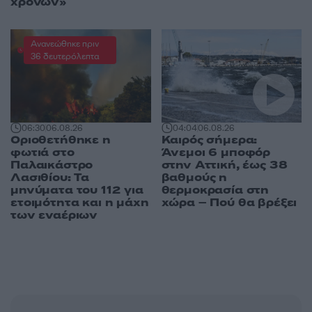
χρόνων»
Ανανεώθηκε πριν
36 δευτερόλεπτα
04:04
06.08.26
06:30
06.08.26
Καιρός σήμερα:
Οριοθετήθηκε η
Άνεμοι 6 μποφόρ
φωτιά στο
στην Αττική, έως 38
Παλαικάστρο
βαθμούς η
Λασιθίου: Τα
θερμοκρασία στη
μηνύματα του 112 για
χώρα – Πού θα βρέξει
ετοιμότητα και η μάχη
των εναέριων