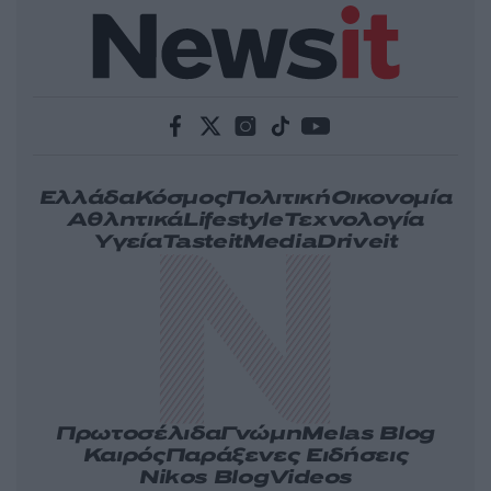
Ελλάδα
Κόσμος
Πολιτική
Οικονομία
Αθλητικά
Lifestyle
Τεχνολογία
Υγεία
Tasteit
Media
Driveit
Πρωτοσέλιδα
Γνώμη
Melas Blog
Καιρός
Παράξενες Ειδήσεις
Nikos Blog
Videos