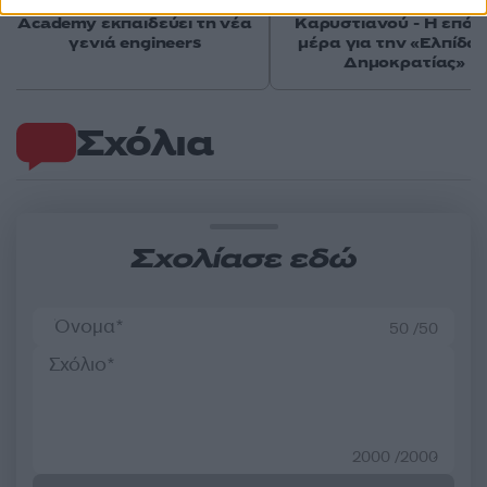
Πώς το Novibet Backend
μένει η Μαρία
Academy εκπαιδεύει τη νέα
Καρυστιανού - Η επόμ
γενιά engineers
μέρα για την «Ελπίδα 
Δημοκρατίας»
Σχόλια
Σχολίασε εδώ
50 /50
2000 /2000