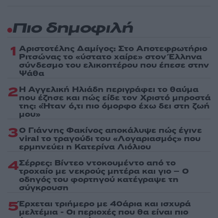
Πιο δημοφιλή
1
Αριστοτέλης Δαμίγος: Στο Αποτεφρωτήριο
Ριτσώνας το «ύστατο χαίρε» στον Έλληνα
σύνδεσμο του ελικοπτέρου που έπεσε στην
Ψάθα
2
Η Αγγελική Ηλιάδη περιγράφει το θαύμα
που έζησε και πώς είδε τον Χριστό μπροστά
της: «Ήταν ό,τι πιο όμορφο έχω δει στη ζωή
μου»
3
Ο Γιάννης Φακίνος αποκάλυψε πώς έγινε
viral το τραγούδι του «Λογαριασμός» που
ερμηνεύει η Κατερίνα Λιόλιου
4
Σέρρες: Βίντεο ντοκουμέντο από το
τροχαίο με νεκρούς μητέρα και γιο – Ο
οδηγός του φορτηγού κατέγραψε τη
σύγκρουση
5
Έρχεται τριήμερο με 40άρια και ισχυρά
μελτέμια - Οι περιοχές που θα είναι πιο