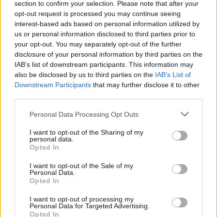
section to confirm your selection. Please note that after your
Δωδεκάνησα τους 37 με 38 βαθμούς Κελσίου.
opt-out request is processed you may continue seeing
interest-based ads based on personal information utilized by
us or personal information disclosed to third parties prior to
3.Την Τετάρτη (09-07-25) αναμένεται μικρή
your opt-out. You may separately opt-out of the further
περαιτέρω πτώση των υψηλών θερμοκρασιών
disclosure of your personal information by third parties on the
στο Ιόνιο και τα δυτικά ηπειρωτικά, ενώ στα
IAB’s list of downstream participants. This information may
also be disclosed by us to third parties on the
IAB’s List of
ανατολικά ηπειρωτικά και το Αιγαίο οι
Downstream Participants
that may further disclose it to other
θερμοκρασίες θα διατηρηθούν στα ίδια υψηλά
third parties.
επίπεδα. Οι μέγιστες τιμές θα φτάσουν:
Please note that this website/app uses one or more Google
Personal Data Processing Opt Outs
α)στα ανατολικά ηπειρωτικά κατά τόπους τους 40
services and may gather and store information including but
με 42 βαθμούς Κελσίου.
not limited to your visit or usage behaviour. You may click to
I want to opt-out of the Sharing of my
personal data.
β)στα δυτικά ηπειρωτικά τους 35 με 36 και κατά
grant or deny consent to Google and its third-party tags to
Opted In
use your data for below specified purposes in below Google
τόπους τους 37 βαθμούς Κελσίου.
consent section.
I want to opt-out of the Sale of my
γ)στα νησιά του Ανατολικού Αιγαίου, τα
Personal Data.
Δωδεκάνησα και κατά τόπους στην Κρήτη τους
Opted In
37 με 38 βαθμούς Κελσίου.
I want to opt-out of processing my
Personal Data for Targeted Advertising.
Opted In