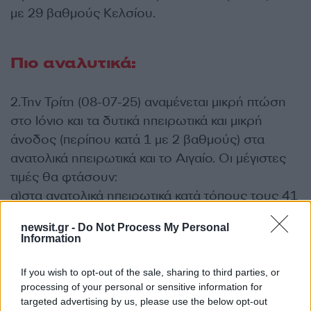
με 29 βαθμούς Κελσίου.
Πιο αναλυτικά:
2.Την Τρίτη (08-07-25) αναμένεται μικρή πτώση
στο Ιόνιο και τα δυτικά ηπειρωτικά και μικρή
άνοδος (περίπου κατά 1 με 2 βαθμούς) στα
ανατολικά ηπειρωτικά και το Αιγαίο. Οι μέγιστες
τιμές θα φτάσουν:
α)στα ανατολικά ηπειρωτικά κατά τόπους τους 41
με 42 βαθμούς Κελσίου.
newsit.gr -
Do Not Process My Personal
β)στα δυτικά ηπειρωτικά τους 38 κατά τόπους
Information
τους 39 βαθμούς Κελσίου.
γ)στα νησιά του Ιονίου τους 34 με 36 βαθμούς
If you wish to opt-out of the sale, sharing to third parties, or
Κελσίου.
processing of your personal or sensitive information for
targeted advertising by us, please use the below opt-out
δ)στα νησιά του Ανατολικού Αιγαίου και τα