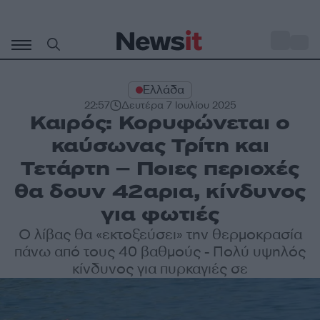
Μετάβαση
σε
o
34
περιεχόμενο
Ελλάδα
22:57
Δευτέρα 7 Ιουλίου 2025
Καιρός: Κορυφώνεται ο
καύσωνας Τρίτη και
Τετάρτη – Ποιες περιοχές
θα δουν 42αρια, κίνδυνος
για φωτιές
Ο λίβας θα «εκτοξεύσει» την θερμοκρασία
πάνω από τους 40 βαθμούς - Πολύ υψηλός
κίνδυνος για πυρκαγιές σε