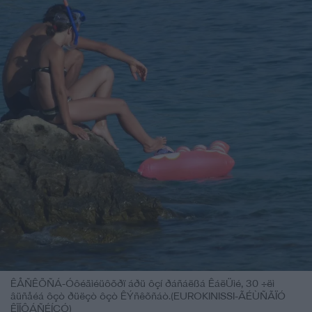
ÊÅÑÊÕÑÁ-Óôéãìéüôõðï áðü ôçí ðáñáëßá ÊáëÜìé, 30 ÷ëì
âüñåéá ôçò ðüëçò ôçò ÊÝñêõñáò.(EUROKINISSI-ÃÉÙÑÃÏÓ
ÊÏÍÔÁÑÉÍÇÓ)