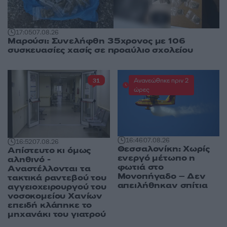
17:05
07.08.26
Μαρούσι: Συνελήφθη 35χρονος με 106
συσκευασίες χασίς σε προαύλιο σχολείου
Ανανεώθηκε πριν 2
31
ώρες
16:46
07.08.26
16:52
07.08.26
Θεσσαλονίκη: Χωρίς
Απίστευτο κι όμως
ενεργό μέτωπο η
αληθινό -
φωτιά στο
Aναστέλλονται τα
Μονοπήγαδο – Δεν
τακτικά ραντεβού του
απειλήθηκαν σπίτια
αγγειοχειρουργού του
νοσοκομείου Χανίων
επειδή κλάπηκε το
μηχανάκι του γιατρού