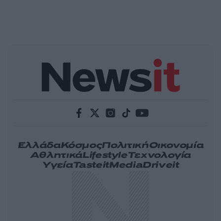
Ελλάδα
Κόσμος
Πολιτική
Οικονομία
Αθλητικά
Lifestyle
Τεχνολογία
Υγεία
Tasteit
Media
Driveit