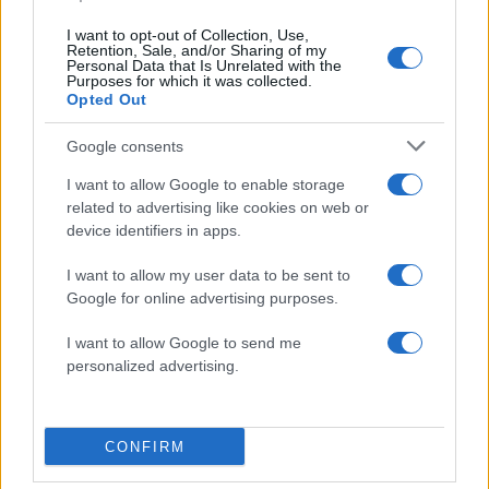
Πολύ υψηλός κίνδυνος πυρκαγιάς
I want to opt-out of Collection, Use,
Retention, Sale, and/or Sharing of my
σε Αττική, Πελοπόννησο,
Personal Data that Is Unrelated with the
Θεσσαλία, Στερεά Ελλάδα και
Purposes for which it was collected.
Opted Out
Δυτική Ελλάδα
Google consents
Πολύ υψηλός κίνδυνος πυρκαγιάς (κατηγορία
I want to allow Google to enable storage
κινδύνου 4) προβλέπεται αύριο,Τρίτη 08 Ιουλίου,
related to advertising like cookies on web or
device identifiers in apps.
στην Αττική, καθώς και σε περιοχές των
περιφερειών Πελοποννήσου, Θεσσαλίας,
I want to allow my user data to be sent to
Στερεάς Ελλάδας και Δυτικής Ελλάδας,
Google for online advertising purposes.
σύμφωνα με το Χάρτη Πρόβλεψης Κινδύνου
I want to allow Google to send me
Πυρκαγιάς που εκδίδει η Γενική Γραμματεία
personalized advertising.
Πολιτικής Προστασίας του υπουργείου
Κλιματικής Κρίσης και Πολιτικής
Προστασίας (civilprotection.gov.gr).<
CONFIRM