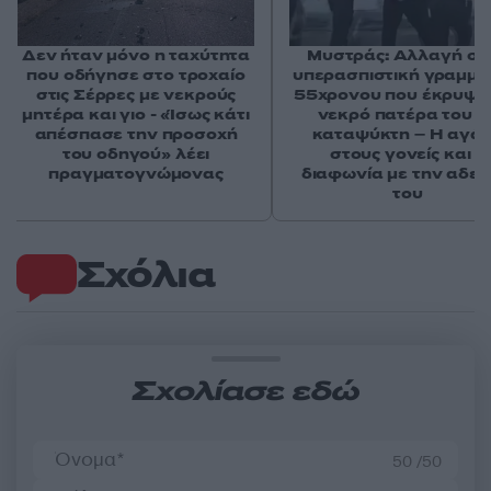
Δεν ήταν μόνο η ταχύτητα
Μυστράς: Αλλαγή στ
που οδήγησε στο τροχαίο
υπερασπιστική γραμμή
στις Σέρρες με νεκρούς
55χρονου που έκρυψε
μητέρα και γιο - «Ίσως κάτι
νεκρό πατέρα του σ
απέσπασε την προσοχή
καταψύκτη – Η αγά
του οδηγού» λέει
στους γονείς και η
πραγματογνώμονας
διαφωνία με την αδε
του
Σχόλια
Σχολίασε εδώ
50 /50