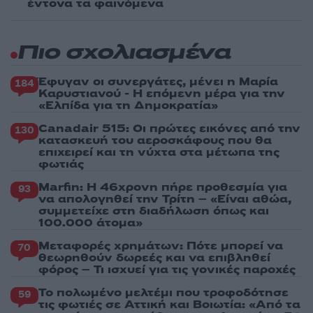
έντονα τα φαινόμενα
Πιο σχολιασμένα
Έφυγαν οι συνεργάτες, μένει η Μαρία
184
Καρυστιανού - Η επόμενη μέρα για την
«Ελπίδα για τη Δημοκρατία»
Canadair 515: Οι πρώτες εικόνες από την
130
κατασκευή του αεροσκάφους που θα
επιχειρεί και τη νύχτα στα μέτωπα της
φωτιάς
Marfin: Η 46χρονη πήρε προθεσμία για
93
να απολογηθεί την Τρίτη – «Είναι αθώα,
συμμετείχε στη διαδήλωση όπως και
100.000 άτομα»
Μεταφορές χρημάτων: Πότε μπορεί να
70
θεωρηθούν δωρεές και να επιβληθεί
φόρος – Τι ισχυεί για τις γονικές παροχές
Το πολωμένο μελτέμι που τροφοδότησε
59
τις φωτιές σε Αττική και Βοιωτία: «Από τα