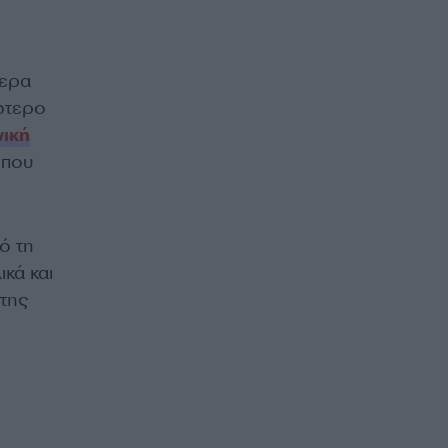
μερα
ώτερο
ική
όπου
ό τη
κά και
της