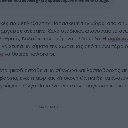
σθήκη του newsit.gr ως προτεινόμενη πηγή στην Google
χές που έπληξαν την Παρασκευή την χώρα, από σή
ράργυρος ανεβαίνει ξανά σταδιακά, φτάνοντας το αν
 βαθμούς Κελσίου την επόμενη εβδομάδα. Η
αφρικαν
ι να χτυπά με κύματα την χώρα μας από τη Δευτέρα 
ός
να θυμίσει καλοκαίρι.
εται μικρή αστάθεια με σύννεφα και λασποβροχές απ
βόρεια, ενώ η αφρικανική σκόνη θα πλήξει τα ανατολι
ριγράφει η Όλγα Παπαβγούλη στην πρόγνωση καιρού 
ΔΙΑΦΗΜΙΣΗ