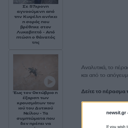
Σε 57χρονη
αγνοούμενη από
την Κυψέλη ανήκει
η σορός που
βρέθηκε στον
Λυκαβηττό - Από
πτώση ο θάνατός
της
Αναλυτικά, το πέρα
και από το απόγευ
Δείτε το πέρασμα 
Έως τον Οκτώβριο η
έξαρση των
κρουσμάτων του
ιού του Δυτικού
newsit.gr 
Νείλου - Τα
συμπτώματα που
δεν πρέπει να
If you wish 