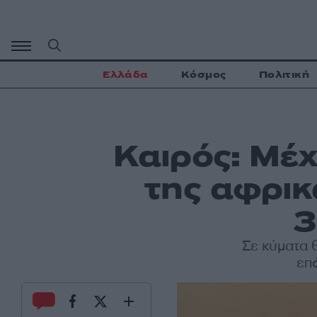
Μετάβαση
σε
περιεχόμενο
Ελλάδα
Κόσμος
Πολιτική
Καιρός: Μέχ
της αφρικ
3
Σε κύματα 
επ