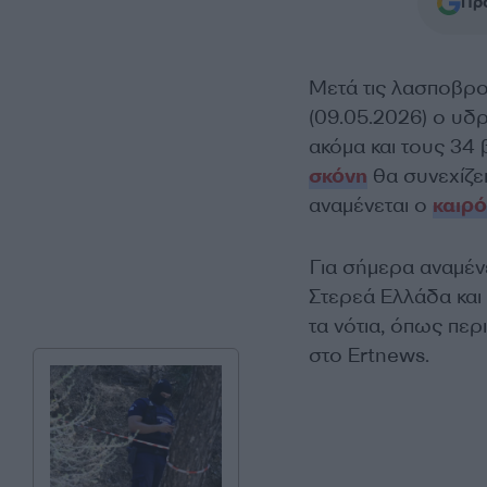
Προ
Μετά τις λασποβρο
(09.05.2026) ο υδ
ακόμα και τους 34
σκόνη
θα συνεχίζε
αναμένεται ο
καιρ
Για σήμερα αναμέν
Στερεά Ελλάδα και 
τα νότια, όπως πε
στο Ertnews.