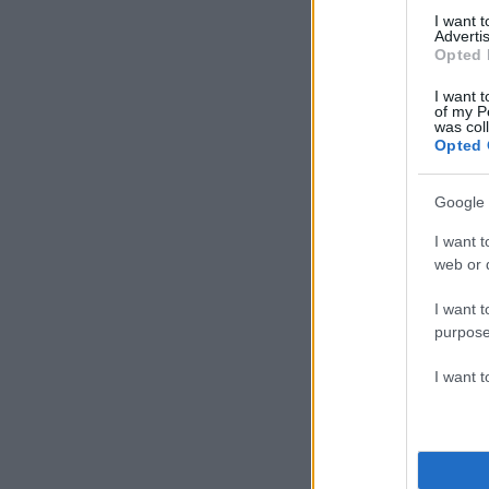
I want 
Advertis
Opted 
I want t
of my P
was col
Opted 
Google 
I want t
web or d
I want t
purpose
I want 