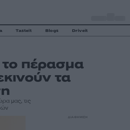
o
Αθήνα
35
C
a
Tasteit
Blogs
Driveit
ή το πέρασμα
εκινούν τα
τη
ρα μας, τις
ρών
ΔΙΑΦΗΜΙΣΗ