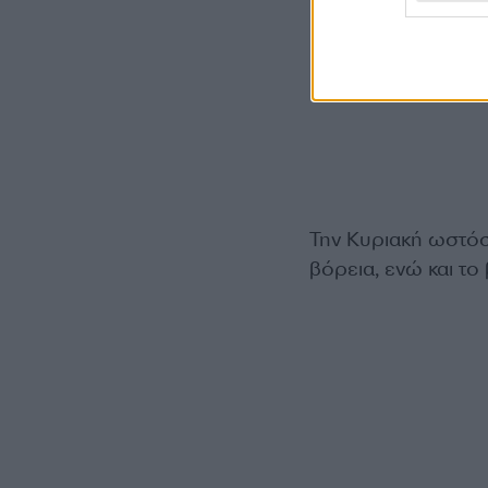
Την Κυριακή ωστόσο
βόρεια, ενώ και τ