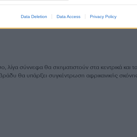
Data Deletion
Data Access
Privacy Policy
, λίγα σύννεφα θα σχηματιστούν στα κεντρικά και τ
ο βράδυ θα υπάρξει συγκέντρωση αφρικανικής σκόνης