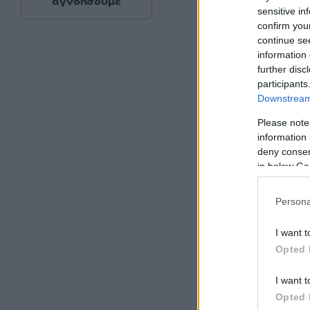
αγνοήσουμε
sensitive in
confirm you
continue se
information 
further disc
participants
Downstream 
Please note
information 
deny consent
in below Go
Persona
I want t
Opted 
I want t
Η θερμοκρασία θα 
Opted 