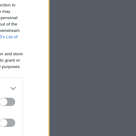
ection to
ou may
 personal
out of the
 downstream
B’s List of
er and store
to grant or
ed purposes