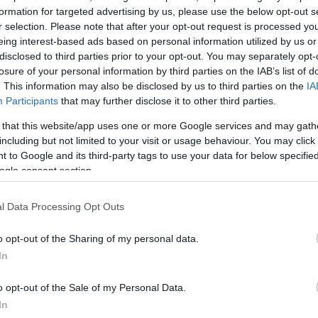
formation for targeted advertising by us, please use the below opt-out s
r selection. Please note that after your opt-out request is processed y
eing interest-based ads based on personal information utilized by us or
disclosed to third parties prior to your opt-out. You may separately opt-
losure of your personal information by third parties on the IAB’s list of
. This information may also be disclosed by us to third parties on the
IA
Participants
that may further disclose it to other third parties.
 that this website/app uses one or more Google services and may gath
including but not limited to your visit or usage behaviour. You may click 
 to Google and its third-party tags to use your data for below specifi
ogle consent section.
l Data Processing Opt Outs
o opt-out of the Sharing of my personal data.
In
o opt-out of the Sale of my Personal Data.
φτάσει σήμερα μέχρι τους 27 βαθμούς Κελσίου.
In