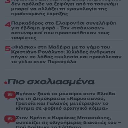
3
δεν πρόλαβε να ξεφύγει από το τσουνάμι
μπορεί να αλλάξει τη χρονολογία της
προϊστορικής έκρηξης
4
Παρκαδόρος στο Ελαφονήσι συνελήφθη
για έβδομη φορά - Τον «τσάκωσαν»
αστυνομικοί που προσποιήθηκαν τους
τουρίστες
5
«Φιάσκο» στη Μαδέιρα με το γάμο του
Κριστιάνο Ρονάλντο: Χιλιάδες άνθρωποι
πήγαν σε λάθος εκκλησία και προκάλεσαν
το γέλιο στον Πορτογάλο
Πιο σχολιασμένα
Βγήκαν ξανά τα μαχαίρια στην Ελπίδα
98
για τη Δημοκρατία: «Καρυστιανού,
Γρατσία και Γαλανός μετέτρεψαν το
κίνημα σε φοβικό αρχηγικό κόμμα»
Στην Κρήτη ο Κυριάκος Μητσοτάκης,
95
συνεχίζει τις ολιγοήμερες διακοπές του –
Πού βρέθηκε το Σάββατο