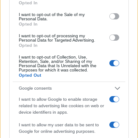
Opted In
use your data for below specified purposes in below Google
consent section.
I want to opt-out of the Sale of my
Personal Data.
Αν τα χάσατε
Opted In
I want to opt-out of processing my
Personal Data for Targeted Advertising.
Opted In
I want to opt-out of Collection, Use,
Retention, Sale, and/or Sharing of my
Personal Data that Is Unrelated with the
Purposes for which it was collected.
Opted Out
Google consents
Νέο βίντεο με τον
Μετέτρεψαν το
Μοτζτάμπα Χαμενεΐ ενώ
Σαρακήνικο της Μήλου
I want to allow Google to enable storage
φουντώνουν οι φήμες για
ελικοδρόμιο – «Πάρκα
το αν βρίσκεται στη ζωή
το ελικόπτερο τους γι
related to advertising like cookies on web or
κάνουν μπάνιο
device identifiers in apps.
I want to allow my user data to be sent to
Σχόλια
Google for online advertising purposes.