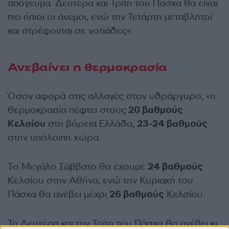
απόγευμα. Δευτέρα και Τρίτη του Πάσχα θα είναι
πιο ήπιοι οι άνεμοι, ενώ την Τετάρτη μεταβλητοί
και στρέφονται σε νοτιάδες».
Ανεβαίνει η θερμοκρασία
Όσον αφορά στις αλλαγές στον υδράργυρο, «η
θερμοκρασία πέφτει στους
20 βαθμούς
Κελσίου
στη βόρεια Ελλάδα,
23-24 βαθμούς
στην υπόλοιπη χώρα.
Το Μεγάλο Σάββατο θα έχουμε
24 βαθμούς
Κελσίου στην Αθήνα, ενώ την Κυριακή του
Πάσχα θα ανέβει μέχρι
26 βαθμούς
Κελσίου.
Τη Δευτέρα και την Τρίτη του Πάσχα θα ανέβει κι