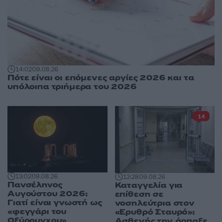
14:02
09.08.26
Πότε είναι οι επόμενες αργίες 2026 και τα
υπόλοιπα τριήμερα του 2026
14
13:02
09.08.26
12:28
09.08.26
Πανσέληνος
Καταγγελία για
Αυγούστου 2026:
επίθεση σε
Γιατί είναι γνωστή ως
νοσηλεύτρια στον
«φεγγάρι του
«Ερυθρό Σταυρό»:
Οξύρρυγχου»
Ασθενής την άρπαξε