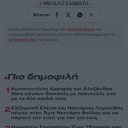
ΜΕΓΑΛΟ ΣΑΒΒΑΤΟ
Share:
Ακολουθήστε το Νewsit.gr στο
Google News
και
ενημερωθείτε πρώτοι για όλη την ειδησεογραφία και τα
τελευταία νέα
της ημέρας
Πιο δημοφιλή
1
Κωνσταντίνος Αργυρός και Αλεξάνδρα
Νίκα κάνουν διακοπές με πολυτελές γιοτ
με τα δύο παιδιά τους
2
Ελίζαμπεθ Ελέτσι και Νεκτάριος Λεμονίδης
πήγαν στον Άγιο Νεκτάριο Βούλας για να
πάρουν την ευχή για τον γιο τους
Ηφαίστειο Σαντορίνης: Ένας 15χρονος που