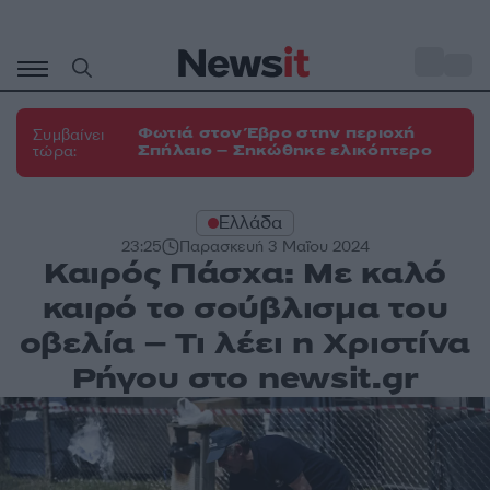
Μετάβαση
σε
o
33
περιεχόμενο
Φωτιά στον Έβρο στην περιοχή
Συμβαίνει
Σπήλαιο – Σηκώθηκε ελικόπτερο
τώρα:
Ελλάδα
23:25
Παρασκευή 3 Μαΐου 2024
Καιρός Πάσχα: Με καλό
καιρό το σούβλισμα του
οβελία – Τι λέει η Χριστίνα
Ρήγου στο newsit.gr