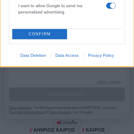
I want to allow Google to send me
personalized advertising.
Σχολίασε εδώ
CONFIRM
50 /50
Data Deletion
Data Access
Privacy Policy
2000 /2000
Υποβολή σχολίου
Όροι Χρήσης
. Το site προστατεύεται από reCAPTCHA, ισχύουν
Πολιτική Απορρήτου
&
Όροι Χρήσης
της Google.
Ελλάδα
ΑΙΘΡΙΟΣ ΚΑΙΡΟΣ
ΚΑΙΡΟΣ