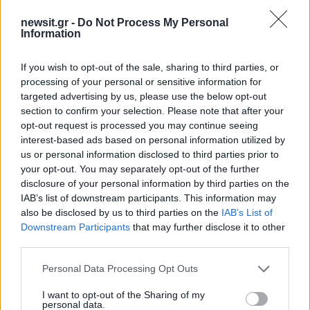
άλλο ο υδράργυρος, πιθανώς στα ανατολικά
newsit.gr -
Do Not Process My Personal
ηπειρωτικά να φτάσει ειδικά την Τρίτη
28-29
Information
Κελσίου
.
If you wish to opt-out of the sale, sharing to third parties, or
processing of your personal or sensitive information for
«Μπαίνουμε σε πιο καλοκαιρινούς ρυθμούς
targeted advertising by us, please use the below opt-out
θερμοκρασιακά στο ξεκίνημα της επόμενης
section to confirm your selection. Please note that after your
εβδομάδας», επισημαίνει η κ. Ρήγου.
opt-out request is processed you may continue seeing
interest-based ads based on personal information utilized by
ΔΙΑΦΗΜΙΣΗ
us or personal information disclosed to third parties prior to
your opt-out. You may separately opt-out of the further
disclosure of your personal information by third parties on the
IAB’s list of downstream participants. This information may
also be disclosed by us to third parties on the
IAB’s List of
Downstream Participants
that may further disclose it to other
third parties.
Please note that this website/app uses one or more Google
Personal Data Processing Opt Outs
services and may gather and store information including but
not limited to your visit or usage behaviour. You may click to
I want to opt-out of the Sharing of my
personal data.
grant or deny consent to Google and its third-party tags to