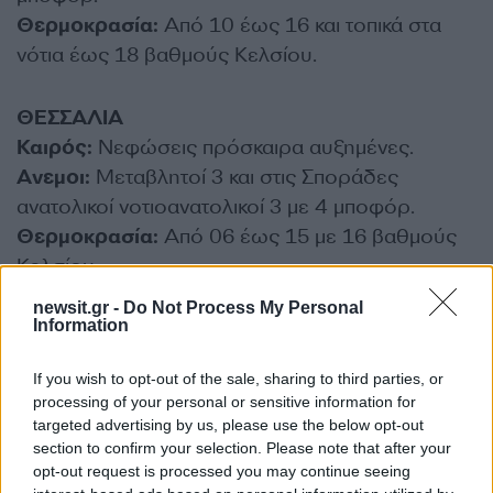
Θερμοκρασία:
Από 10 έως 16 και τοπικά στα
νότια έως 18 βαθμούς Κελσίου.
ΘΕΣΣΑΛΙΑ
Καιρός:
Νεφώσεις πρόσκαιρα αυξημένες.
Ανεμοι:
Μεταβλητοί 3 και στις Σποράδες
ανατολικοί νοτιοανατολικοί 3 με 4 μποφόρ.
Θερμοκρασία:
Από 06 έως 15 με 16 βαθμούς
Κελσίου.
ΔΙΑΦΗΜΙΣΗ
newsit.gr -
Do Not Process My Personal
Information
If you wish to opt-out of the sale, sharing to third parties, or
processing of your personal or sensitive information for
targeted advertising by us, please use the below opt-out
section to confirm your selection. Please note that after your
opt-out request is processed you may continue seeing