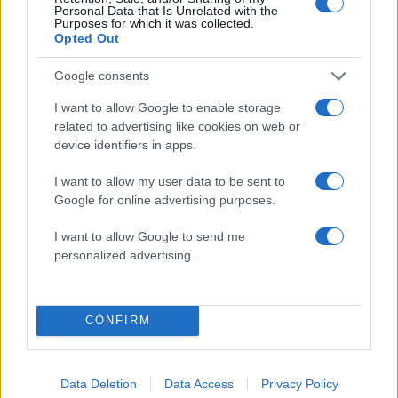
Personal Data that Is Unrelated with the
Purposes for which it was collected.
Opted Out
Σχόλια
Google consents
I want to allow Google to enable storage
related to advertising like cookies on web or
device identifiers in apps.
Σχολίασε εδώ
I want to allow my user data to be sent to
Google for online advertising purposes.
50 /50
I want to allow Google to send me
personalized advertising.
2000 /2000
CONFIRM
Υποβολή σχολίου
Data Deletion
Data Access
Privacy Policy
Όροι Χρήσης
. Το site προστατεύεται από reCAPTCHA, ισχύουν