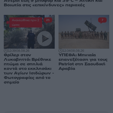
Άνεμοι έως 9 μποφόρ και 39°C – Αττική και
Βοιωτία στις «επικίνδυνες» περιοχές
Ανανεώθηκε πριν 2
21
7
ώρες
12:39
08.08.26
12:34
08.08.26
Θρίλερ στον
ΥΠΕΘΑ: Μηνιαία
Λυκαβηττό: Βρέθηκε
επανεξέταση για τους
πτώμα σε σπηλιά
Patriot στη Σαουδική
κοντά στο εκκλησάκι
Αραβία
των Αγίων Ισιδώρων -
Φωτογραφίες από το
σημείο