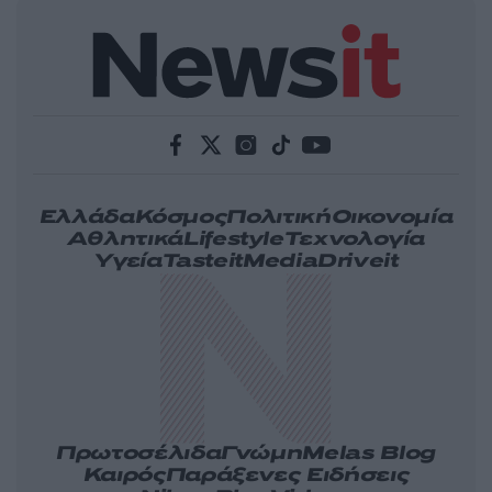
Ελλάδα
Κόσμος
Πολιτική
Οικονομία
Αθλητικά
Lifestyle
Τεχνολογία
Υγεία
Tasteit
Media
Driveit
Πρωτοσέλιδα
Γνώμη
Melas Blog
Καιρός
Παράξενες Ειδήσεις