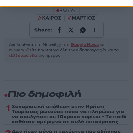
Πολιτική Απορρήτου
&
Όροι Χρήσης
της Google.
Ελλάδα
ΚΑΙΡΟΣ
ΜΑΡΤΙΟΣ
Share:
Ακολουθήστε το Νewsit.gr στο
Google News
και
ενημερωθείτε πρώτοι για όλη την ειδησεογραφία και τα
τελευταία νέα
της ημέρας
Πιο δημοφιλή
1
Σοκαριστική υπόθεση στην Κρήτη:
Τουρίστας ρωτούσε πόσο να πληρώσει για
να ασελγήσει σε 10χρονο κορίτσι - Το παιδί
καθόταν αμέριμνο σε αυλή επιχείρησης
Δεν ήταν μόνο η ταχύτητα που οδήγησε