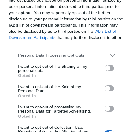
interest-based ads based on personal information utilized by
us or personal information disclosed to third parties prior to
your opt-out. You may separately opt-out of the further
disclosure of your personal information by third parties on the
IAB’s list of downstream participants. This information may
also be disclosed by us to third parties on the
IAB’s List of
Downstream Participants
that may further disclose it to other
Αν τα χάσατε
third parties.
Please note that this website/app uses one or more Google
Personal Data Processing Opt Outs
services and may gather and store information including but
not limited to your visit or usage behaviour. You may click to
I want to opt-out of the Sharing of my
personal data.
grant or deny consent to Google and its third-party tags to
Opted In
use your data for below specified purposes in below Google
consent section.
I want to opt-out of the Sale of my
Personal Data.
Opted In
Καιρός «hot – dry – windy»
Σε 57χρονη αγνοούμ
I want to opt-out of processing my
τις επόμενες 48 ώρες:
από την Κυψέλη ανήκε
Personal Data for Targeted Advertising.
Αυξημένος ο κίνδυνος
σορός που βρέθηκε σ
Opted In
φωτιάς, συναγερμός σε 6
Λυκαβηττό - Από πτώσ
περιφέρειες
θάνατός της
I want to opt-out of Collection, Use,
Retention, Sale, and/or Sharing of my