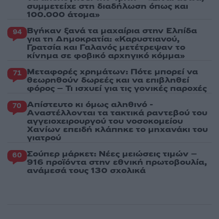
συμμετείχε στη διαδήλωση όπως και
100.000 άτομα»
Βγήκαν ξανά τα μαχαίρια στην Ελπίδα
94
για τη Δημοκρατία: «Καρυστιανού,
Γρατσία και Γαλανός μετέτρεψαν το
κίνημα σε φοβικό αρχηγικό κόμμα»
Μεταφορές χρημάτων: Πότε μπορεί να
71
θεωρηθούν δωρεές και να επιβληθεί
φόρος – Τι ισχυεί για τις γονικές παροχές
Απίστευτο κι όμως αληθινό -
70
Aναστέλλονται τα τακτικά ραντεβού του
αγγειοχειρουργού του νοσοκομείου
Χανίων επειδή κλάπηκε το μηχανάκι του
γιατρού
Σούπερ μάρκετ: Νέες μειώσεις τιμών –
60
916 προϊόντα στην εθνική πρωτοβουλία,
ανάμεσά τους 130 σχολικά