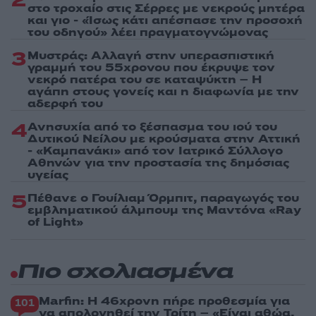
2
στο τροχαίο στις Σέρρες με νεκρούς μητέρα
και γιο - «Ίσως κάτι απέσπασε την προσοχή
του οδηγού» λέει πραγματογνώμονας
3
Μυστράς: Αλλαγή στην υπερασπιστική
γραμμή του 55χρονου που έκρυψε τον
νεκρό πατέρα του σε καταψύκτη – Η
αγάπη στους γονείς και η διαφωνία με την
αδερφή του
4
Ανησυχία από το ξέσπασμα του ιού του
Δυτικού Νείλου με κρούσματα στην Αττική
- «Καμπανάκι» από τον Ιατρικό Σύλλογο
Αθηνών για την προστασία της δημόσιας
υγείας
5
Πέθανε ο Γουίλιαμ Όρμπιτ, παραγωγός του
εμβληματικού άλμπουμ της Μαντόνα «Ray
of Light»
Πιο σχολιασμένα
Marfin: Η 46χρονη πήρε προθεσμία για
101
να απολογηθεί την Τρίτη – «Είναι αθώα,