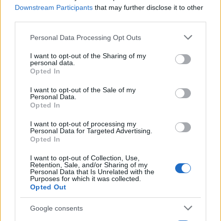
Downstream Participants
that may further disclose it to other
third parties.
Please note that this website/app uses one or more Google
Personal Data Processing Opt Outs
Θρίλερ στον Λυκαβηττό:
Συναγερμός για φωτιέ
services and may gather and store information including but
Βρέθηκε πτώμα σε σπηλιά
επόμενα 24ωρα: Άνε
not limited to your visit or usage behaviour. You may click to
I want to opt-out of the Sharing of my
κοντά στο εκκλησάκι των
έως 9 μποφόρ και 39°
personal data.
grant or deny consent to Google and its third-party tags to
Αγίων Ισιδώρων -
Αττική και Βοιωτία στ
Opted In
use your data for below specified purposes in below Google
Φωτογραφίες από το
«επικίνδυνες» περιοχ
consent section.
σημείο
I want to opt-out of the Sale of my
Personal Data.
Opted In
Σχόλια
I want to opt-out of processing my
Personal Data for Targeted Advertising.
Opted In
I want to opt-out of Collection, Use,
Retention, Sale, and/or Sharing of my
Personal Data that Is Unrelated with the
Σχολίασε εδώ
Purposes for which it was collected.
Opted Out
Google consents
50 /50