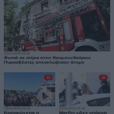
10:34
08.08.26
Φωτιά σε κτίριο στην Κουμουνδούρου:
Πυροσβέστες απεγκλώβισαν άτομο
12
30
09:34
08.08.26
09:25
08.08.26
Κορυφώνεται η
Marfin: «Δεν υπάρχει