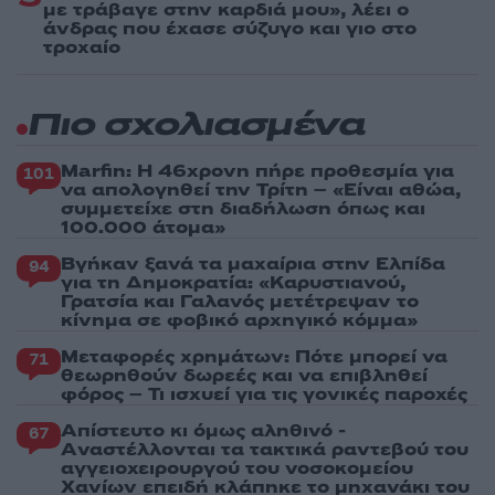
με τράβαγε στην καρδιά μου», λέει ο
άνδρας που έχασε σύζυγο και γιο στο
τροχαίο
Πιο σχολιασμένα
Marfin: Η 46χρονη πήρε προθεσμία για
101
να απολογηθεί την Τρίτη – «Είναι αθώα,
συμμετείχε στη διαδήλωση όπως και
100.000 άτομα»
Βγήκαν ξανά τα μαχαίρια στην Ελπίδα
94
για τη Δημοκρατία: «Καρυστιανού,
Γρατσία και Γαλανός μετέτρεψαν το
κίνημα σε φοβικό αρχηγικό κόμμα»
Μεταφορές χρημάτων: Πότε μπορεί να
71
θεωρηθούν δωρεές και να επιβληθεί
φόρος – Τι ισχυεί για τις γονικές παροχές
Απίστευτο κι όμως αληθινό -
67
Aναστέλλονται τα τακτικά ραντεβού του
αγγειοχειρουργού του νοσοκομείου
Χανίων επειδή κλάπηκε το μηχανάκι του