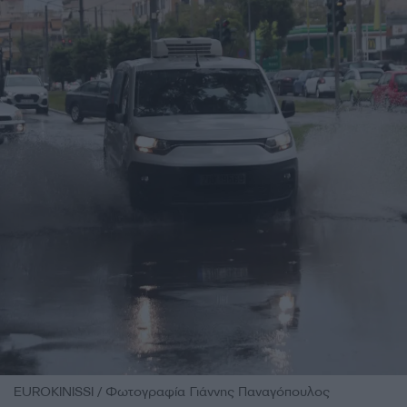
EUROKINISSI / Φωτογραφία Γιάννης Παναγόπουλος