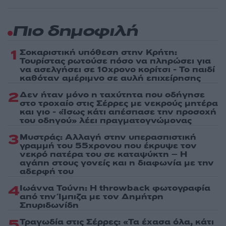
Πιο δημοφιλή
1
Σοκαριστική υπόθεση στην Κρήτη:
Τουρίστας ρωτούσε πόσο να πληρώσει για
να ασελγήσει σε 10χρονο κορίτσι - Το παιδί
καθόταν αμέριμνο σε αυλή επιχείρησης
2
Δεν ήταν μόνο η ταχύτητα που οδήγησε
στο τροχαίο στις Σέρρες με νεκρούς μητέρα
και γιο - «Ίσως κάτι απέσπασε την προσοχή
του οδηγού» λέει πραγματογνώμονας
3
Μυστράς: Αλλαγή στην υπερασπιστική
γραμμή του 55χρονου που έκρυψε τον
νεκρό πατέρα του σε καταψύκτη – Η
αγάπη στους γονείς και η διαφωνία με την
αδερφή του
4
Ιωάννα Τούνη: Η throwback φωτογραφία
από την Ίμπιζα με τον Δημήτρη
Σπυριδωνίδη
5
Τραγωδία στις Σέρρες: «Τα έχασα όλα, κάτι