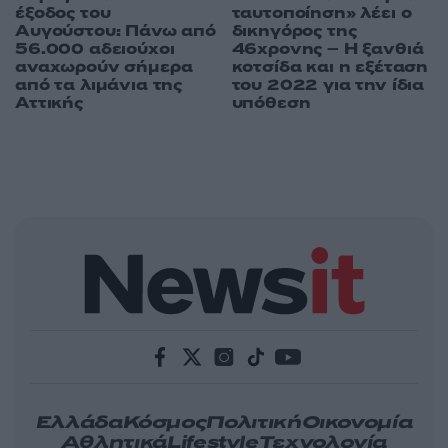
έξοδος του
ταυτοποίηση» λέει ο
Αυγούστου: Πάνω από
δικηγόρος της
56.000 αδειούχοι
46χρονης – Η ξανθιά
αναχωρούν σήμερα
κοτσίδα και η εξέταση
από τα λιμάνια της
του 2022 για την ίδια
Αττικής
υπόθεση
Ελλάδα
Κόσμος
Πολιτική
Οικονομία
Αθλητικά
Lifestyle
Τεχνολογία