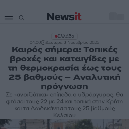
Μετάβαση
σε
o
34
περιεχόμενο
Ελλάδα
04:00
Δευτέρα 3 Νοεμβρίου 2025
Καιρός σήμερα: Τοπικές
βροχές και καταιγίδες με
τη θερμοκρασία έως τους
25 βαθμούς – Αναλυτική
πρόγνωση
Σε «ανοιξιάτικα» επίπεδα ο υδράργυρος, θα
φτάσει τους 22 με 24 και τοπικά στην Κρήτη
και τα Δωδεκάνησα τους 25 βαθμούς
Κελσίου