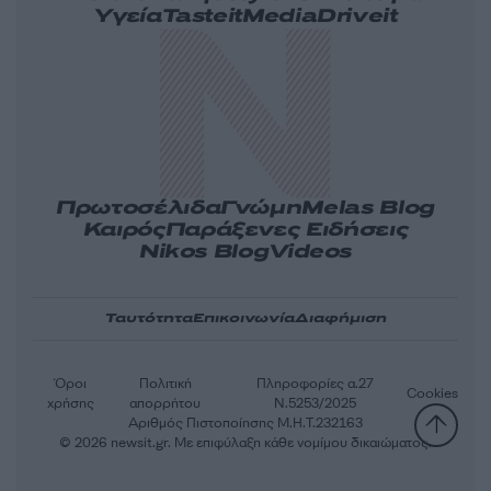
Υγεία
Tasteit
Media
Driveit
Πρωτοσέλιδα
Γνώμη
Melas Blog
Καιρός
Παράξενες Ειδήσεις
Nikos Blog
Videos
Ταυτότητα
Επικοινωνία
Διαφήμιση
Όροι
Πολιτική
Πληροφορίες α.27
Cookies
χρήσης
απορρήτου
Ν.5253/2025
Αριθμός Πιστοποίησης Μ.Η.Τ.232163
© 2026 newsit.gr. Με επιφύλαξη κάθε νομίμου δικαιώματος.