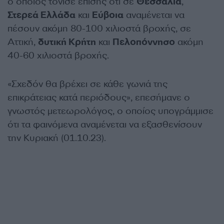
ο οποίος τόνισε επίσης ότι σε
Θεσσαλία
,
Στερεά Ελλάδα
και
Εύβοια
αναμένεται να
πέσουν ακόμη 80-100 χιλιοστά βροχής, σε
Αττική,
δυτική Κρήτη
και
Πελοπόννησο
ακόμη
40-60 χιλιοστά βροχής.
«Σχεδόν θα βρέχει σε κάθε γωνιά της
επικράτειας κατά περιόδους», επεσήμανε ο
γνωστός μετεωρολόγος, ο οποίος υπογράμμισε
ότι τα φαινόμενα αναμένεται να εξασθενίσουν
την Κυριακή (01.10.23).