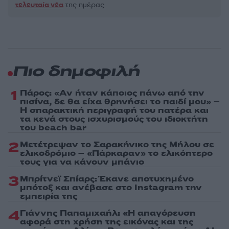
τελευταία νέα
της ημέρας
Πιο δημοφιλή
1
Πάρος: «Αν ήταν κάποιος πάνω από την
πισίνα, δε θα είχα θρηνήσει το παιδί μου» –
Η σπαρακτική περιγραφή του πατέρα και
τα κενά στους ισχυρισμούς του ιδιοκτήτη
του beach bar
2
Μετέτρεψαν το Σαρακήνικο της Μήλου σε
ελικοδρόμιο – «Πάρκαραν» το ελικόπτερο
τους για να κάνουν μπάνιο
3
Μπρίτνεϊ Σπίαρς: Έκανε αποτυχημένο
μπότοξ και ανέβασε στο Instagram την
εμπειρία της
4
Γιάννης Παπαμιχαήλ: «Η απαγόρευση
αφορά στη χρήση της εικόνας και της