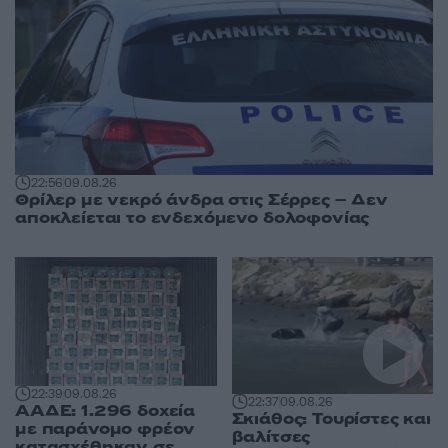
22:56
09.08.26
Θρίλερ με νεκρό άνδρα στις Σέρρες – Δεν
αποκλείεται το ενδεχόμενο δολοφονίας
22:39
09.08.26
22:37
09.08.26
ΑΑΔΕ: 1.296 δοχεία
Σκιάθος: Τουρίστες και
με παράνομο φρέον
βαλίτσες
κατασχέθηκαν σε