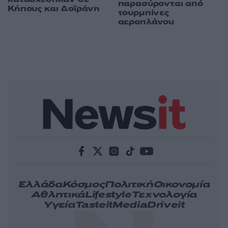
παρασύρονται από
Κήπους και Δοϊράνη
τουρμπίνες
αεροπλάνου
Ελλάδα
Κόσμος
Πολιτική
Οικονομία
Αθλητικά
Lifestyle
Τεχνολογία
Υγεία
Tasteit
Media
Driveit