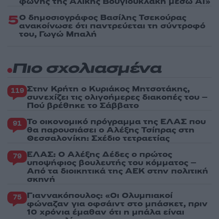
φωνής της Αλίκης Βουγιουκλάκη μέσω AI»
5
Ο δημοσιογράφος Βασίλης Τσεκούρας
ανακοίνωσε ότι παντρεύεται τη σύντροφό
του, Γωγώ Μπαλή
Πιο σχολιασμένα
Στην Κρήτη ο Κυριάκος Μητσοτάκης,
119
συνεχίζει τις ολιγοήμερες διακοπές του –
Πού βρέθηκε το Σάββατο
Το οικονομικό πρόγραμμα της ΕΛΑΣ που
91
θα παρουσιάσει ο Αλέξης Τσίπρας στη
Θεσσαλονίκη: Σχέδιο τετραετίας
ΕΛΑΣ: Ο Αλέξης Δέδες ο πρώτος
79
υποψήφιος βουλευτής του κόμματος –
Από τα διοικητικά της ΑΕΚ στην πολιτική
σκηνή
Γιαννακόπουλος: «Οι Ολυμπιακοί
75
φώναζαν για οφσάιντ στο μπάσκετ, πριν
10 χρόνια έμαθαν ότι η μπάλα είναι