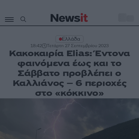
Μετάβαση
σε
o
27
περιεχόμενο
Ελλάδα
18:42
Τετάρτη 27 Σεπτεμβρίου 2023
Κακοκαιρία Elias: Έντονα
φαινόμενα έως και το
Σάββατο προβλέπει ο
Καλλιάνος – 6 περιοχές
στο «κόκκινο»