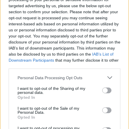
ΔΙΑΦΗΜΙΣΗ
targeted advertising by us, please use the below opt-out
section to confirm your selection. Please note that after your
opt-out request is processed you may continue seeing
interest-based ads based on personal information utilized by
us or personal information disclosed to third parties prior to
your opt-out. You may separately opt-out of the further
disclosure of your personal information by third parties on the
IAB’s list of downstream participants. This information may
also be disclosed by us to third parties on the
IAB’s List of
Downstream Participants
that may further disclose it to other
third parties.
Please note that this website/app uses one or more Google
Personal Data Processing Opt Outs
services and may gather and store information including but
not limited to your visit or usage behaviour. You may click to
I want to opt-out of the Sharing of my
Αν τα χάσατε
personal data.
grant or deny consent to Google and its third-party tags to
Opted In
use your data for below specified purposes in below Google
consent section.
I want to opt-out of the Sale of my
Personal Data.
Opted In
I want to opt-out of processing my