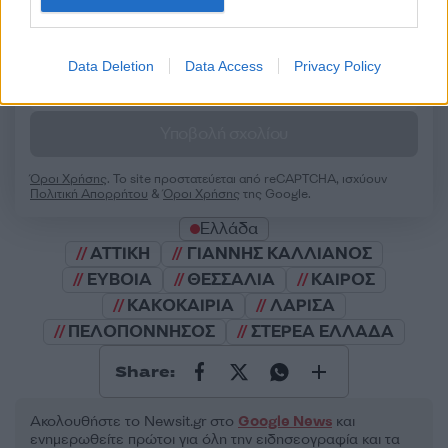
Data Deletion
Data Access
Privacy Policy
2000 /2000
Υποβολή σχολίου
Όροι Χρήσης
. Το site προστατεύεται από reCAPTCHA, ισχύουν
Πολιτική Απορρήτου
&
Όροι Χρήσης
της Google.
Ελλάδα
ΑΤΤΙΚΗ
ΓΙΑΝΝΗΣ ΚΑΛΛΙΑΝΟΣ
ΕΥΒΟΙΑ
ΘΕΣΣΑΛΙΑ
ΚΑΙΡΟΣ
ΚΑΚΟΚΑΙΡΙΑ
ΛΑΡΙΣΑ
ΠΕΛΟΠΟΝΝΗΣΟΣ
ΣΤΕΡΕΑ ΕΛΛΑΔΑ
Share:
Ακολουθήστε το Νewsit.gr στο
Google News
και
ενημερωθείτε πρώτοι για όλη την ειδησεογραφία και τα