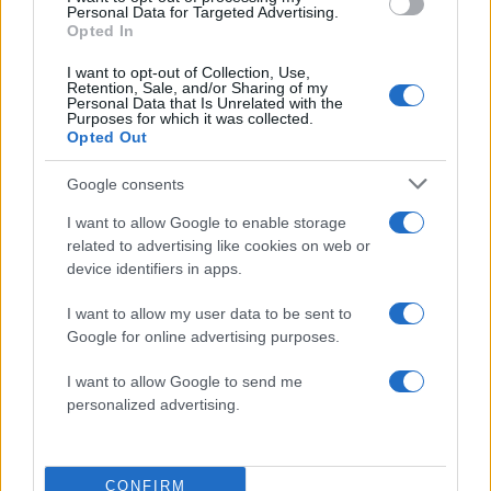
Personal Data for Targeted Advertising.
Opted In
I want to opt-out of Collection, Use,
Retention, Sale, and/or Sharing of my
Φωτιά στον Κουβαρά
Η Μαρία Καρυστιαν
Personal Data that Is Unrelated with the
Αττικής – Μήνυμα του 112
απαντά για τις μαζικ
Purposes for which it was collected.
Opted Out
για εκκένωση του Αγίου
αποχωρήσεις: Είχαμ
Στυλιανού προς Καλύβια
αντιληφθεί το παρακίν
ο Θανάσης Αυγερινός 
Google consents
προσέγγισε
I want to allow Google to enable storage
related to advertising like cookies on web or
Σχόλια
device identifiers in apps.
I want to allow my user data to be sent to
Google for online advertising purposes.
I want to allow Google to send me
Σχολίασε εδώ
personalized advertising.
50 /50
CONFIRM