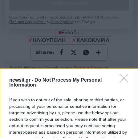
Υποβολή σχολίου
Όροι Χρήσης
. Το site προστατεύεται από reCAPTCHA, ισχύουν
Πολιτική Απορρήτου
&
Όροι Χρήσης
της Google.
Ελλάδα
ΗΛΙΟΥΠΟΛΗ
ΚΑΚΟΚΑΙΡΙΑ
Share:
Ακολουθήστε το Νewsit.gr στο
Google News
και
ενημερωθείτε πρώτοι για όλη την ειδησεογραφία και τα
τελευταία νέα
της ημέρας
newsit.gr -
Do Not Process My Personal
Information
If you wish to opt-out of the sale, sharing to third parties, or
processing of your personal or sensitive information for
targeted advertising by us, please use the below opt-out
Πιο δημοφιλή
section to confirm your selection. Please note that after your
opt-out request is processed you may continue seeing
1
Αριστοτέλης Δαμίγος: Στο Αποτεφρωτήριο
interest-based ads based on personal information utilized by
Ριτσώνας το «ύστατο χαίρε» στον Έλληνα