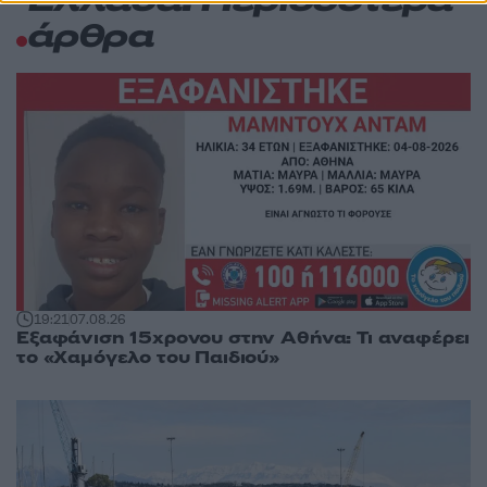
Ελλάδα: Περισσότερα
άρθρα
19:21
07.08.26
Εξαφάνιση 15χρονου στην Αθήνα: Τι αναφέρει
το «Χαμόγελο του Παιδιού»