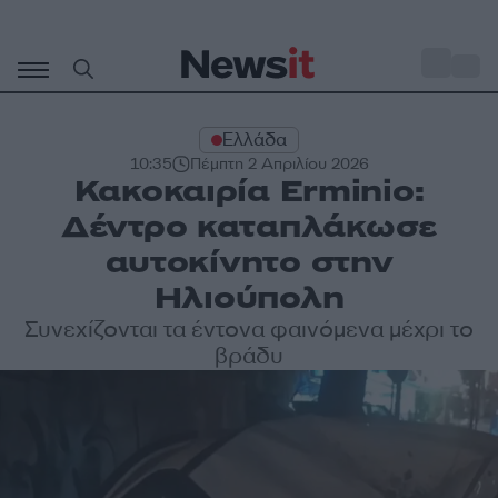
Μετάβαση
σε
o
34
περιεχόμενο
Ελλάδα
10:35
Πέμπτη 2 Απριλίου 2026
Κακοκαιρία Erminio:
Δέντρο καταπλάκωσε
αυτοκίνητο στην
Ηλιούπολη
Συνεχίζονται τα έντονα φαινόμενα μέχρι το
βράδυ