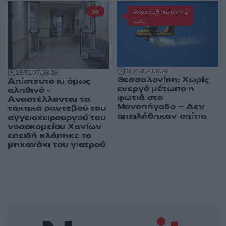
Ανανεώθηκε πριν 2
36
ώρες
16:46
07.08.26
16:52
07.08.26
Θεσσαλονίκη: Χωρίς
Απίστευτο κι όμως
ενεργό μέτωπο η
αληθινό -
φωτιά στο
Aναστέλλονται τα
Μονοπήγαδο – Δεν
τακτικά ραντεβού του
απειλήθηκαν σπίτια
αγγειοχειρουργού του
νοσοκομείου Χανίων
επειδή κλάπηκε το
μηχανάκι του γιατρού