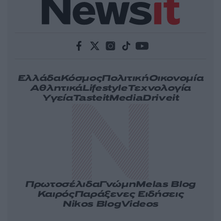
Ελλάδα
Κόσμος
Πολιτική
Οικονομία
Αθλητικά
Lifestyle
Τεχνολογία
Υγεία
Tasteit
Media
Driveit
Πρωτοσέλιδα
Γνώμη
Melas Blog
Καιρός
Παράξενες Ειδήσεις
Nikos Blog
Videos