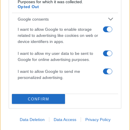
Purposes for which it was collected.
«Ελπίδα για τη Δημοκρατία»
Opted Out
Canadair 515: Οι πρώτες εικόνες από την
130
κατασκευή του αεροσκάφους που θα
Google consents
επιχειρεί και τη νύχτα στα μέτωπα της
φωτιάς
I want to allow Google to enable storage
related to advertising like cookies on web or
Marfin: Η 46χρονη πήρε προθεσμία για
93
device identifiers in apps.
να απολογηθεί την Τρίτη – «Είναι αθώα,
συμμετείχε στη διαδήλωση όπως και
100.000 άτομα»
I want to allow my user data to be sent to
Google for online advertising purposes.
Μεταφορές χρημάτων: Πότε μπορεί να
70
θεωρηθούν δωρεές και να επιβληθεί
I want to allow Google to send me
φόρος – Τι ισχυεί για τις γονικές παροχές
personalized advertising.
Το πολωμένο μελτέμι που τροφοδότησε
59
τις φωτιές σε Αττική και Βοιωτία: «Από τα
ισχυρότερα επεισόδια των τελευταίων 50
χρόνων»
CONFIRM
Data Deletion
Data Access
Privacy Policy