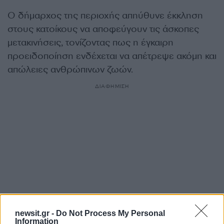
Ο δήμαρχος της περιοχής απηύθυνε έκκληση
στους κατοίκους να αποφεύγουν τις άσκοπες
μετακινήσεις, τονίζοντας πως η έγκαιρη
προειδοποίηση ενδέχεται να απέτρεψε ακόμη και
απώλειες ανθρώπινων ζωών.
ΔΙΑΦΗΜΙΣΗ
newsit.gr -
Do Not Process My Personal
Information