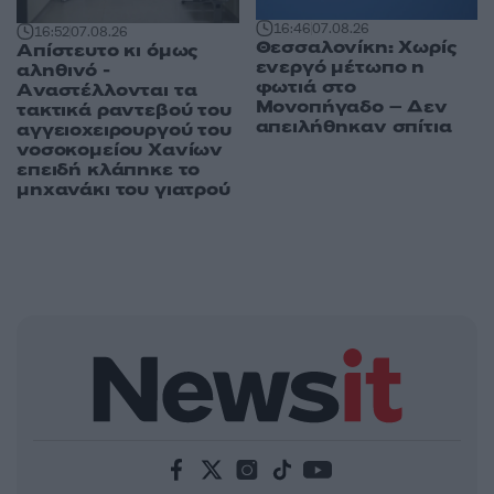
16:46
07.08.26
16:52
07.08.26
Θεσσαλονίκη: Χωρίς
Απίστευτο κι όμως
ενεργό μέτωπο η
αληθινό -
φωτιά στο
Aναστέλλονται τα
Μονοπήγαδο – Δεν
τακτικά ραντεβού του
απειλήθηκαν σπίτια
αγγειοχειρουργού του
νοσοκομείου Χανίων
επειδή κλάπηκε το
μηχανάκι του γιατρού