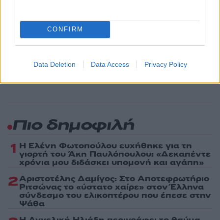
Share:
CONFIRM
Ακολουθήστε το Νewsit.gr στο
Google News
και
ενημερωθείτε πρώτοι για όλη την ειδησεογραφία και τα
τελευταία νέα
της ημέρας
Data Deletion
Data Access
Privacy Policy
Πιο δημοφιλή
1
Η Ελένη Φωτοπούλου ευχήθηκε για τη
γιορτή του Άκη Παυλόπουλου: «Δεκαπέντε
χρόνια μου διδάσκει υπομονή και αγάπη»
2
Αριστοτέλης Δαμίγος: Στο Αποτεφρωτήριο
Ριτσώνας το «ύστατο χαίρε» στον Έλληνα
σύνδεσμο του ελικοπτέρου που έπεσε στην
Ψάθα
Η Αγγελική Ηλιάδη περιγράφει το θαύμα