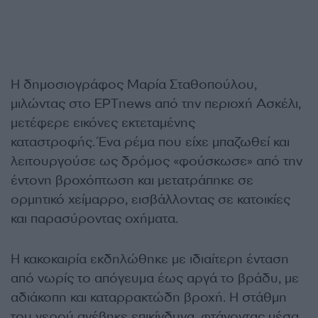
Η δημοσιογράφος Μαρία Σταθοπούλου,
μιλώντας στο ΕΡΤnews από την περιοχή Ασκέλι,
μετέφερε εικόνες εκτεταμένης
καταστροφής. Ένα ρέμα που είχε μπαζωθεί και
λειτουργούσε ως δρόμος «φούσκωσε» από την
έντονη βροχόπτωση και μετατράπηκε σε
ορμητικό χείμαρρο, εισβάλλοντας σε κατοικίες
και παρασύροντας οχήματα.
Η κακοκαιρία εκδηλώθηκε με ιδιαίτερη ένταση
από νωρίς το απόγευμα έως αργά το βράδυ, με
αδιάκοπη και καταρρακτώδη βροχή. Η στάθμη
του νερού ανέβηκε επικίνδυνα, φτάνοντας μέσα