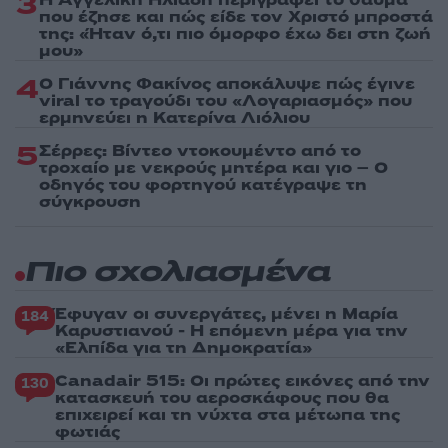
3
που έζησε και πώς είδε τον Χριστό μπροστά
της: «Ήταν ό,τι πιο όμορφο έχω δει στη ζωή
μου»
4
Ο Γιάννης Φακίνος αποκάλυψε πώς έγινε
viral το τραγούδι του «Λογαριασμός» που
ερμηνεύει η Κατερίνα Λιόλιου
5
Σέρρες: Βίντεο ντοκουμέντο από το
τροχαίο με νεκρούς μητέρα και γιο – Ο
οδηγός του φορτηγού κατέγραψε τη
σύγκρουση
Πιο σχολιασμένα
Έφυγαν οι συνεργάτες, μένει η Μαρία
184
Καρυστιανού - Η επόμενη μέρα για την
«Ελπίδα για τη Δημοκρατία»
Canadair 515: Οι πρώτες εικόνες από την
130
κατασκευή του αεροσκάφους που θα
επιχειρεί και τη νύχτα στα μέτωπα της
φωτιάς