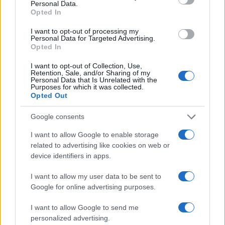
Personal Data.
Opted In
I want to opt-out of processing my
Personal Data for Targeted Advertising.
Opted In
Σχολίασε εδώ
I want to opt-out of Collection, Use,
Retention, Sale, and/or Sharing of my
Personal Data that Is Unrelated with the
50 /50
Purposes for which it was collected.
Opted Out
Google consents
I want to allow Google to enable storage
2000 /2000
related to advertising like cookies on web or
device identifiers in apps.
Υποβολή σχολίου
I want to allow my user data to be sent to
Google for online advertising purposes.
Όροι Χρήσης
. Το site προστατεύεται από reCAPTCHA, ισχύουν
Πολιτική Απορρήτου
&
Όροι Χρήσης
της Google.
I want to allow Google to send me
Ελλάδα
personalized advertising.
ΚΑΚΟΚΑΙΡΙΑ
ΠΟΡΟΣ