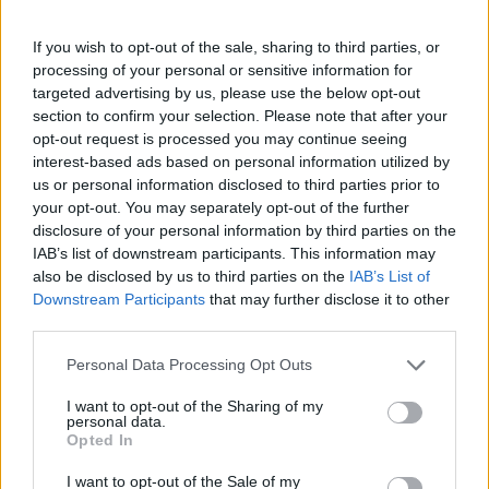
Αν τα χάσατε
If you wish to opt-out of the sale, sharing to third parties, or
processing of your personal or sensitive information for
targeted advertising by us, please use the below opt-out
section to confirm your selection. Please note that after your
opt-out request is processed you may continue seeing
interest-based ads based on personal information utilized by
us or personal information disclosed to third parties prior to
your opt-out. You may separately opt-out of the further
disclosure of your personal information by third parties on the
IAB’s list of downstream participants. This information may
Δεν ήταν μόνο η ταχύτητα
Μυστράς: Αλλαγή στ
also be disclosed by us to third parties on the
IAB’s List of
που οδήγησε στο τροχαίο
υπερασπιστική γραμμή
Downstream Participants
that may further disclose it to other
στις Σέρρες με νεκρούς
55χρονου που έκρυψε
third parties.
μητέρα και γιο - «Ίσως κάτι
νεκρό πατέρα του σ
απέσπασε την προσοχή
καταψύκτη – Η αγά
Please note that this website/app uses one or more Google
Personal Data Processing Opt Outs
του οδηγού» λέει
στους γονείς και η
services and may gather and store information including but
πραγματογνώμονας
διαφωνία με την αδε
not limited to your visit or usage behaviour. You may click to
I want to opt-out of the Sharing of my
του
personal data.
grant or deny consent to Google and its third-party tags to
Opted In
use your data for below specified purposes in below Google
Σχόλια
consent section.
I want to opt-out of the Sale of my