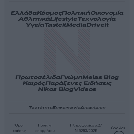
Ελλάδα
Κόσμος
Πολιτική
Οικονομία
Αθλητικά
Lifestyle
Τεχνολογία
Υγεία
Tasteit
Media
Driveit
Πρωτοσέλιδα
Γνώμη
Melas Blog
Καιρός
Παράξενες Ειδήσεις
Nikos Blog
Videos
Ταυτότητα
Επικοινωνία
Διαφήμιση
Όροι
Πολιτική
Πληροφορίες α.27
Cookies
χρήσης
απορρήτου
Ν.5253/2025