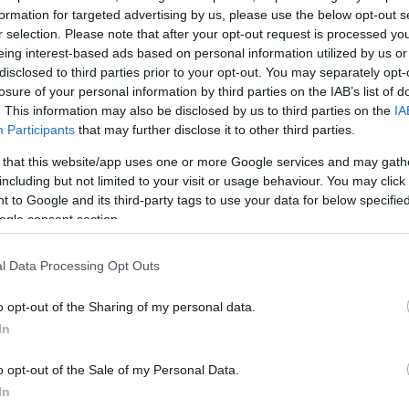
formation for targeted advertising by us, please use the below opt-out s
r selection. Please note that after your opt-out request is processed y
 Πελοπόννησο
, την
ανατολική Στερεά
, την
Εύβοια
, τη
eing interest-based ads based on personal information utilized by us or
ποράδες
από τις
προμεσημβρινές ώρες μέχρι αργά
disclosed to third parties prior to your opt-out. You may separately opt-
losure of your personal information by third parties on the IAB’s list of
. This information may also be disclosed by us to third parties on the
IA
Participants
that may further disclose it to other third parties.
ΔΙΑΦΗΜΙΣΗ
 that this website/app uses one or more Google services and may gath
including but not limited to your visit or usage behaviour. You may click 
 to Google and its third-party tags to use your data for below specifi
ogle consent section.
l Data Processing Opt Outs
o opt-out of the Sharing of my personal data.
In
o opt-out of the Sale of my Personal Data.
In