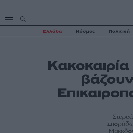
Μετάβαση
σε
περιεχόμενο
Ελλάδα
Κόσμος
Πολιτική
Κακοκαιρία 
βάζουν
Επικαιροπο
Στερεά
Σποράδων
Μακεδονί