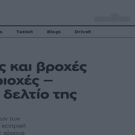
o
Αθήνα
33
C
a
Tasteit
Blogs
Driveit
ς και βροχές
ιοχές –
 δελτίο της
νων των
 κεντρική
ε κόκκινο