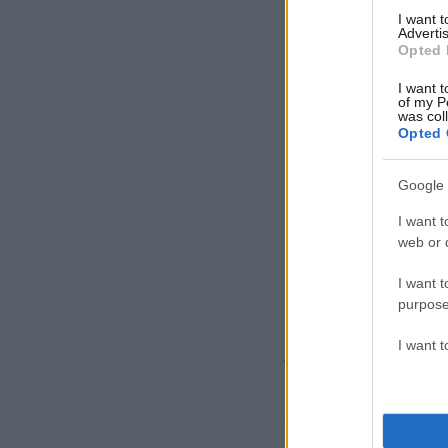
I want 
Advertis
Opted 
I want t
of my P
was col
Opted 
Google 
I want t
web or d
I want t
purpose
I want 
γ. Στην
Αττική
από ν
δ. Στις
Κυκλάδες
(
(από νήσο Χίο και 