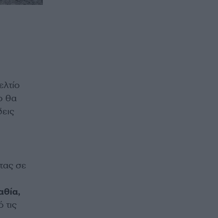
ελτίο
o θα
δεις
τας σε
αθία,
 τις