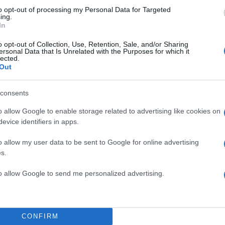
to opt-out of processing my Personal Data for Targeted
ing.
In
o opt-out of Collection, Use, Retention, Sale, and/or Sharing
ersonal Data that Is Unrelated with the Purposes for which it
lected.
Out
consents
o allow Google to enable storage related to advertising like cookies on
evice identifiers in apps.
o allow my user data to be sent to Google for online advertising
s.
to allow Google to send me personalized advertising.
ωρίς το απόγευμα μέχρι αργά τη
νύχτα
.
κυρίως στα βόρεια) και τα
νησιά του Ανατολικού Αιγ
CONFIRM
νοτιότερα) από το απόγευμα μέχρι αργά τη
νύχτα
.