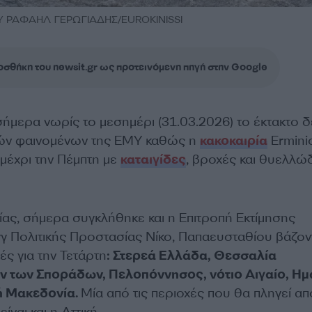
 ΡΑΦΑΗΛ ΓΕΡΩΓΙΑΔΗΣ/EUROKINISSI
σθήκη του newsit.gr ως προτεινόμενη πηγή στην Google
ήμερα νωρίς το μεσημέρι (31.03.2026) το έκτακτο δ
κών φαινομένων της ΕΜΥ καθώς η
κακοκαιρία
Ermini
μέχρι την Πέμπτη με
καταιγίδες
, βροχές και θυελλώ
ίας, σήμερα συγκλήθηκε και η Επιτροπή Εκτίμησης
γγ Πολιτικής Προστασίας Νίκο, Παπαευσταθίου βάζον
ές για την Τετάρτη
: Στερεά Ελλάδα, Θεσσαλία
 των Σποράδων, Πελοπόννησος, νότιο Αιγαίο, Ημ
κή Μακεδονία.
Μία από τις περιοχές που θα πληγεί από
ίναι και η Αττική.