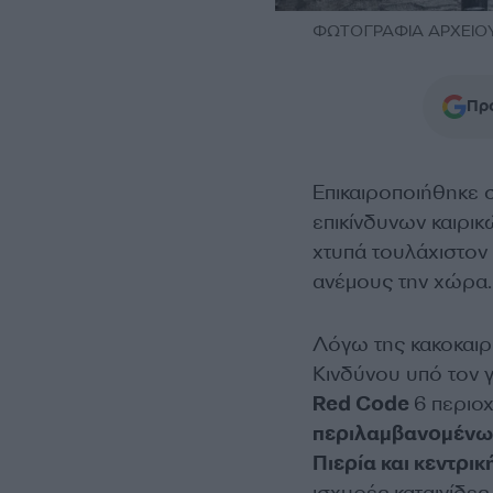
ΦΩΤΟΓΡΑΦΙΑ ΑΡΧΕΙΟΥ
Προ
Επικαιροποιήθηκε σ
επικίνδυνων καιρι
χτυπά τουλάχιστον 
ανέμους την χώρα.
Λόγω της κακοκαιρ
Κινδύνου υπό τον 
Red Code
6 περιοχ
περιλαμβανομένων
Πιερία και κεντρι
ισχυρές καταιγίδες ε