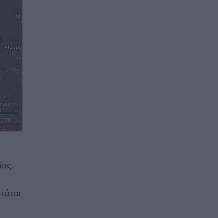
ας.
στάται