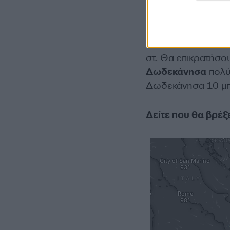
ε. Στα
Δωδεκάνησ
στ. Θα επικρατήσο
Δωδεκάνησα
πολύ
Δωδεκάνησα 10 μ
Δείτε που θα βρέξ