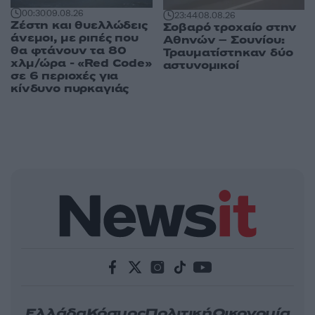
00:30
09.08.26
23:44
08.08.26
Ζέστη και θυελλώδεις
Σοβαρό τροχαίο στην
άνεμοι, με ριπές που
Αθηνών – Σουνίου:
θα φτάνουν τα 80
Τραυματίστηκαν δύο
χλμ/ώρα - «Red Code»
αστυνομικοί
σε 6 περιοχές για
κίνδυνο πυρκαγιάς
Ελλάδα
Κόσμος
Πολιτική
Οικονομία