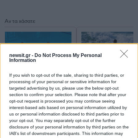
Αν τα χάσατε
newsit.gr -
Do Not Process My Personal
Information
If you wish to opt-out of the sale, sharing to third parties, or
processing of your personal or sensitive information for
Κλειστό μέχρι νεοτέρας το
Εκρηκτικό κοκτέιλ μ
targeted advertising by us, please use the below opt-out
beach bar στην Πάρο όπου
40άρια και 8 μποφόρ -
section to confirm your selection. Please note that after your
πνίγηκε ο 4χρονος –
συναγερμό η χώρα γ
opt-out request is processed you may continue seeing
Απολογείται ο ιδιοκτήτης
φωτιές, ενισχύονται 
interest-based ads based on personal information utilized by
που είχε δηλωθεί ως
άνεμοι τις επόμενες ημ
us or personal information disclosed to third parties prior to
ναυαγοσώστης
your opt-out. You may separately opt-out of the further
disclosure of your personal information by third parties on the
IAB’s list of downstream participants. This information may