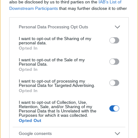
Σχόλια
also be disclosed by us to third parties on the
IAB’s List of
Downstream Participants
that may further disclose it to other
third parties.
Please note that this website/app uses one or more Google
Personal Data Processing Opt Outs
services and may gather and store information including but
Σχολίασε εδώ
not limited to your visit or usage behaviour. You may click to
I want to opt-out of the Sharing of my
personal data.
grant or deny consent to Google and its third-party tags to
Opted In
use your data for below specified purposes in below Google
50 /50
consent section.
I want to opt-out of the Sale of my
Personal Data.
Opted In
I want to opt-out of processing my
Personal Data for Targeted Advertising.
2000 /2000
Opted In
Υποβολή σχολίου
I want to opt-out of Collection, Use,
Retention, Sale, and/or Sharing of my
Personal Data that Is Unrelated with the
Όροι Χρήσης
. Το site προστατεύεται από reCAPTCHA, ισχύουν
Purposes for which it was collected.
Πολιτική Απορρήτου
&
Όροι Χρήσης
της Google.
Opted Out
Ελλάδα
Google consents
ΑΣΑΝΣΕΡ
ΝΟΣΟΚΟΜΕΙΟ