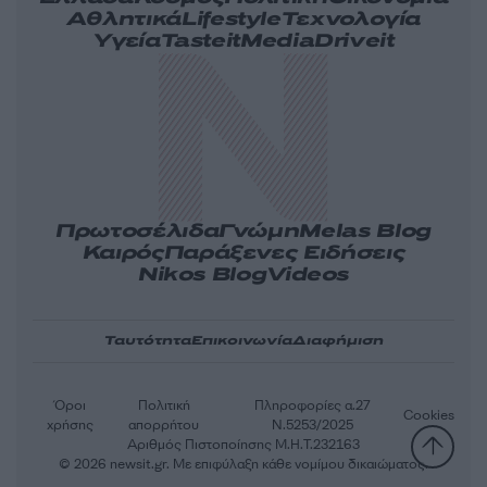
Αθλητικά
Lifestyle
Τεχνολογία
Υγεία
Tasteit
Media
Driveit
Πρωτοσέλιδα
Γνώμη
Melas Blog
Καιρός
Παράξενες Ειδήσεις
Nikos Blog
Videos
Ταυτότητα
Επικοινωνία
Διαφήμιση
Όροι
Πολιτική
Πληροφορίες α.27
Cookies
χρήσης
απορρήτου
Ν.5253/2025
Αριθμός Πιστοποίησης Μ.Η.Τ.232163
© 2026 newsit.gr. Με επιφύλαξη κάθε νομίμου δικαιώματος.