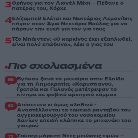
3
Θρήνος για τον Λιονέλ Μέσι – Πέθανε ο
πατέρας του, Χόρχε
4
Ελίζαμπεθ Ελέτσι και Νεκτάριος Λεμονίδης
πήγαν στον Άγιο Νεκτάριο Βούλας για να
πάρουν την ευχή για τον γιο τους
5
Τζο Μπάιντεν: «Ο καρκίνος έχει εξαπλωθεί,
είναι πολύ επώδυνο», λέει ο γιος του
Πιο σχολιασμένα
Βγήκαν ξανά τα μαχαίρια στην Ελπίδα
96
για τη Δημοκρατία: «Καρυστιανού,
Γρατσία και Γαλανός μετέτρεψαν το
κίνημα σε φοβικό αρχηγικό κόμμα»
Απίστευτο κι όμως αληθινό -
83
Aναστέλλονται τα τακτικά ραντεβού του
αγγειοχειρουργού του νοσοκομείου
Χανίων επειδή κλάπηκε το μηχανάκι του
γιατρού
Σούπερ μάρκετ: Νέες μειώσεις τιμών –
72