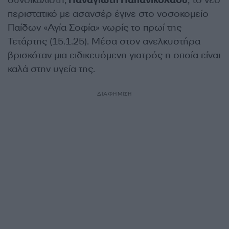
συνδικαλιστή,
Παναγιώτη Παπανικολάου
, το νέο
περιστατικό με ασανσέρ έγινε στο νοσοκομείο
Παίδων «Αγία Σοφία» νωρίς το πρωί της
Τετάρτης (15.1.25). Μέσα στον ανελκυστήρα
βρισκόταν μια ειδικευόμενη γιατρός η οποία είναι
καλά στην υγεία της.
ΔΙΑΦΗΜΙΣΗ