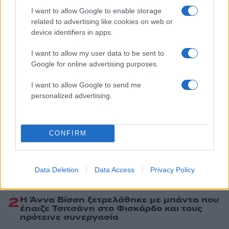
I want to allow Google to enable storage
ΝΟΣΟΚΟΜΕΙΟ ΠΑΙΔΩΝ ΑΓΙΑ ΣΟΦΙΑ
related to advertising like cookies on web or
Share:
device identifiers in apps.
I want to allow my user data to be sent to
Ακολουθήστε το Νewsit.gr στο
Google News
και
Google for online advertising purposes.
ενημερωθείτε πρώτοι για όλη την ειδησεογραφία και τα
τελευταία νέα
της ημέρας
I want to allow Google to send me
personalized advertising.
CONFIRM
Πιο δημοφιλή
1
Κωνσταντίνος Αργυρός και Αλεξάνδρα
Data Deletion
Data Access
Privacy Policy
Νίκα κάνουν διακοπές με πολυτελές γιοτ
με τα δύο παιδιά τους
2
Η Άννα Βίσση ξετρελάθηκε με μπάντα που
έπαιζε Τσιτσάνη στο Φισκάρδο και τους
πρότεινε συνεργασία