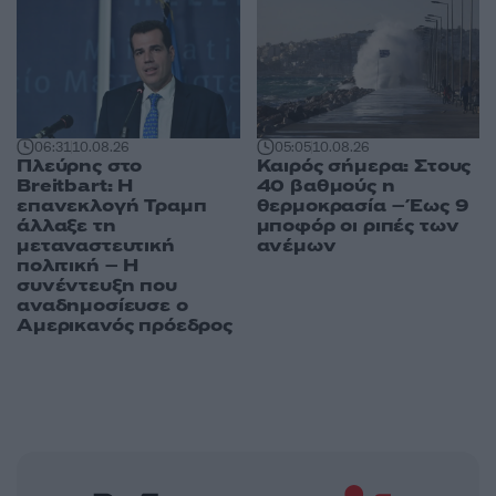
06:31
10.08.26
05:05
10.08.26
Πλεύρης στο
Καιρός σήμερα: Στους
Breitbart: Η
40 βαθμούς η
επανεκλογή Τραμπ
θερμοκρασία – Έως 9
άλλαξε τη
μποφόρ οι ριπές των
μεταναστευτική
ανέμων
πολιτική – Η
συνέντευξη που
αναδημοσίευσε ο
Αμερικανός πρόεδρος