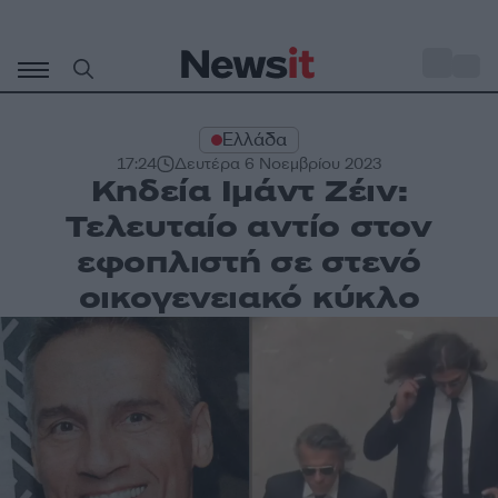
Μετάβαση
σε
o
29
περιεχόμενο
Ελλάδα
17:24
Δευτέρα 6 Νοεμβρίου 2023
Κηδεία Ιμάντ Ζέιν:
Τελευταίο αντίο στον
εφοπλιστή σε στενό
οικογενειακό κύκλο