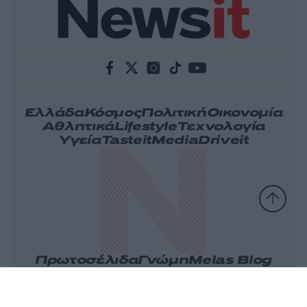
Ελλάδα
Κόσμος
Πολιτική
Οικονομία
Αθλητικά
Lifestyle
Τεχνολογία
Υγεία
Tasteit
Media
Driveit
Πρωτοσέλιδα
Γνώμη
Melas Blog
Καιρός
Παράξενες Ειδήσεις
Nikos Blog
Videos