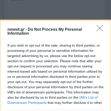
2000 /2000
Υποβολή σχολίου
newsit.gr -
Do Not Process My Personal
Information
Όροι Χρήσης
. Το site προστατεύεται από reCAPTCHA, ισχύουν
Πολιτική Απορρήτου
&
Όροι Χρήσης
της Google.
If you wish to opt-out of the sale, sharing to third parties, or
processing of your personal or sensitive information for
Ελλάδα
targeted advertising by us, please use the below opt-out
ΕΦΟΠΛΙΣΤΗΣ
ΚΗΔΕΙΑ
section to confirm your selection. Please note that after your
opt-out request is processed you may continue seeing
Share:
interest-based ads based on personal information utilized by
us or personal information disclosed to third parties prior to
Ακολουθήστε το Νewsit.gr στο
Google News
και
your opt-out. You may separately opt-out of the further
ενημερωθείτε πρώτοι για όλη την ειδησεογραφία και τα
disclosure of your personal information by third parties on the
τελευταία νέα
της ημέρας
IAB’s list of downstream participants. This information may
also be disclosed by us to third parties on the
IAB’s List of
Downstream Participants
that may further disclose it to other
third parties.