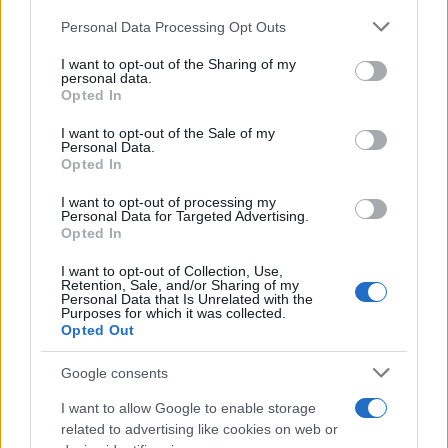
Please note that this website/app uses one or more Google
Personal Data Processing Opt Outs
Πιο δημοφιλή
services and may gather and store information including but
not limited to your visit or usage behaviour. You may click to
I want to opt-out of the Sharing of my
personal data.
1
grant or deny consent to Google and its third-party tags to
Πάρος: «Αν ήταν κάποιος πάνω από την
Opted In
πισίνα, δε θα είχα θρηνήσει το παιδί μου» –
use your data for below specified purposes in below Google
Η σπαρακτική περιγραφή του πατέρα και
consent section.
I want to opt-out of the Sale of my
τα κενά στους ισχυρισμούς του ιδιοκτήτη
Personal Data.
του beach bar
Opted In
2
Μετέτρεψαν το Σαρακήνικο της Μήλου σε
I want to opt-out of processing my
ελικοδρόμιο – «Πάρκαραν» το ελικόπτερο
Personal Data for Targeted Advertising.
τους για να κάνουν μπάνιο
Opted In
3
Μπρίτνεϊ Σπίαρς: Έκανε αποτυχημένο
I want to opt-out of Collection, Use,
μπότοξ και ανέβασε στο Instagram την
Retention, Sale, and/or Sharing of my
εμπειρία της
Personal Data that Is Unrelated with the
Purposes for which it was collected.
4
Ο δημοσιογράφος Βασίλης Τσεκούρας
Opted Out
ανακοίνωσε ότι παντρεύεται τη σύντροφό
του, Γωγώ Μπαλή
Google consents
5
Γιάννης Παπαμιχαήλ: «Η απαγόρευση
αφορά στη χρήση της εικόνας και της
I want to allow Google to enable storage
φωνής της Αλίκης Βουγιουκλάκη μέσω AI»
related to advertising like cookies on web or