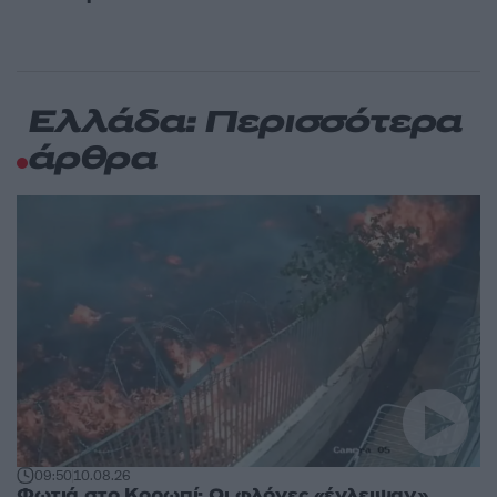
Ελλάδα: Περισσότερα
άρθρα
09:50
10.08.26
Φωτιά στο Κορωπί: Οι φλόγες «έγλειψαν»