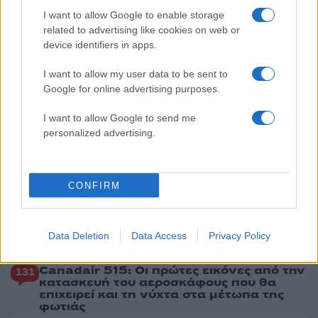
3
Σίντνεϊ Τάουλ: Πέθανε σε ηλικία 26 ετών η
I want to allow Google to enable storage
σταρ του TikTok – Kατέγραφε τη ζωή της
related to advertising like cookies on web or
με τον καρκίνο
device identifiers in apps.
4
Μεταφορές χρημάτων: Πότε μπορεί να
θεωρηθούν δωρεές και να επιβληθεί φόρος
I want to allow my user data to be sent to
– Τι ισχυεί για τις γονικές παροχές
Google for online advertising purposes.
5
Κυψέλη: «Δεν μπορώ να το πιστέψω» –
Σοκαρισμένο το ζευγάρι Αμερικανών που
I want to allow Google to send me
φιλοξενούσε τον 26χρονο Αφγανό στη
personalized advertising.
Λέσβο
CONFIRM
Πιο σχολιασμένα
Έφυγαν οι συνεργάτες, μένει η Μαρία
184
Καρυστιανού - Η επόμενη μέρα για την
Data Deletion
Data Access
Privacy Policy
«Ελπίδα για τη Δημοκρατία»
Canadair 515: Οι πρώτες εικόνες από την
131
κατασκευή του αεροσκάφους που θα
επιχειρεί και τη νύχτα στα μέτωπα της
φωτιάς