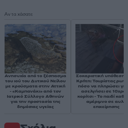
Αν τα χάσατε
Ανησυχία από το ξέσπασμα
Σοκαριστική υπόθεση 
του ιού του Δυτικού Νείλου
Κρήτη: Τουρίστας ρωτ
με κρούσματα στην Αττική
πόσο να πληρώσει για
- «Καμπανάκι» από τον
ασελγήσει σε 10χρο
Ιατρικό Σύλλογο Αθηνών
κορίτσι - Το παιδί καθ
για την προστασία της
αμέριμνο σε αυλή
δημόσιας υγείας
επιχείρησης
Σχόλια