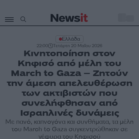
Μετάβαση
σε
o
29
περιεχόμενο
Ελλάδα
22:00
Τετάρτη 20 Μαΐου 2026
Κινητοποίηση στον
Κηφισό από μέλη του
March to Gaza – Ζητούν
την άμεση απελευθέρωση
των ακτιβιστών που
συνελήφθησαν από
Ισραηλινές δυνάμεις
Με πανό, καπνογόνα και συνθήματα, τα μέλη
του March to Gaza συγκεντρώθηκαν σε
γέφυρα του Κηφισού