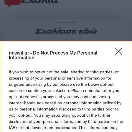
Σχολίασε εδώ
50 /50
newsit.gr -
Do Not Process My Personal
Information
If you wish to opt-out of the sale, sharing to third parties, or
processing of your personal or sensitive information for
targeted advertising by us, please use the below opt-out
2000 /2000
section to confirm your selection. Please note that after your
Υποβολή σχολίου
opt-out request is processed you may continue seeing
interest-based ads based on personal information utilized by
us or personal information disclosed to third parties prior to
Όροι Χρήσης
. Το site προστατεύεται από reCAPTCHA, ισχύουν
Πολιτική Απορρήτου
&
Όροι Χρήσης
της Google.
your opt-out. You may separately opt-out of the further
disclosure of your personal information by third parties on the
Ελλάδα
IAB’s list of downstream participants. This information may
ΙΣΡΑΗΛ
ΚΗΦΙΣΟΣ