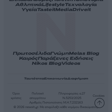
Αθλητικά
Lifestyle
Τεχνολογία
Υγεία
Tasteit
Media
Driveit
Πρωτοσέλιδα
Γνώμη
Melas Blog
Καιρός
Παράξενες Ειδήσεις
Nikos Blog
Videos
Ταυτότητα
Επικοινωνία
Διαφήμιση
Όροι
Πολιτική
Πληροφορίες α.27
Cookies
χρήσης
απορρήτου
Ν.5253/2025
Αριθμός Πιστοποίησης Μ.Η.Τ.232163
© 2026 newsit.gr. Με επιφύλαξη κάθε νομίμου δικαιώματος.