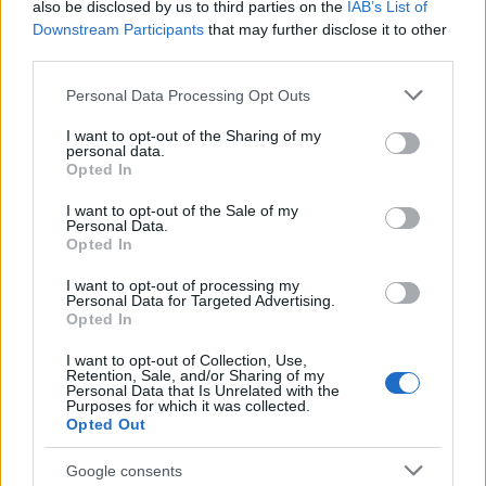
also be disclosed by us to third parties on the
IAB’s List of
Downstream Participants
that may further disclose it to other
Share:
third parties.
Please note that this website/app uses one or more Google
Ακολουθήστε το Νewsit.gr στο
Google News
και
Personal Data Processing Opt Outs
services and may gather and store information including but
ενημερωθείτε πρώτοι για όλη την ειδησεογραφία και τα
τελευταία νέα
της ημέρας
not limited to your visit or usage behaviour. You may click to
I want to opt-out of the Sharing of my
personal data.
grant or deny consent to Google and its third-party tags to
Opted In
use your data for below specified purposes in below Google
consent section.
I want to opt-out of the Sale of my
Personal Data.
Opted In
Πιο δημοφιλή
I want to opt-out of processing my
Personal Data for Targeted Advertising.
1
Σέρρες: Βίντεο ντοκουμέντο από το
Opted In
τροχαίο με νεκρούς μητέρα και γιο – Ο
οδηγός του φορτηγού κατέγραψε τη
I want to opt-out of Collection, Use,
σύγκρουση
Retention, Sale, and/or Sharing of my
Personal Data that Is Unrelated with the
Purposes for which it was collected.
2
Marfin: Η 46χρονη πήρε προθεσμία για να
Opted Out
απολογηθεί την Τρίτη – «Είναι αθώα,
συμμετείχε στη διαδήλωση όπως και
100.000 άτομα»
Google consents