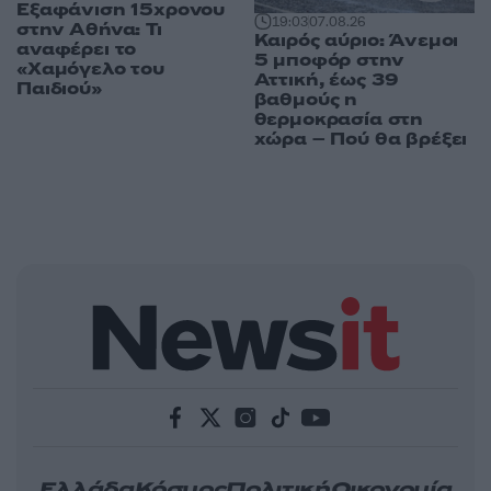
Εξαφάνιση 15χρονου
19:03
07.08.26
στην Αθήνα: Τι
Καιρός αύριο: Άνεμοι
αναφέρει το
5 μποφόρ στην
«Χαμόγελο του
Αττική, έως 39
Παιδιού»
βαθμούς η
θερμοκρασία στη
χώρα – Πού θα βρέξει
Ελλάδα
Κόσμος
Πολιτική
Οικονομία