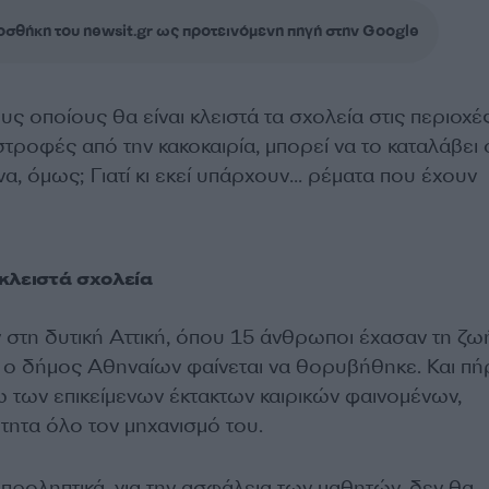
σθήκη του newsit.gr ως προτεινόμενη πηγή στην Google
υς οποίους θα είναι κλειστά τα σχολεία στις περιοχ
ροφές από την κακοκαιρία, μπορεί να το καταλάβει 
α, όμως; Γιατί κι εκεί υπάρχουν… ρέματα που έχουν
κλειστά σχολεία
 στη δυτική Αττική, όπου 15 άνθρωποι έχασαν τη ζω
, ο δήμος Αθηναίων φαίνεται να θορυβήθηκε. Και πή
ω των επικείμενων έκτακτων καιρικών φαινομένων,
τητα όλο τον μηχανισμό του.
 προληπτικά, για την ασφάλεια των μαθητών, δεν θα