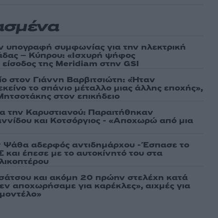
ασμένα
ν υπογραφή συμφωνίας για την ηλεκτρική
άδας – Κύπρου: «Ισχυρή ψήφος
 είσοδος της Meridiam στην GSI
τίο στον Γιάννη Βαρβιτσιώτη: «Ήταν
εκείνο το σπάνιο μέταλλο μιας άλλης εποχής»,
 Μητσοτάκης στον επικήδειο
ια την Καρυστιανού: Παραιτήθηκαν
ννίδου και Κοτσόργιος - «Αποχωρώ από μια
 Ψάθα αδερφός αντιδημάρχου - Έσπασε το
 και έπεσε με το αυτοκίνητό του στα
ελικοπτέρου
σάτσου και ακόμη 20 πρώην στελέχη κατά
εν αποχωρήσαμε για καρέκλες», αιχμές για
 μοντέλο»