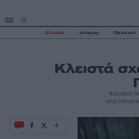
Μετάβαση
σε
περιεχόμενο
Ελλάδα
Κόσμος
Πολιτική
Κλειστά σχ
Κλειστά θ
στις πληγεί