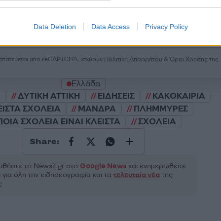
2000 /
Data Deletion
Data Access
Privacy Policy
Υποβολή σχολίου
ροστατεύεται από reCAPTCHA, ισχύουν
Πολιτική Απορρήτου
&
Όροι Χρήσης
της
Ελλάδα
Α
ΔΥΤΙΚΗ ΑΤΤΙΚΗ
ΕΙΔΗΣΕΙΣ
ΚΑΚΟΚΑΙΡΙΑ
ΕΙΣΤΑ ΣΧΟΛΕΙΑ
ΜΑΝΔΡΑ
ΠΛΗΜΜΥΡΕΣ
ΠΟΙΑ ΣΧΟΛΕΙΑ ΕΙΝΑΙ ΚΛΕΙΣΤΑ
ΣΧΟΛΕΙΑ
Share:
θήστε το Νewsit.gr στο
Google News
και ενημερωθείτε
 για όλη την ειδησεογραφία και τα
τελευταία νέα
της
ς