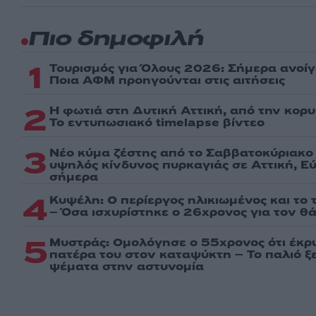
Πιο δημοφιλή
1
Τουρισμός για Όλους 2026: Σήμερα ανοίγ
Ποια ΑΦΜ προηγούνται στις αιτήσεις
2
Η φωτιά στη Δυτική Αττική, από την κορ
Το εντυπωσιακό timelapse βίντεο
3
Νέο κύμα ζέστης από το Σαββατοκύριακο 
υψηλός κίνδυνος πυρκαγιάς σε Αττική, Εύ
σήμερα
4
Κυψέλη: Ο περίεργος ηλικιωμένος και το
– Όσα ισχυρίστηκε ο 26χρονος για τον θ
5
Μυστράς: Ομολόγησε ο 55χρονος ότι έκρ
πατέρα του στον καταψύκτη – Το παλιό ξε
ψέματα στην αστυνομία