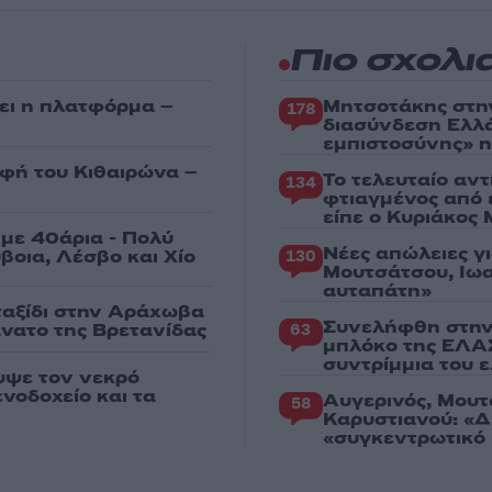
Πιο σχολι
ει η πλατφόρμα –
Μητσοτάκης στη
178
διασύνδεση Ελλ
εμπιστοσύνης» η
υφή του Κιθαιρώνα –
Το τελευταίο αν
134
φτιαγμένος από 
είπε ο Κυριάκος
με 40άρια - Πολύ
Νέες απώλειες γ
βοια, Λέσβο και Χίο
130
Μουτσάτσου, Ιωα
αυταπάτη»
 ταξίδι στην Αράχωβα
Συνελήφθη στην
άνατο της Βρετανίδας
63
μπλόκο της ΕΛΑΣ
συντρίμμια του 
υψε τον νεκρό
νοδοχείο και τα
Αυγερινός, Μουτ
58
Καρυστιανού: «Δ
«συγκεντρωτικό