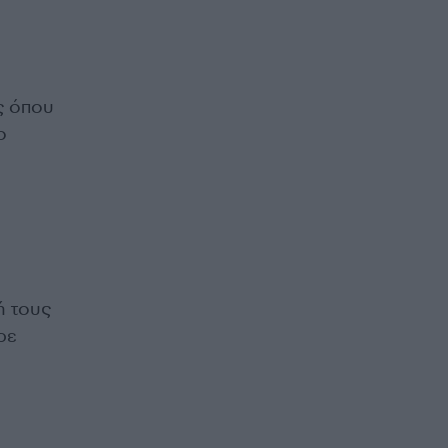
ές όπου
ο
ή τους
ρε