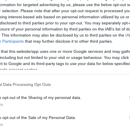
ς, ατόμων που το έχουν ανάγκη. Επίσης, όλες οι
formation for targeted advertising by us, please use the below opt-out s
ες έχουν θέσει σε επιφυλακή οχήματα, υλικά και ομά
r selection. Please note that after your opt-out request is processed y
eing interest-based ads based on personal information utilized by us or
disclosed to third parties prior to your opt-out. You may separately opt-
losure of your personal information by third parties on the IAB’s list of
ετοιμότητα βρίσκονται τα συνεργεία του δήμου στους
. This information may also be disclosed by us to third parties on the
IA
, Στρέφη και στην περιοχή του Αττικού Άλσους
Participants
that may further disclose it to other third parties.
όχος να μείνουν ανοιχτά τα φρεάτια στην περίπτωση
 that this website/app uses one or more Google services and may gath
υ όγκου χώματος.
including but not limited to your visit or usage behaviour. You may click 
 to Google and its third-party tags to use your data for below specifi
ogle consent section.
ΔΙΑΦΗΜΙΣΗ
l Data Processing Opt Outs
o opt-out of the Sharing of my personal data.
In
o opt-out of the Sale of my Personal Data.
In