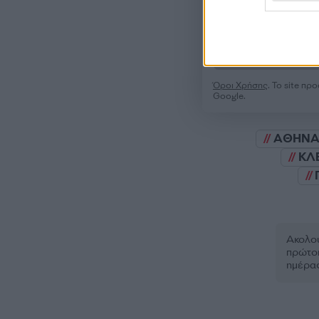
Όροι Χρήσης
. Το site π
Google.
ΑΘΗΝ
ΚΛ
Ακολου
πρώτοι
ημέρα