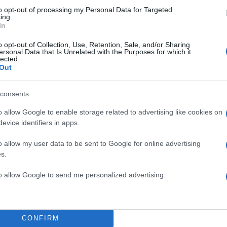
to opt-out of processing my Personal Data for Targeted
ing.
In
o opt-out of Collection, Use, Retention, Sale, and/or Sharing
ersonal Data that Is Unrelated with the Purposes for which it
lected.
Out
α
consents
o allow Google to enable storage related to advertising like cookies on
evice identifiers in apps.
o allow my user data to be sent to Google for online advertising
Σχολίασε εδώ
s.
to allow Google to send me personalized advertising.
50
CONFIRM