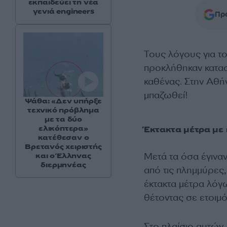
εκπαιδεύει τη νέα
γενιά engineers
Προ
Τους λόγους για το
προκλήθηκαν καταστ
καθένας. Στην Αθήν
μπαζωθεί!
Ψάθα: «Δεν υπήρξε
τεχνικό πρόβλημα
με τα δύο
ελικόπτερα»
Έκτακτα μέτρα με 
κατέθεσαν ο
Βρετανός χειριστής
Μετά τα όσα έγιναν
και ο Έλληνας
διερμηνέας
από τις πλημμύρες
έκτακτα μέτρα λόγ
θέτοντας σε ετοιμό
Στο πλαίσιο αυτών,