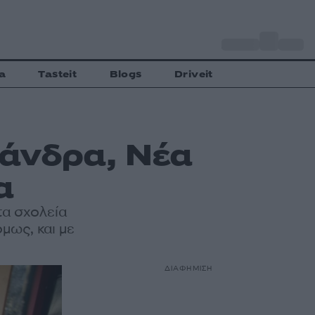
o
Αθήνα
29
C
a
Tasteit
Blogs
Driveit
Μάνδρα, Νέα
α
τα σχολεία
όμως, και με
ΔΙΑΦΗΜΙΣΗ