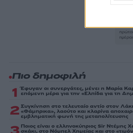
Ακολου
πρώτοι
ημέρα
Πιο δημοφιλή
1
Έφυγαν οι συνεργάτες, μένει η Μαρία Κα
επόμενη μέρα για την «Ελπίδα για τη Δη
2
Συγκίνηση στο τελευταίο αντίο στον Λάκ
«Φάμπρικα», λαούτο και κλαρίνα αποχαι
εμβληματική φωνή της μεταπολίτευσης
3
Ποιος είναι ο ελληνοκύπριος Sir Ντέμης 
σκάκι, στο Νόμπελ Χημείας και στο «τιμόν