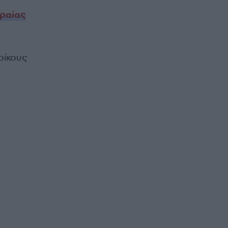
ραίας
οίκους