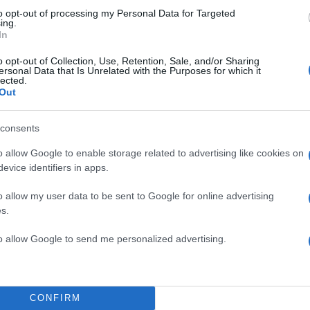
α
to opt-out of processing my Personal Data for Targeted
ing.
In
o opt-out of Collection, Use, Retention, Sale, and/or Sharing
ersonal Data that Is Unrelated with the Purposes for which it
Σχολίασε εδώ
lected.
Out
50
consents
o allow Google to enable storage related to advertising like cookies on
evice identifiers in apps.
o allow my user data to be sent to Google for online advertising
2000 /
s.
Υποβολή σχολίου
to allow Google to send me personalized advertising.
ροστατεύεται από reCAPTCHA, ισχύουν
Πολιτική Απορρήτου
&
Όροι Χρήσης
της
Ελλάδα
CONFIRM
ΚΑΡΧΑΡΙΑΣ
ΛΟΥΤΡΑ ΩΡΑΙΑΣ ΕΛΕΝΗΣ