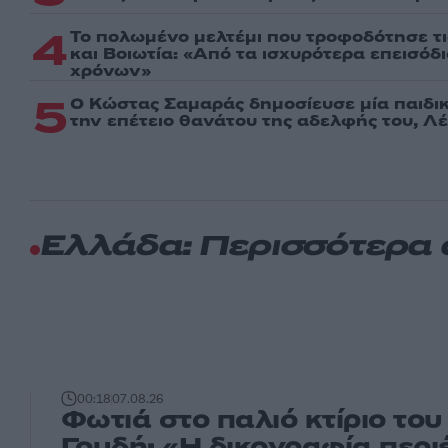
4
Το πολωμένο μελτέμι που τροφοδότησε τι
και Βοιωτία: «Από τα ισχυρότερα επεισόδ
χρόνων»
5
Ο Κώστας Σαμαράς δημοσίευσε μία παιδι
την επέτειο θανάτου της αδελφής του, Λ
Ελλάδα: Περισσότερα
00:18
07.08.26
Φωτιά στο παλιό κτίριο το
Γουδή: «Η δικογραφία περι