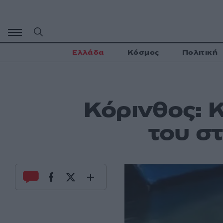
Μετάβαση
σε
περιεχόμενο
Ελλάδα
Κόσμος
Πολιτική
Κόρινθος: 
του σ