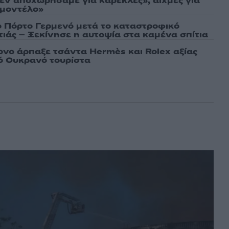
εν αποχωρήσαμε για καρέκλες», αιχμές για
 μοντέλο»
ο Πόρτο Γερμενό μετά το καταστροφικό
ιάς – Ξεκίνησε η αυτοψία στα καμένα σπίτια
νο άρπαξε τσάντα Hermès και Rolex αξίας
ό Ουκρανό τουρίστα