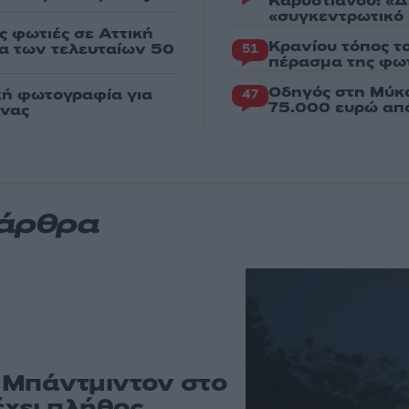
Καρυστιανού: «Δ
«συγκεντρωτικό
ς φωτιές σε Αττική
Κρανίου τόπος τ
ια των τελευταίων 50
51
πέρασμα της φωτ
Οδηγός στη Μύκο
κή φωτογραφία για
47
75.000 ευρώ απ
ένας
 άρθρα
υ Μπάντμιντον στο
έχει πλήθος