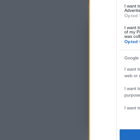
Σχόλι
I want 
Advertis
Opted 
I want t
of my P
was col
Opted 
Google 
I want t
web or d
I want t
purpose
I want 
Όροι Χρήσης
. Το site π
Google.