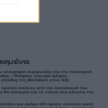
ασμένα
ν υπογραφή συμφωνίας για την ηλεκτρική
άδας – Κύπρου: «Ισχυρή ψήφος
 είσοδος της Meridiam στην GSI
ι πρώτες εικόνες από την κατασκευή του
 θα επιχειρεί και τη νύχτα στα μέτωπα της
σάτσου και ακόμη 20 πρώην στελέχη κατά