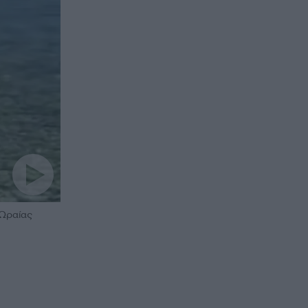
 Ωραίας