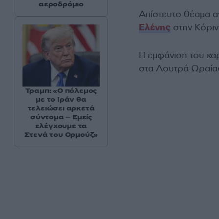
αεροδρόμιο
Απίστευτο θέαμα αν
Ελένης
στην Κόριν
Η εμφάνιση του κα
στα Λουτρά Ωραίας
Τραμπ: «Ο πόλεμος
με το Ιράν θα
τελειώσει αρκετά
σύντομα – Εμείς
ελέγχουμε τα
Στενά του Ορμούζ»