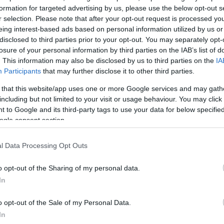
ό αρκετοί καρχαρίες κάνουν την εμφάνισή τους σε
formation for targeted advertising by us, please use the below opt-out s
ας. Πρόσφατα
εθεάθη στη Βοιωτία, σε παραλία στην
r selection. Please note that after your opt-out request is processed y
τια
.
eing interest-based ads based on personal information utilized by us or
disclosed to third parties prior to your opt-out. You may separately opt-
ΔΙΑΦΗΜΙΣΗ
losure of your personal information by third parties on the IAB’s list of
. This information may also be disclosed by us to third parties on the
IA
Participants
that may further disclose it to other third parties.
 that this website/app uses one or more Google services and may gath
including but not limited to your visit or usage behaviour. You may click 
 to Google and its third-party tags to use your data for below specifi
ogle consent section.
l Data Processing Opt Outs
o opt-out of the Sharing of my personal data.
In
o opt-out of the Sale of my Personal Data.
In