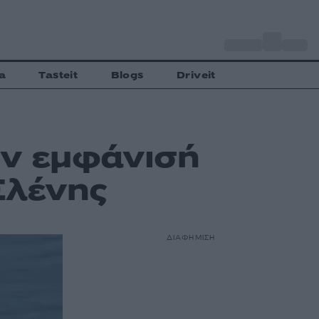
o
Αθήνα
28
C
a
Tasteit
Blogs
Driveit
ην εμφάνισή
Ελένης
ΔΙΑΦΗΜΙΣΗ