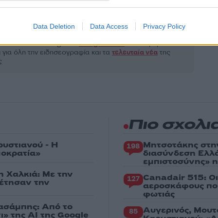
Share:
Data Deletion
Data Access
Privacy Policy
θήστε το Νewsit.gr στο
Google News
και ενημερωθείτε
 για όλη την ειδησεογραφία και τα
τελευταία νέα
της
ς
Πιο σχολι
ρυστιανού - Η
Μητσοτάκης στη
198
μοκρατία»
διασύνδεση Ελλ
εμπιστοσύνης» η
η Χαλκιά: Με την
Canadair 515: Ο
127
ρέτησαν την
αεροσκάφους που
φωτιάς
Χασάμπης: Από το
Αυγερινός, Μουτ
85
ι» της AI της Google