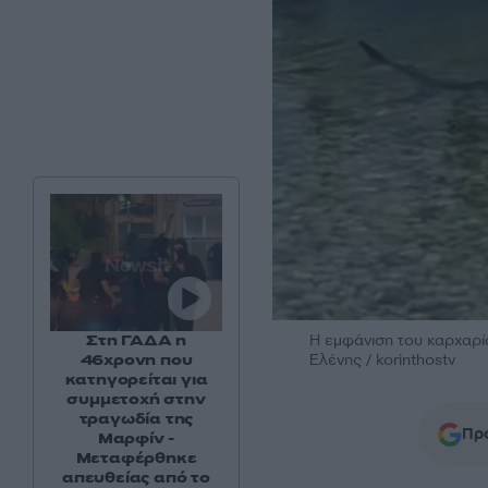
Η εμφάνιση του καρχαρί
Στη ΓΑΔΑ η
Ελένης / korinthostv
46χρονη που
κατηγορείται για
συμμετοχή στην
τραγωδία της
Προ
Μαρφίν -
Μεταφέρθηκε
απευθείας από το