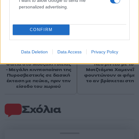
I want to allow Google to send me
personalized advertising.
CONFIRM
Data Deletion
Data Access
Privacy Policy
Φωτιά στο Μουζάκι Ηλείας
Νέο βίντεο με τον
- Μεγάλη κινητοποίηση της
Μοτζτάμπα Χαμενεΐ 
Πυροσβεστικής σε δασική
φουντώνουν οι φήμες 
έκταση με πεύκα, πριν την
το αν βρίσκεται στη 
είσοδο του χωριού
Σχόλια