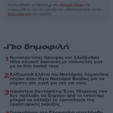
Ακολουθήστε το Νewsit.gr στο
Google News
και
ενημερωθείτε πρώτοι για όλη την ειδησεογραφία και τα
τελευταία νέα
της ημέρας
Πιο δημοφιλή
1
Κωνσταντίνος Αργυρός και Αλεξάνδρα
Νίκα κάνουν διακοπές με πολυτελές γιοτ
με τα δύο παιδιά τους
2
Ελίζαμπεθ Ελέτσι και Νεκτάριος Λεμονίδης
πήγαν στον Άγιο Νεκτάριο Βούλας για να
πάρουν την ευχή για τον γιο τους
3
Ηφαίστειο Σαντορίνης: Ένας 15χρονος που
δεν πρόλαβε να ξεφύγει από το τσουνάμι
μπορεί να αλλάξει τη χρονολογία της
προϊστορικής έκρηξης
Παρκαδόρος στο Ελαφονήσι συνελήφθη