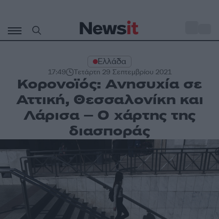
Μετάβαση
σε
o
33
περιεχόμενο
Ελλάδα
17:49
Τετάρτη 29 Σεπτεμβρίου 2021
Κορονοϊός: Ανησυχία σε
Αττική, Θεσσαλονίκη και
Λάρισα – Ο χάρτης της
διασποράς