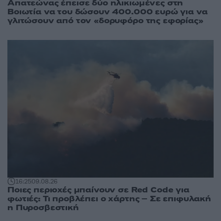
Απατεώνας έπεισε δύο ηλικιωμένες στη
Βοιωτία να του δώσουν 400.000 ευρώ για να
γλιτώσουν από τον «δορυφόρο της εφορίας»
16:25
09.08.26
Ποιες περιοχές μπαίνουν σε Red Code για
φωτιές: Τι προβλέπει ο χάρτης – Σε επιφυλακή
η Πυροσβεστική