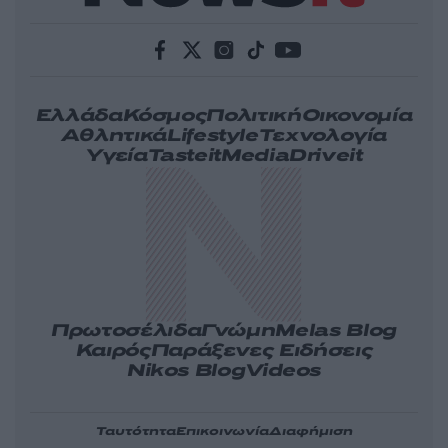
Ελλάδα
Κόσμος
Πολιτική
Οικονομία
Αθλητικά
Lifestyle
Τεχνολογία
Υγεία
Tasteit
Media
Driveit
Πρωτοσέλιδα
Γνώμη
Melas Blog
Καιρός
Παράξενες Ειδήσεις
Nikos Blog
Videos
Ταυτότητα
Επικοινωνία
Διαφήμιση