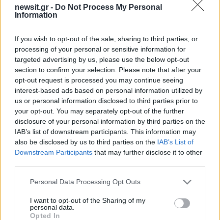
newsit.gr -
Do Not Process My Personal
Information
Την εβδομάδα 20-26 Σεπτεμβρίου το ποσοστό
θετικότητας ήταν 1.01% σε σύνολο 1.383.029
If you wish to opt-out of the sale, sharing to third parties, or
processing of your personal or sensitive information for
εργαστηριακών ελέγχων (RT-PCR/Rapid-Ag) και
targeted advertising by us, please use the below opt-out
0.48% σε σύνολο 1.143.810 αυτοδιαγνωστικών
section to confirm your selection. Please note that after your
ελέγχων. Στο σύνολο των ελέγχων, το ποσοστό
opt-out request is processed you may continue seeing
θετικότητας ήταν 0.55%.
interest-based ads based on personal information utilized by
us or personal information disclosed to third parties prior to
your opt-out. You may separately opt-out of the further
Το ποσοστό θετικότητας στο σύνολο των
disclosure of your personal information by third parties on the
ελέγχων ανά Περιφερειακή Ενότητα την
IAB’s list of downstream participants. This information may
also be disclosed by us to third parties on the
IAB’s List of
εβδομάδα 20-26 Σεπτεμβρίου:
Downstream Participants
that may further disclose it to other
third parties.
Please note that this website/app uses one or more Google
Personal Data Processing Opt Outs
services and may gather and store information including but
not limited to your visit or usage behaviour. You may click to
I want to opt-out of the Sharing of my
personal data.
grant or deny consent to Google and its third-party tags to
Opted In