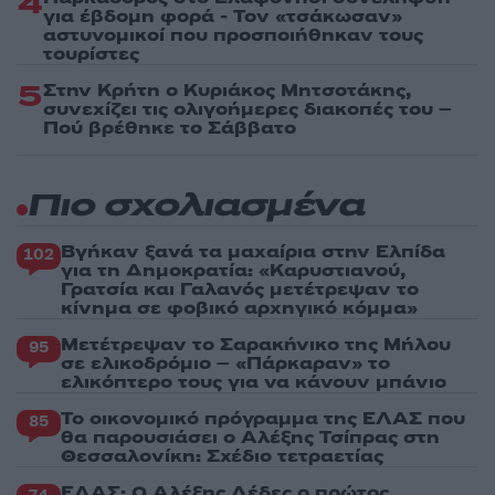
4
για έβδομη φορά - Τον «τσάκωσαν»
αστυνομικοί που προσποιήθηκαν τους
τουρίστες
5
Στην Κρήτη ο Κυριάκος Μητσοτάκης,
συνεχίζει τις ολιγοήμερες διακοπές του –
Πού βρέθηκε το Σάββατο
Πιο σχολιασμένα
Βγήκαν ξανά τα μαχαίρια στην Ελπίδα
102
για τη Δημοκρατία: «Καρυστιανού,
Γρατσία και Γαλανός μετέτρεψαν το
κίνημα σε φοβικό αρχηγικό κόμμα»
Μετέτρεψαν το Σαρακήνικο της Μήλου
95
σε ελικοδρόμιο – «Πάρκαραν» το
ελικόπτερο τους για να κάνουν μπάνιο
Το οικονομικό πρόγραμμα της ΕΛΑΣ που
85
θα παρουσιάσει ο Αλέξης Τσίπρας στη
Θεσσαλονίκη: Σχέδιο τετραετίας
ΕΛΑΣ: Ο Αλέξης Δέδες ο πρώτος