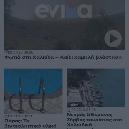
20:53
10.08.26
Φωτιά στη Χαλκίδα – Καίει χαμηλή βλάστηση
20:25
10.08.26
Νεκρός 56χρονος
20:25
10.08.26
Σέρβος τουρίστας στη
Πάρος: Το
Χαλκιδική -
βιντεοληπτικό υλικό