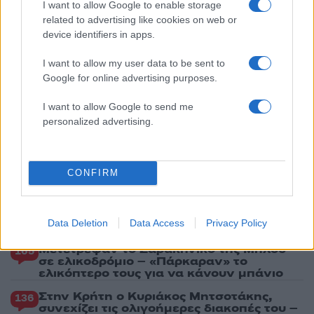
2
Η Μαρία Καρυστιανού απαντά για τις
I want to allow Google to enable storage
μαζικές αποχωρήσεις: Είχαμε αντιληφθεί
related to advertising like cookies on web or
το παρακίνημα, ο Θανάσης Αυγερινός μας
device identifiers in apps.
προσέγγισε
3
I want to allow my user data to be sent to
Δήμητρα Αλεξανδράκη σε Ιωάννα Τούνη:
«Χρόνια πολλά, να περάσεις τέλεια στις
Google for online advertising purposes.
Μαλδίβες, παλιοζηλιάρα»
I want to allow Google to send me
4
Γιώργος Κοντογιάννης: «Ο Μάρκος
personalized advertising.
Σεφερλής είναι περήφανος για μένα που
είμαι εργατικός»
5
Σκιάθος: Τουρίστες και βαλίτσες
παρασύρονται από τουρμπίνες αεροπλάνου
CONFIRM
Πιο σχολιασμένα
Data Deletion
Data Access
Privacy Policy
Μετέτρεψαν το Σαρακήνικο της Μήλου
165
σε ελικοδρόμιο – «Πάρκαραν» το
ελικόπτερο τους για να κάνουν μπάνιο
Στην Κρήτη ο Κυριάκος Μητσοτάκης,
136
συνεχίζει τις ολιγοήμερες διακοπές του –