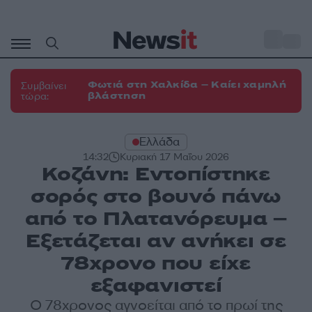
Μετάβαση
σε
o
30
περιεχόμενο
Φωτιά στη Χαλκίδα – Καίει χαμηλή
Συμβαίνει
βλάστηση
τώρα:
Ελλάδα
14:32
Κυριακή 17 Μαΐου 2026
Κοζάνη: Εντοπίστηκε
σορός στο βουνό πάνω
από το Πλατανόρευμα –
Εξετάζεται αν ανήκει σε
78χρονο που είχε
εξαφανιστεί
Ο 78χρονος αγνοείται από το πρωί της