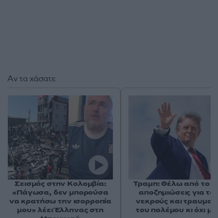
Αν τα χάσατε
Σεισμός στην Κολομβία:
Τραμπ: Θέλω από το Ι
«Πάγωσα, δεν μπορούσα
αποζημιώσεις για το
να κρατήσω την ισορροπία
νεκρούς και τραυματί
μου» λέει Έλληνας στη
του πολέμου κι όχι μ