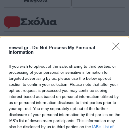
Μπογκοτά
Σχόλια
newsit.gr -
Do Not Process My Personal
Σχολίασε εδώ
Information
If you wish to opt-out of the sale, sharing to third parties, or
50 /50
processing of your personal or sensitive information for
targeted advertising by us, please use the below opt-out
section to confirm your selection. Please note that after your
opt-out request is processed you may continue seeing
interest-based ads based on personal information utilized by
us or personal information disclosed to third parties prior to
2000 /2000
your opt-out. You may separately opt-out of the further
disclosure of your personal information by third parties on the
Υποβολή σχολίου
IAB’s list of downstream participants. This information may
also be disclosed by us to third parties on the
IAB’s List of
Όροι Χρήσης
. Το site προστατεύεται από reCAPTCHA, ισχύουν