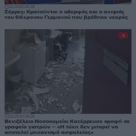
21:32
10.08.26
Σέρρες: Κρατούνται ο αδερφός και ο ανιψιός
του 66χρονου Γερμανού που βρέθηκε νεκρός
8
21:25
10.08.26
Βενιζέλειο Νοσοκομείο: Κατέρρευσε οροφή σε
γραφείο γιατρών – «Η τύχη δεν μπορεί να
αποτελεί μηχανισμό ασφαλείας»