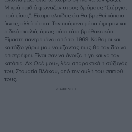
Μικρά παιδιά φώναζαν στους δρόμους “Στέργιο,
πού είσαι;”. Είχαμε ελπίδες ότι θα βρεθεί κάποιο
ίχνος, αλλά τίποτα. Την επόμενη μέρα έφεραν και
ειδικά σκυλιά, όμως ούτε τότε βρέθηκε κάτι.
Είμαστε παντρεμένοι από το 1969. Κάθομαι και
κοιτάζω γύρω μου νομίζοντας πως θα τον δω να
επιστρέφει. Είναι σαν να άνοιξε η γη και να τον
κατάπιε. Αχ Θεέ μου», λέει σπαρακτικά η σύζυγός
του, Σταματία Βλάχου, από την αυλή του σπιτιού
τους.
ΔΙΑΦΗΜΙΣΗ