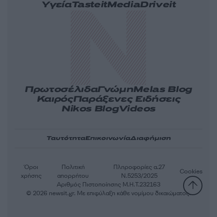
Υγεία
Tasteit
Media
Driveit
Πρωτοσέλιδα
Γνώμη
Melas Blog
Καιρός
Παράξενες Ειδήσεις
Nikos Blog
Videos
Ταυτότητα
Επικοινωνία
Διαφήμιση
Όροι
Πολιτική
Πληροφορίες α.27
Cookies
χρήσης
απορρήτου
Ν.5253/2025
Αριθμός Πιστοποίησης Μ.Η.Τ.232163
© 2026 newsit.gr. Με επιφύλαξη κάθε νομίμου δικαιώματος.