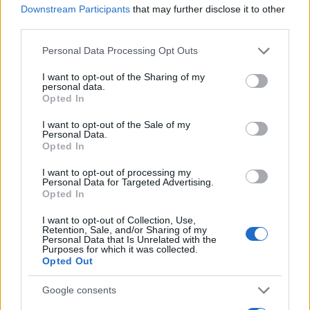
Downstream Participants
that may further disclose it to other
Πολιτική Απορρήτου
&
Όροι Χρήσης
της Google.
third parties.
Ελλάδα
Please note that this website/app uses one or more Google
ΒΟΥΝΟ
ΚΟΖΑΝΗ
Personal Data Processing Opt Outs
services and may gather and store information including but
not limited to your visit or usage behaviour. You may click to
I want to opt-out of the Sharing of my
Share:
personal data.
grant or deny consent to Google and its third-party tags to
Opted In
use your data for below specified purposes in below Google
Ακολουθήστε το Νewsit.gr στο
Google News
και
consent section.
I want to opt-out of the Sale of my
ενημερωθείτε πρώτοι για όλη την ειδησεογραφία και τα
Personal Data.
τελευταία νέα
της ημέρας
Opted In
I want to opt-out of processing my
Personal Data for Targeted Advertising.
Opted In
I want to opt-out of Collection, Use,
Πιο δημοφιλή
Retention, Sale, and/or Sharing of my
Personal Data that Is Unrelated with the
Purposes for which it was collected.
1
Βελτιωμένη η εικόνα της φωτιάς στον
Opted Out
Κουβαρά: Παραδόθηκαν στις φλόγες
κτηνοτροφικές μονάδες – Εκκενώθηκε ο
Google consents
Άγιος Στυλιανός