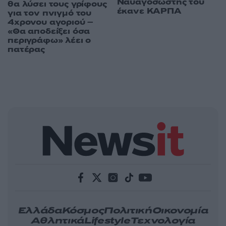
Ναυαγοσώστης του
θα λύσει τους γρίφους
έκανε ΚΑΡΠΑ
για τον πνιγμό του
4χρονου αγοριού –
«Θα αποδείξει όσα
περιγράφω» λέει ο
πατέρας
Ελλάδα
Κόσμος
Πολιτική
Οικονομία
Αθλητικά
Lifestyle
Τεχνολογία