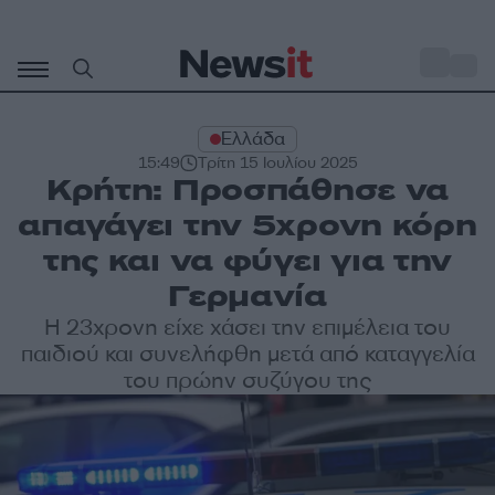
Μετάβαση
σε
o
31
περιεχόμενο
Ελλάδα
15:49
Τρίτη 15 Ιουλίου 2025
Κρήτη: Προσπάθησε να
απαγάγει την 5χρονη κόρη
της και να φύγει για την
Γερμανία
Η 23χρονη είχε χάσει την επιμέλεια του
παιδιού και συνελήφθη μετά από καταγγελία
του πρώην συζύγου της