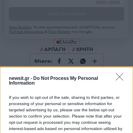
2000 /2000
Υποβολή σχολίου
Όροι Χρήσης
. Το site προστατεύεται από reCAPTCHA, ισχύουν
Πολιτική Απορρήτου
&
Όροι Χρήσης
της Google.
Ελλάδα
ΑΡΠΑΓΗ
ΚΡΗΤΗ
Share:
Ακολουθήστε το Νewsit.gr στο
Google News
και
newsit.gr -
Do Not Process My Personal
ενημερωθείτε πρώτοι για όλη την ειδησεογραφία και τα
Information
τελευταία νέα
της ημέρας
If you wish to opt-out of the sale, sharing to third parties, or
processing of your personal or sensitive information for
targeted advertising by us, please use the below opt-out
section to confirm your selection. Please note that after your
opt-out request is processed you may continue seeing
Πιο δημοφιλή
interest-based ads based on personal information utilized by