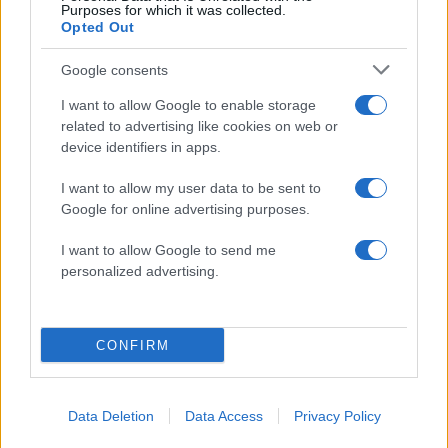
Purposes for which it was collected.
Marfin: Η 46χρονη πήρε προθεσμία για
104
Opted Out
να απολογηθεί την Τρίτη – «Είναι αθώα,
συμμετείχε στη διαδήλωση όπως και
100.000 άτομα»
Google consents
Βγήκαν ξανά τα μαχαίρια στην Ελπίδα
96
I want to allow Google to enable storage
για τη Δημοκρατία: «Καρυστιανού,
related to advertising like cookies on web or
Γρατσία και Γαλανός μετέτρεψαν το
device identifiers in apps.
κίνημα σε φοβικό αρχηγικό κόμμα»
Μεταφορές χρημάτων: Πότε μπορεί να
82
I want to allow my user data to be sent to
θεωρηθούν δωρεές και να επιβληθεί
Google for online advertising purposes.
φόρος – Τι ισχυεί για τις γονικές παροχές
Απίστευτο κι όμως αληθινό -
I want to allow Google to send me
80
Aναστέλλονται τα τακτικά ραντεβού του
personalized advertising.
αγγειοχειρουργού του νοσοκομείου
Χανίων επειδή κλάπηκε το μηχανάκι του
γιατρού
CONFIRM
Σούπερ μάρκετ: Νέες μειώσεις τιμών –
70
916 προϊόντα στην εθνική πρωτοβουλία,
ανάμεσά τους 130 σχολικά
Data Deletion
Data Access
Privacy Policy