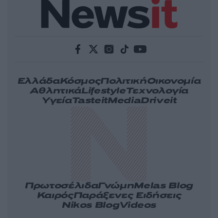
Ελλάδα
Κόσμος
Πολιτική
Οικονομία
Αθλητικά
Lifestyle
Τεχνολογία
Υγεία
Tasteit
Media
Driveit
Πρωτοσέλιδα
Γνώμη
Melas Blog
Καιρός
Παράξενες Ειδήσεις
Nikos Blog
Videos