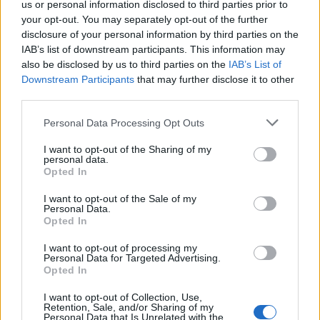
us or personal information disclosed to third parties prior to
1
Η Άννα Βίσση ξετρελάθηκε με μπάντα που
your opt-out. You may separately opt-out of the further
έπαιζε Τσιτσάνη στο Φισκάρδο και τους
πρότεινε συνεργασία
disclosure of your personal information by third parties on the
IAB’s list of downstream participants. This information may
2
Μαριζέτα Αντωνοπούλου στο newsit.gr: Οι
also be disclosed by us to third parties on the
IAB’s List of
“σωτήρες” ανήκουν στο χρονοντούλαπο
Downstream Participants
that may further disclose it to other
της ιστορίας
third parties.
3
«Ψήνονται» στα 40άρια δυτική και βόρεια
Ελλάδα – Ενισχυμένα μελτέμια έως 8
Please note that this website/app uses one or more Google
Personal Data Processing Opt Outs
μποφόρ στο Αιγαίο μέχρι
services and may gather and store information including but
Δεκαπενταύγουστο
not limited to your visit or usage behaviour. You may click to
I want to opt-out of the Sharing of my
personal data.
4
grant or deny consent to Google and its third-party tags to
Κωνσταντίνος Αργυρός και Αλεξάνδρα
Opted In
Νίκα κάνουν διακοπές με πολυτελές γιοτ
use your data for below specified purposes in below Google
με τα δύο παιδιά τους
consent section.
I want to opt-out of the Sale of my
Personal Data.
5
Ίση με 6 βόμβες Χιροσίμα η ενέργεια που
Opted In
απελευθερώθηκε από τη mega fire σε
Αττική και Βοιωτία - Πώς κάηκε μέσα σε 2
I want to opt-out of processing my
βράδια το 55% της έκτασης
Personal Data for Targeted Advertising.
Opted In
I want to opt-out of Collection, Use,
Πιο σχολιασμένα
Retention, Sale, and/or Sharing of my
Personal Data that Is Unrelated with the