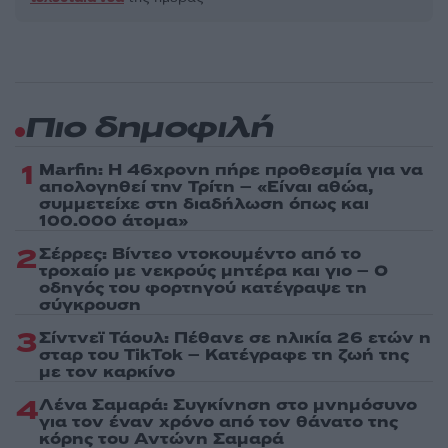
Πιο δημοφιλή
1
Marfin: Η 46χρονη πήρε προθεσμία για να
απολογηθεί την Τρίτη – «Είναι αθώα,
συμμετείχε στη διαδήλωση όπως και
100.000 άτομα»
2
Σέρρες: Βίντεο ντοκουμέντο από το
τροχαίο με νεκρούς μητέρα και γιο – Ο
οδηγός του φορτηγού κατέγραψε τη
σύγκρουση
3
Σίντνεϊ Τάουλ: Πέθανε σε ηλικία 26 ετών η
σταρ του TikTok – Kατέγραφε τη ζωή της
με τον καρκίνο
4
Λένα Σαμαρά: Συγκίνηση στο μνημόσυνο
για τον έναν χρόνο από τον θάνατο της
κόρης του Αντώνη Σαμαρά