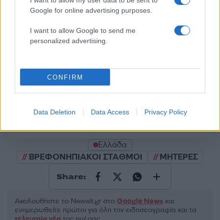
I want to allow my user data to be sent to
Google for online advertising purposes.
50 /50
I want to allow Google to send me
personalized advertising.
CONFIRM
2000 /2000
Υποβολή σχολίου
Data Deletion
Data Access
Privacy Policy
Όροι Χρήσης
. Το site προστατεύεται από reCAPTCHA, ισχύουν
Πολιτική Απορρήτου
&
Όροι Χρήσης
της Google.
Ελλάδα
ΒΡΕΦΟΝΗΠΙΑΚΟΙ ΣΤΑΘΜΟΙ
ΜΗΤΕΡΕΣ
Share:
Ακολουθήστε το Νewsit.gr στο
Google News
και
ενημερωθείτε πρώτοι για όλη την ειδησεογραφία και τα
τελευταία νέα
της ημέρας