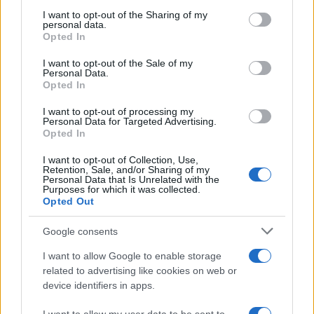
services and may gather and store information including but
not limited to your visit or usage behaviour. You may click to
I want to opt-out of the Sharing of my
personal data.
grant or deny consent to Google and its third-party tags to
Opted In
use your data for below specified purposes in below Google
consent section.
I want to opt-out of the Sale of my
Personal Data.
Opted In
Ανησυχία από το ξέσπασμα
Σοκαριστική υπόθεση 
του ιού του Δυτικού Νείλου
Κρήτη: Τουρίστας ρωτ
I want to opt-out of processing my
Personal Data for Targeted Advertising.
με κρούσματα στην Αττική
πόσο να πληρώσει για
Opted In
- «Καμπανάκι» από τον
ασελγήσει σε 10χρο
Ιατρικό Σύλλογο Αθηνών
κορίτσι - Το παιδί καθ
για την προστασία της
αμέριμνο σε αυλή
I want to opt-out of Collection, Use,
Retention, Sale, and/or Sharing of my
δημόσιας υγείας
επιχείρησης
Personal Data that Is Unrelated with the
Purposes for which it was collected.
Opted Out
Σχόλια
Google consents
I want to allow Google to enable storage
related to advertising like cookies on web or
device identifiers in apps.
Σχολίασε εδώ