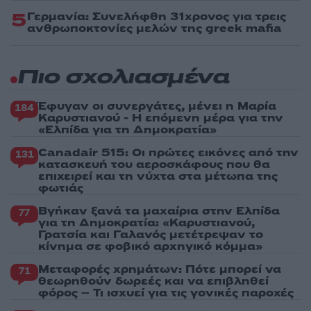
5
Γερμανία: Συνελήφθη 31χρονος για τρεις
ανθρωποκτονίες μελών της greek mafia
Πιο σχολιασμένα
Έφυγαν οι συνεργάτες, μένει η Μαρία
184
Καρυστιανού - Η επόμενη μέρα για την
«Ελπίδα για τη Δημοκρατία»
Canadair 515: Οι πρώτες εικόνες από την
131
κατασκευή του αεροσκάφους που θα
επιχειρεί και τη νύχτα στα μέτωπα της
φωτιάς
Βγήκαν ξανά τα μαχαίρια στην Ελπίδα
77
για τη Δημοκρατία: «Καρυστιανού,
Γρατσία και Γαλανός μετέτρεψαν το
κίνημα σε φοβικό αρχηγικό κόμμα»
Μεταφορές χρημάτων: Πότε μπορεί να
71
θεωρηθούν δωρεές και να επιβληθεί
φόρος – Τι ισχυεί για τις γονικές παροχές