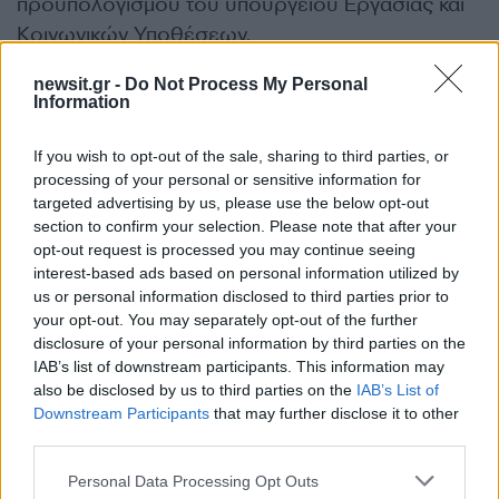
προϋπολογισμού του υπουργείου Εργασίας και
Κοινωνικών Υποθέσεων.
ΔΙΑΦΗΜΙΣΗ
newsit.gr -
Do Not Process My Personal
Information
If you wish to opt-out of the sale, sharing to third parties, or
processing of your personal or sensitive information for
targeted advertising by us, please use the below opt-out
section to confirm your selection. Please note that after your
opt-out request is processed you may continue seeing
interest-based ads based on personal information utilized by
us or personal information disclosed to third parties prior to
your opt-out. You may separately opt-out of the further
disclosure of your personal information by third parties on the
IAB’s list of downstream participants. This information may
also be disclosed by us to third parties on the
IAB’s List of
Αν τα χάσατε
Downstream Participants
that may further disclose it to other
third parties.
Please note that this website/app uses one or more Google
Personal Data Processing Opt Outs