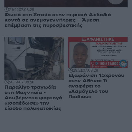
21:42
07.08.26
Φωτιά στη Σητεία στην περιοχή Αχλαδιά
κοντά σε ανεμογεννήτριες – Άμεση
επέμβαση της πυροσβεστικής
19:21
07.08.26
Εξαφάνιση 15χρονου
στην Αθήνα: Τι
20:54
07.08.26
αναφέρει το
Παραλίγο τραγωδία
«Χαμόγελο του
στη Μαγνησία -
Παιδιού»
Ακυβέρνητο φορτηγό
«ισοπέδωσε» την
είσοδο πολυκατοικίας