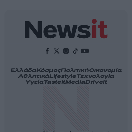
Ελλάδα
Κόσμος
Πολιτική
Οικονομία
Αθλητικά
Lifestyle
Τεχνολογία
Υγεία
Tasteit
Media
Driveit