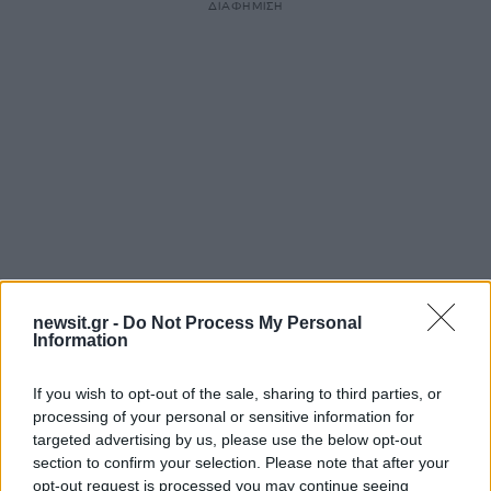
ΔΙΑΦΗΜΙΣΗ
newsit.gr -
Do Not Process My Personal
Information
Αν τα χάσατε
If you wish to opt-out of the sale, sharing to third parties, or
processing of your personal or sensitive information for
targeted advertising by us, please use the below opt-out
section to confirm your selection. Please note that after your
opt-out request is processed you may continue seeing