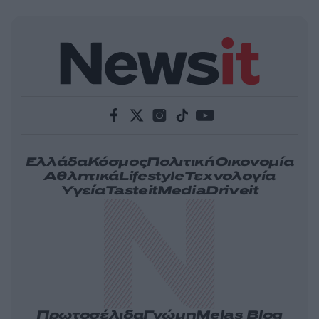
Ελλάδα
Κόσμος
Πολιτική
Οικονομία
Αθλητικά
Lifestyle
Τεχνολογία
Υγεία
Tasteit
Media
Driveit
Πρωτοσέλιδα
Γνώμη
Melas Blog