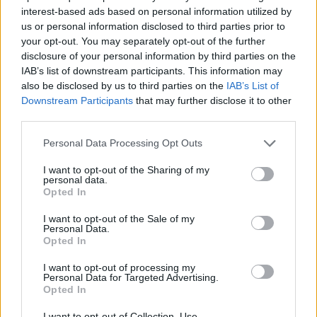
interest-based ads based on personal information utilized by
us or personal information disclosed to third parties prior to
your opt-out. You may separately opt-out of the further
Ανησυχία από το ξέσπασμα
Σοκαριστική υπόθεση 
disclosure of your personal information by third parties on the
του ιού του Δυτικού Νείλου
Κρήτη: Τουρίστας ρωτ
IAB’s list of downstream participants. This information may
με κρούσματα στην Αττική
πόσο να πληρώσει για
also be disclosed by us to third parties on the
IAB’s List of
- «Καμπανάκι» από τον
ασελγήσει σε 10χρο
Downstream Participants
that may further disclose it to other
Ιατρικό Σύλλογο Αθηνών
κορίτσι - Το παιδί καθ
third parties.
για την προστασία της
αμέριμνο σε αυλή
δημόσιας υγείας
επιχείρησης
Please note that this website/app uses one or more Google
Personal Data Processing Opt Outs
services and may gather and store information including but
not limited to your visit or usage behaviour. You may click to
I want to opt-out of the Sharing of my
Σχόλια
personal data.
grant or deny consent to Google and its third-party tags to
Opted In
use your data for below specified purposes in below Google
consent section.
I want to opt-out of the Sale of my
Personal Data.
Opted In
Σχολίασε εδώ
I want to opt-out of processing my
Personal Data for Targeted Advertising.
Opted In
50 /50
I want to opt-out of Collection, Use,