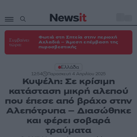
Μετάβαση
σε
o
29
περιεχόμενο
Φωτιά στη Σητεία στην περιοχή
Συμβαίνει
Αχλαδιά – Άμεση επέμβαση της
τώρα:
πυροσβεστικής
Ελλάδα
12:54
Παρασκευή 4 Απριλίου 2025
Κυψέλη: Σε κρίσιμη
κατάσταση μικρή αλεπού
που έπεσε από βράχο στην
Αλεπότρυπα – Διασώθηκε
και φέρει σοβαρά
τραύματα