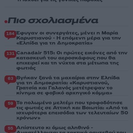
Πιο σχολιασμένα
Έφυγαν οι συνεργάτες, μένει η Μαρία
184
Καρυστιανού - Η επόμενη μέρα για την
«Ελπίδα για τη Δημοκρατία»
Canadair 515: Οι πρώτες εικόνες από την
131
κατασκευή του αεροσκάφους που θα
επιχειρεί και τη νύχτα στα μέτωπα της
φωτιάς
Βγήκαν ξανά τα μαχαίρια στην Ελπίδα
63
για τη Δημοκρατία: «Καρυστιανού,
Γρατσία και Γαλανός μετέτρεψαν το
κίνημα σε φοβικό αρχηγικό κόμμα»
Το πολωμένο μελτέμι που τροφοδότησε
59
τις φωτιές σε Αττική και Βοιωτία: «Από τα
ισχυρότερα επεισόδια των τελευταίων 50
χρόνων»
Απίστευτο κι όμως αληθινό -
55
Aναστέλλονται τα τακτικά ραντεβού του