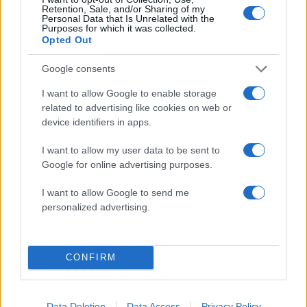
Retention, Sale, and/or Sharing of my
Personal Data that Is Unrelated with the
Purposes for which it was collected.
Opted Out
Google consents
2000 /2000
I want to allow Google to enable storage
Υποβολή σχολίου
related to advertising like cookies on web or
device identifiers in apps.
Όροι Χρήσης
. Το site προστατεύεται από reCAPTCHA, ισχύουν
Πολιτική Απορρήτου
&
Όροι Χρήσης
της Google.
I want to allow my user data to be sent to
Ελλάδα
Google for online advertising purposes.
ΑΛΕΠΟΥ
ΚΥΨΕΛΗ
I want to allow Google to send me
Share:
personalized advertising.
Ακολουθήστε το Νewsit.gr στο
Google News
και
ενημερωθείτε πρώτοι για όλη την ειδησεογραφία και τα
CONFIRM
τελευταία νέα
της ημέρας
Data Deletion
Data Access
Privacy Policy