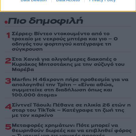
Πιο δημοφιλή
1
Σέρρες: Βίντεο ντοκουμέντο από το
τροχαίο με νεκρούς μητέρα και γιο – Ο
οδηγός του φορτηγού κατέγραψε τη
σύγκρουση
2
Στα Χανιά για ολιγοήμερες διακοπές ο
Κυριάκος Μητσοτάκης με την σύζυγό του
Μαρέβα
3
Marfin: Η 46χρονη πήρε προθεσμία για να
απολογηθεί την Τρίτη – «Είναι αθώα,
συμμετείχε στη διαδήλωση όπως και
100.000 άτομα»
4
Σίντνεϊ Τάουλ: Πέθανε σε ηλικία 26 ετών η
σταρ του TikTok – Kατέγραφε τη ζωή της
με τον καρκίνο
5
Μεταφορές χρημάτων: Πότε μπορεί να
θεωρηθούν δωρεές και να επιβληθεί φόρος
– Τι ισχυεί για τις γονικές παροχές