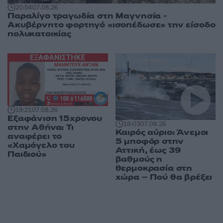
20:54
07.08.26
Παραλίγο τραγωδία στη Μαγνησία -
Ακυβέρνητο φορτηγό «ισοπέδωσε» την είσοδο
πολυκατοικίας
19:21
07.08.26
Εξαφάνιση 15χρονου
19:03
07.08.26
στην Αθήνα: Τι
Καιρός αύριο: Άνεμοι
αναφέρει το
5 μποφόρ στην
«Χαμόγελο του
Αττική, έως 39
Παιδιού»
βαθμούς η
θερμοκρασία στη
χώρα – Πού θα βρέξει