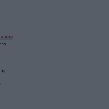
αμίας
 οι
τις
ν