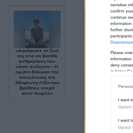
sensitive in
confirm you
continue se
information 
further disc
participants
Downstream 
«Αφιέρωσε τη ζωή
Please note
της στο να βοηθά
information 
ανθρώπους που
deny consent
είχαν ανάγκη» - Η
in below Go
πρώτη δήλωση της
οικογένειας της
38χρονης Λίζα που
Persona
βρέθηκε νεκρή
στην Κυψέλη
I want t
Opted 
I want t
ΚΕΥΠ / ΥΠ.ΕΘΝ.ΑΜΥΝΑ
Opted 