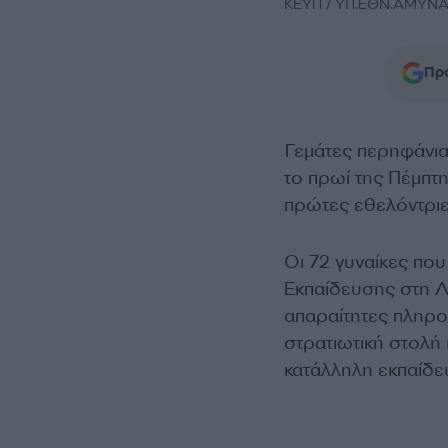
ΚΕΥΠ / ΥΠ.ΕΘΝ.ΑΜΥΝΑ
Προ
Γεμάτες περηφάνια
το πρωί της Πέμπτ
πρώτες εθελόντριε
Οι 72 γυναίκες πο
Εκπαίδευσης στη Λ
απαραίτητες πληρο
στρατιωτική στολή 
κατάλληλη εκπαίδε