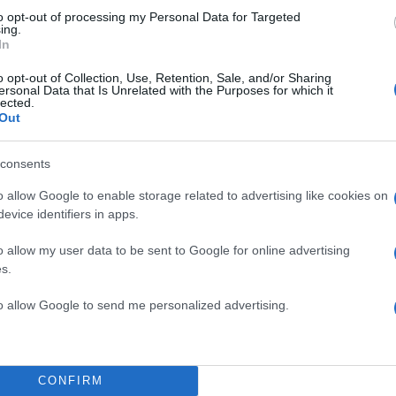
to opt-out of processing my Personal Data for Targeted
ing.
In
o opt-out of Collection, Use, Retention, Sale, and/or Sharing
ersonal Data that Is Unrelated with the Purposes for which it
lected.
Out
consents
o allow Google to enable storage related to advertising like cookies on
evice identifiers in apps.
o allow my user data to be sent to Google for online advertising
s.
to allow Google to send me personalized advertising.
CONFIRM