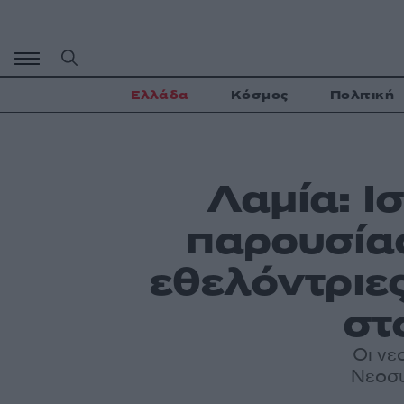
Μετάβαση
σε
περιεχόμενο
Ελλάδα
Κόσμος
Πολιτική
Λαμία: Ι
παρουσία
εθελόντριες
στ
Οι νε
Νεοσυ