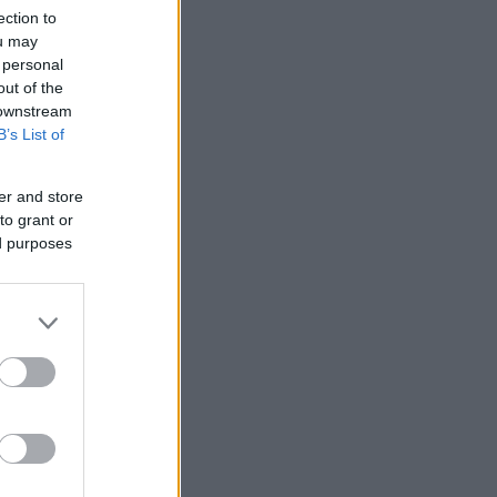
ection to
ou may
 personal
out of the
 downstream
B’s List of
er and store
to grant or
ed purposes