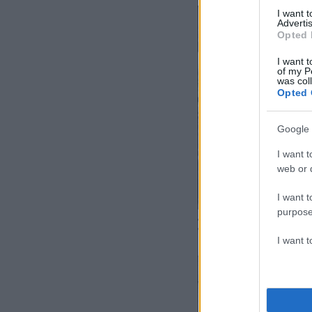
I want 
Advertis
Opted 
I want t
of my P
was col
Opted 
Google 
I want t
web or d
I want t
purpose
I want 