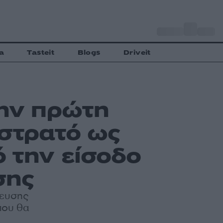
o
Αθήνα
31
C
a
Tasteit
Blogs
Driveit
την πρώτη
στρατό ως
ό την είσοδο
σης
δευσης
που θα