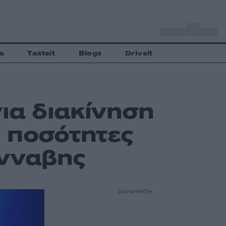
o
Αθήνα
27
C
a
Tasteit
Blogs
Driveit
για διακίνηση
 ποσότητες
άνναβης
ΔΙΑΦΗΜΙΣΗ