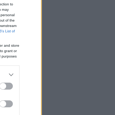
ection to
ou may
 personal
out of the
 downstream
B’s List of
er and store
to grant or
ed purposes