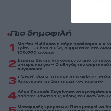
ημέρα
Πιο δημοφιλή
1
Marfin: Η 46χρονη πήρε προθεσμία για ν
Τρίτη – «Είναι αθώα, συμμετείχε στη δια
100.000 άτομα»
2
Σέρρες: Βίντεο ντοκουμέντο από το τροχα
μητέρα και γιο – Ο οδηγός του φορτηγού
σύγκρουση
3
Σίντνεϊ Τάουλ: Πέθανε σε ηλικία 26 ετών
Kατέγραφε τη ζωή της με τον καρκίνο
4
Λένα Σαμαρά: Συγκίνηση στο μνημόσυνο 
από τον θάνατο της κόρης του Αντώνη Σ
5
Μεταφορές χρημάτων: Πότε μπορεί να θ
να επιβληθεί φόρος – Τι ισχυεί για τις γο