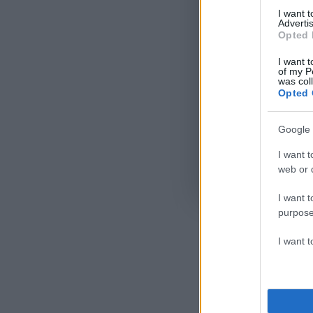
I want 
Advertis
Opted 
I want t
of my P
was col
Opted 
Google 
I want t
web or d
Όροι Χρήσης
. Το site π
Google.
I want t
purpose
I want 
Ακολου
πρώτοι