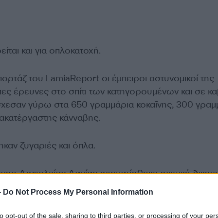
ίται και για οπλοκατοχή.
ορτάζ του LamiaReport οι έμπειροι αστυνομικοί της
ες έρευνες στο σπίτι των κατηγορουμένων και σε κα
άσχεσαν γύρω στα 650 γραμμάρια κοκαΐνης, 300 γραμ
 ακατέργαστης κάνναβης.
καν ζυγαριές και όπλα.
νση Ασφαλείας Λαμίας σχηματίσθηκε σχετική δικογ
στην Εισαγγελία Πρωτοδικών Λαμίας.
-
Do Not Process My Personal Information
ΔΙΑΦΗΜΙΣΗ
to opt-out of the sale, sharing to third parties, or processing of your per