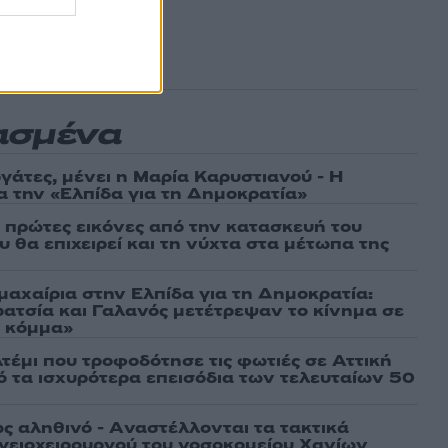
ασμένα
γάτες, μένει η Μαρία Καρυστιανού - Η
α την «Ελπίδα για τη Δημοκρατία»
ι πρώτες εικόνες από την κατασκευή του
 θα επιχειρεί και τη νύχτα στα μέτωπα της
μαχαίρια στην Ελπίδα για τη Δημοκρατία:
ρατσία και Γαλανός μετέτρεψαν το κίνημα σε
ό κόμμα»
τέμι που τροφοδότησε τις φωτιές σε Αττική
πό τα ισχυρότερα επεισόδια των τελευταίων 50
ως αληθινό - Aναστέλλονται τα τακτικά
γειοχειρουργού του νοσοκομείου Χανίων