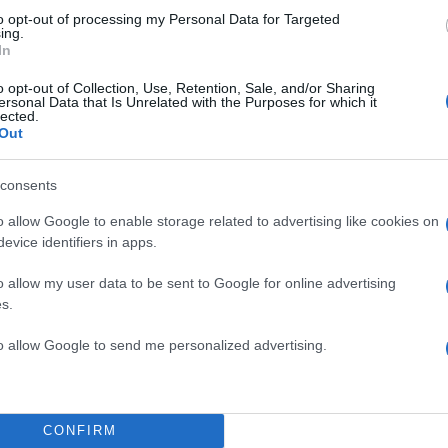
to opt-out of processing my Personal Data for Targeted
ing.
50
In
o opt-out of Collection, Use, Retention, Sale, and/or Sharing
ersonal Data that Is Unrelated with the Purposes for which it
lected.
Out
2000 /
consents
Υποβολή σχολίου
o allow Google to enable storage related to advertising like cookies on
evice identifiers in apps.
ροστατεύεται από reCAPTCHA, ισχύουν
Πολιτική Απορρήτου
&
Όροι Χρήσης
της
o allow my user data to be sent to Google for online advertising
Ελλάδα
s.
ΛΑΜΙΑ
ΝΑΡΚΩΤΙΚΑ
ΣΥΛΛΗΨΕΙΣ
to allow Google to send me personalized advertising.
Share:
θήστε το Νewsit.gr στο
Google News
και ενημερωθείτε
CONFIRM
 για όλη την ειδησεογραφία και τα
τελευταία νέα
της