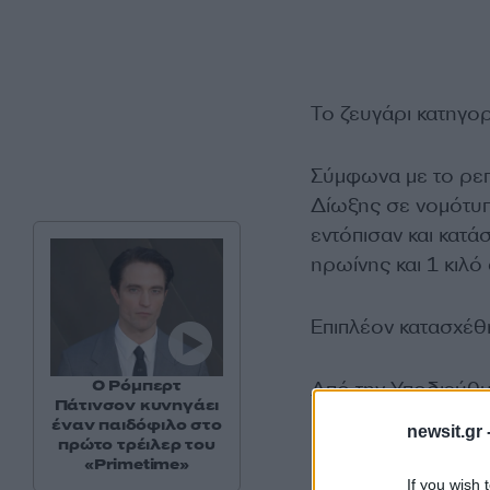
Το ζευγάρι κατηγορε
Σύμφωνα με το ρεπ
Δίωξης σε νομότυπ
εντόπισαν και κατ
ηρωίνης και 1 κιλό
Επιπλέον κατασχέθη
Ο Ρόμπερτ
Από την Υποδιεύθυ
Πάτινσον κυνηγάει
και θα οδηγηθούν 
έναν παιδόφιλο στο
newsit.gr 
πρώτο τρέιλερ του
«Primetime»
If you wish 