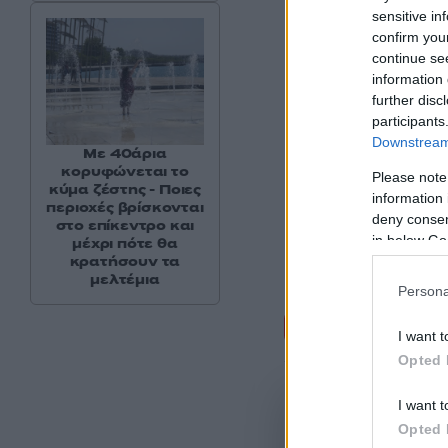
sensitive in
confirm you
continue se
information 
further disc
participants
Downstream 
Με 40άρια
κορυφώνεται το
Please note
κύμα ζέστης - Ποιες
information 
περιοχές βρίσκονται
deny consent
στο επίκεντρο και
in below Go
μέχρι πότε θα
κρατήσουν τα
μελτέμια
Persona
Σχόλι
I want t
Opted 
I want t
Opted 