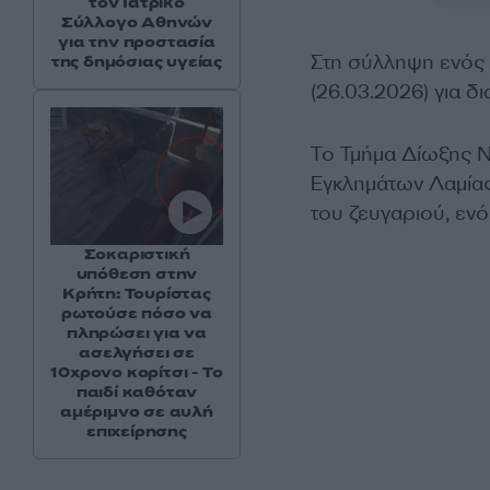
τον Ιατρικό
Σύλλογο Αθηνών
για την προστασία
Στη σύλληψη ενός
της δημόσιας υγείας
(26.03.2026) για δ
Το Τμήμα Δίωξης Ν
Εγκλημάτων Λαμίας
του ζευγαριού, ενό
Σοκαριστική
υπόθεση στην
Κρήτη: Τουρίστας
ρωτούσε πόσο να
πληρώσει για να
ασελγήσει σε
10χρονο κορίτσι - Το
παιδί καθόταν
αμέριμνο σε αυλή
επιχείρησης