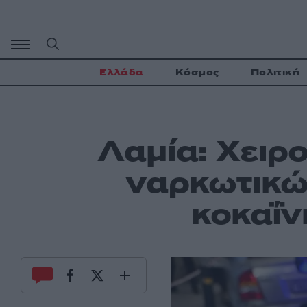
Μετάβαση
σε
περιεχόμενο
Ελλάδα
Κόσμος
Πολιτική
Λαμία: Χειρο
ναρκωτικώ
κοκαΐν