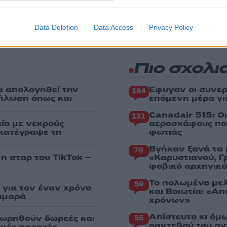
ς
Data Deletion
Data Access
Privacy Policy
Πιο σχολι
α απολογηθεί την
Έφυγαν οι συνερ
184
δήλωση όπως και
επόμενη μέρα γι
Canadair 515: Ο
131
ίο με νεκρούς
αεροσκάφους που
 κατέγραψε τη
φωτιάς
Βγήκαν ξανά τα 
70
 η σταρ του TikTok –
«Καρυστιανού, Γ
φοβικό αρχηγικ
Το πολωμένο μελ
59
για τον έναν χρόνο
και Βοιωτία: «Α
αμαρά
χρόνων»
Απίστευτο κι όμ
εωρηθούν δωρεές και
55
ραντεβού του αγ
νικές παροχές