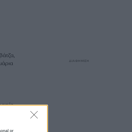
βάτζα,
ΔΙΑΦΗΜΙΣΗ
μάρια
ραφία
sonal or