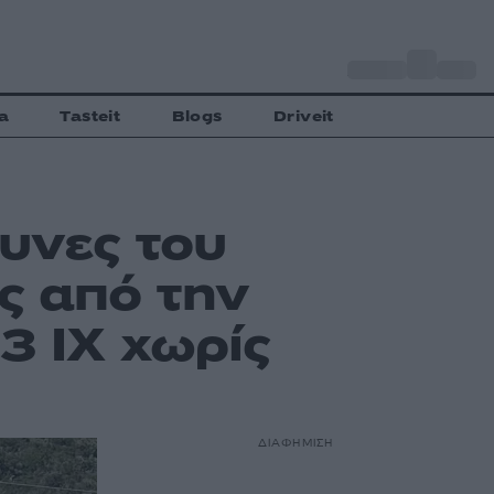
o
Αθήνα
28
C
a
Tasteit
Blogs
Driveit
υνες του
ς από την
3 ΙΧ χωρίς
ΔΙΑΦΗΜΙΣΗ