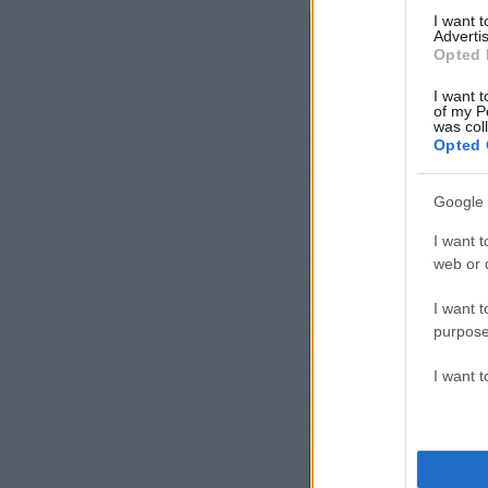
I want 
Advertis
Opted 
I want t
of my P
was col
Opted 
Google 
I want t
web or d
I want t
purpose
I want 