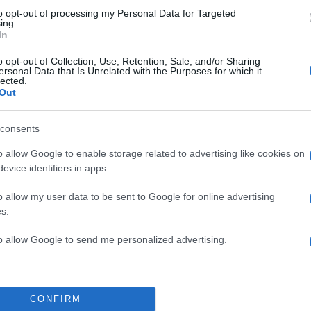
to opt-out of processing my Personal Data for Targeted
ing.
In
o opt-out of Collection, Use, Retention, Sale, and/or Sharing
ersonal Data that Is Unrelated with the Purposes for which it
lected.
Out
consents
o allow Google to enable storage related to advertising like cookies on
evice identifiers in apps.
o allow my user data to be sent to Google for online advertising
s.
to allow Google to send me personalized advertising.
CONFIRM