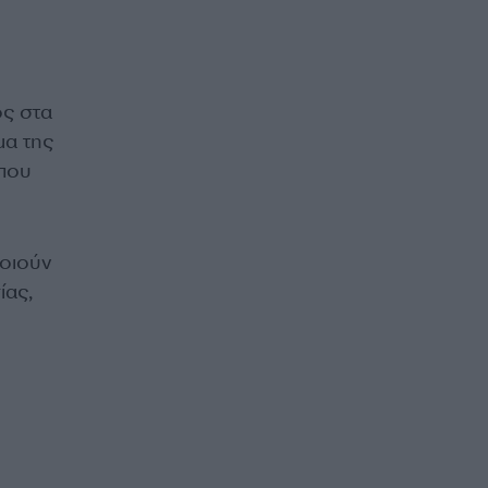
ς στα
μα της
 που
οιούν
ίας,