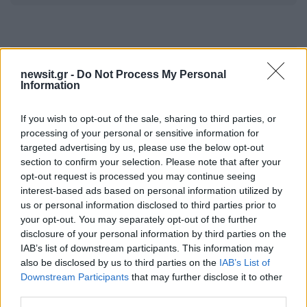
Πιο δημοφιλή
newsit.gr -
Do Not Process My Personal
Information
1
Σέρρες: Βίντεο ντοκουμέντο από το
τροχαίο με νεκρούς μητέρα και γιο – Ο
If you wish to opt-out of the sale, sharing to third parties, or
οδηγός του φορτηγού κατέγραψε τη
processing of your personal or sensitive information for
σύγκρουση
targeted advertising by us, please use the below opt-out
2
section to confirm your selection. Please note that after your
Marfin: Η 46χρονη πήρε προθεσμία για να
απολογηθεί την Τρίτη – «Είναι αθώα,
opt-out request is processed you may continue seeing
συμμετείχε στη διαδήλωση όπως και
interest-based ads based on personal information utilized by
100.000 άτομα»
us or personal information disclosed to third parties prior to
3
your opt-out. You may separately opt-out of the further
Σίντνεϊ Τάουλ: Πέθανε σε ηλικία 26 ετών η
σταρ του TikTok – Kατέγραφε τη ζωή της
disclosure of your personal information by third parties on the
με τον καρκίνο
IAB’s list of downstream participants. This information may
also be disclosed by us to third parties on the
IAB’s List of
4
Μεταφορές χρημάτων: Πότε μπορεί να
Downstream Participants
that may further disclose it to other
θεωρηθούν δωρεές και να επιβληθεί φόρος
– Τι ισχυεί για τις γονικές παροχές
third parties.