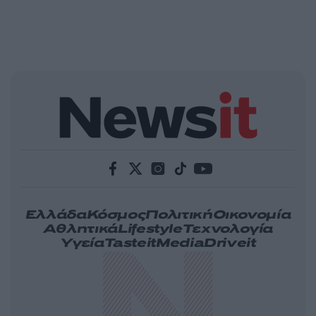
Ελλάδα
Κόσμος
Πολιτική
Οικονομία
Αθλητικά
Lifestyle
Τεχνολογία
Υγεία
Tasteit
Media
Driveit