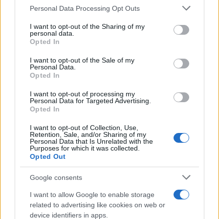
5
Κυψέλη: «Δεν μπορώ να το πιστέψω» –
Please note that this website/app uses one or more Google
Personal Data Processing Opt Outs
Σοκαρισμένο το ζευγάρι Αμερικανών που
services and may gather and store information including but
φιλοξενούσε τον 26χρονο Αφγανό στη
not limited to your visit or usage behaviour. You may click to
I want to opt-out of the Sharing of my
Λέσβο
personal data.
grant or deny consent to Google and its third-party tags to
Opted In
use your data for below specified purposes in below Google
consent section.
I want to opt-out of the Sale of my
Πιο σχολιασμένα
Personal Data.
Opted In
Έφυγαν οι συνεργάτες, μένει η Μαρία
184
Καρυστιανού - Η επόμενη μέρα για την
I want to opt-out of processing my
«Ελπίδα για τη Δημοκρατία»
Personal Data for Targeted Advertising.
Opted In
Canadair 515: Οι πρώτες εικόνες από την
131
κατασκευή του αεροσκάφους που θα
I want to opt-out of Collection, Use,
επιχειρεί και τη νύχτα στα μέτωπα της
Retention, Sale, and/or Sharing of my
φωτιάς
Personal Data that Is Unrelated with the
Purposes for which it was collected.
Opted Out
Βγήκαν ξανά τα μαχαίρια στην Ελπίδα
69
για τη Δημοκρατία: «Καρυστιανού,
Γρατσία και Γαλανός μετέτρεψαν το
Google consents
κίνημα σε φοβικό αρχηγικό κόμμα»
I want to allow Google to enable storage
Το πολωμένο μελτέμι που τροφοδότησε
59
related to advertising like cookies on web or
τις φωτιές σε Αττική και Βοιωτία: «Από τα
ισχυρότερα επεισόδια των τελευταίων 50
device identifiers in apps.