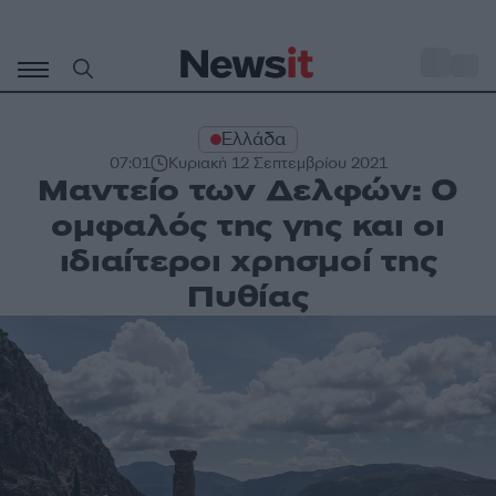
Μετάβαση
σε
o
29
περιεχόμενο
Ελλάδα
07:01
Κυριακή 12 Σεπτεμβρίου 2021
Μαντείο των Δελφών: Ο
ομφαλός της γης και οι
ιδιαίτεροι χρησμοί της
Πυθίας