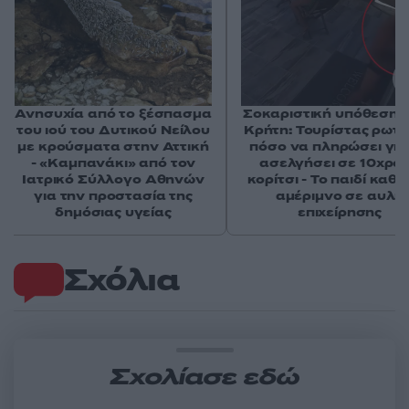
Ανησυχία από το ξέσπασμα
Σοκαριστική υπόθεση 
του ιού του Δυτικού Νείλου
Κρήτη: Τουρίστας ρωτ
με κρούσματα στην Αττική
πόσο να πληρώσει για
- «Καμπανάκι» από τον
ασελγήσει σε 10χρο
Ιατρικό Σύλλογο Αθηνών
κορίτσι - Το παιδί καθ
για την προστασία της
αμέριμνο σε αυλή
δημόσιας υγείας
επιχείρησης
Σχόλια
Σχολίασε εδώ