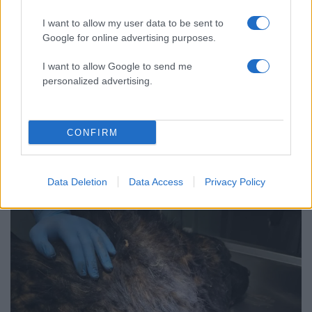
χρόνων»
I want to allow my user data to be sent to
Απίστευτο κι όμως αληθινό -
55
Google for online advertising purposes.
Aναστέλλονται τα τακτικά ραντεβού του
αγγειοχειρουργού του νοσοκομείου
Χανίων επειδή κλάπηκε το μηχανάκι του
I want to allow Google to send me
γιατρού
personalized advertising.
CONFIRM
Ελλάδα: Περισσότερα
άρθρα
Data Deletion
Data Access
Privacy Policy