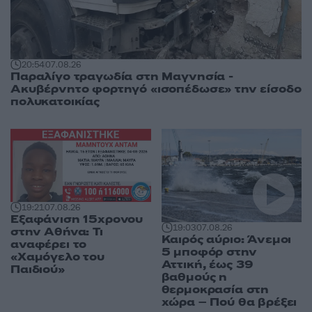
20:54
07.08.26
Παραλίγο τραγωδία στη Μαγνησία -
Ακυβέρνητο φορτηγό «ισοπέδωσε» την είσοδο
πολυκατοικίας
19:21
07.08.26
Εξαφάνιση 15χρονου
19:03
07.08.26
στην Αθήνα: Τι
Καιρός αύριο: Άνεμοι
αναφέρει το
5 μποφόρ στην
«Χαμόγελο του
Αττική, έως 39
Παιδιού»
βαθμούς η
θερμοκρασία στη
χώρα – Πού θα βρέξει