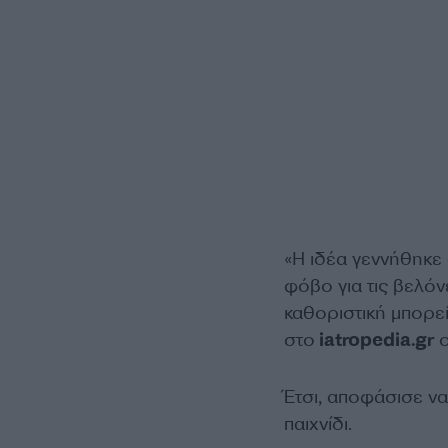
«Η ιδέα γεννήθηκε
φόβο για τις βελό
καθοριστική μπορεί 
στο
iatropedia.gr
ο
Έτσι, αποφάσισε να
παιχνίδι.