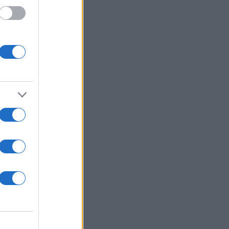
νώλη
α, μια
Hero.
ον
ίας.