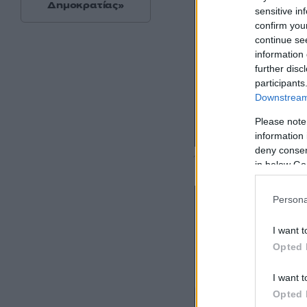
Δημοκρατίας»
sensitive in
confirm you
continue se
information 
further disc
participants
Downstream 
Please note
information 
deny consent
Όσα βλέπουν τα παιδιά 
in below Go
Persona
I want t
Opted 
I want t
Opted 