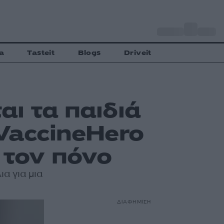
o
Αθήνα
30
C
a
Tasteit
Blogs
Driveit
ι τα παιδιά
VaccineHero
 τον πόνο
α για μια
ΔΙΑΦΗΜΙΣΗ