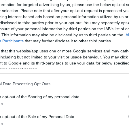
formation for targeted advertising by us, please use the below opt-out s
r selection. Please note that after your opt-out request is processed y
eing interest-based ads based on personal information utilized by us or
disclosed to third parties prior to your opt-out. You may separately opt-
losure of your personal information by third parties on the IAB’s list of
. This information may also be disclosed by us to third parties on the
IA
Participants
that may further disclose it to other third parties.
 that this website/app uses one or more Google services and may gath
including but not limited to your visit or usage behaviour. You may click 
 to Google and its third-party tags to use your data for below specifi
μέσα από τη VR μάσκα
ogle consent section.
l Data Processing Opt Outs
o opt-out of the Sharing of my personal data.
In
o opt-out of the Sale of my Personal Data.
In