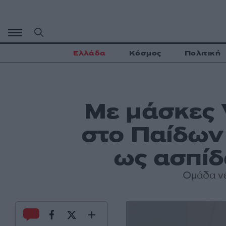
Μετάβαση
σε
περιεχόμενο
Ελλάδα
Κόσμος
Πολιτική
Με μάσκες 
στο Παίδων
ως ασπίδ
Ομάδα νέ