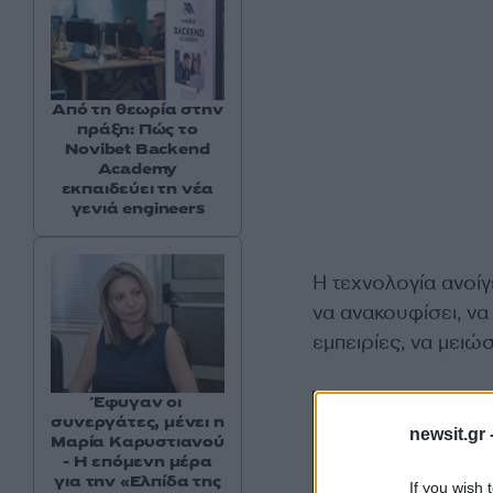
Από τη θεωρία στην
πράξη: Πώς το
Novibet Backend
Academy
εκπαιδεύει τη νέα
γενιά engineers
Η τεχνολογία ανοίγ
να ανακουφίσει, να
εμπειρίες, να μειώσ
Έφυγαν οι
συνεργάτες, μένει η
newsit.gr 
Μαρία Καρυστιανού
- Η επόμενη μέρα
για την «Ελπίδα της
If you wish 