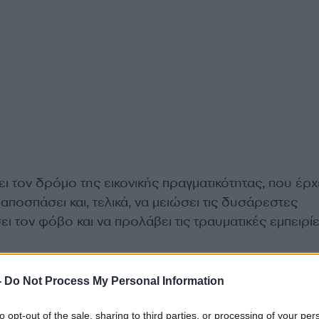
ει τον δρόμο της εικονικής πραγματικότητας, που έρχ
 αποσπάσει και, τελικά, να μειώσει τις δυσάρεστες
ει τον φόβο και να προλάβει τις τραυματικές εμπειρίε
-
Do Not Process My Personal Information
to opt-out of the sale, sharing to third parties, or processing of your per