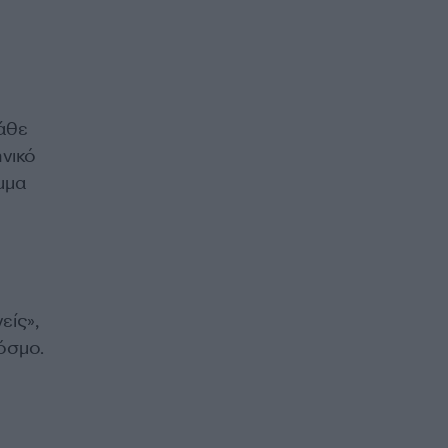
άθε
νικό
μμα
είς»,
όσμο.