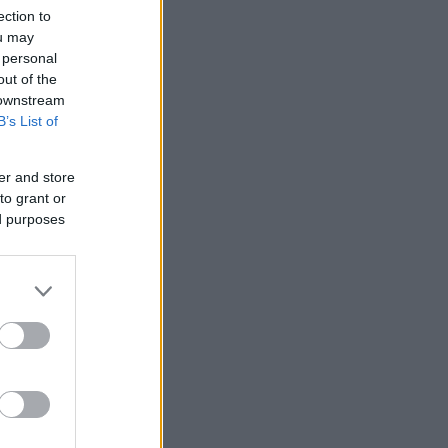
ection to
ou may
 personal
out of the
 downstream
B’s List of
er and store
to grant or
ed purposes