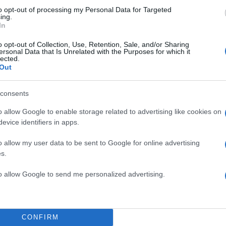
to opt-out of processing my Personal Data for Targeted
ing.
In
o opt-out of Collection, Use, Retention, Sale, and/or Sharing
ersonal Data that Is Unrelated with the Purposes for which it
lected.
Out
ρωτοπορία: Το VaccineHero του Μα
consents
o allow Google to enable storage related to advertising like cookies on
evice identifiers in apps.
εί η εικονική πραγματικότητα στα ελληνικά νοσοκομεί
ημόνων στην Τρίπολη
έστησε τα θεμέλια για μια
o allow my user data to be sent to Google for online advertising
s.
ιδιατρική εμπειρία.
to allow Google to send me personalized advertising.
λλες
, καθηγητής Πληροφορικής στο Πανεπιστήμιο
ιούργησε με την ερευνητική του ομάδα το Vaccine
φαρμογή που μειώνει το άγχος των παιδιών κατά τ
CONFIRM
 40%,
μετατρέποντας την ένεση σε περιπέτεια φαντασ