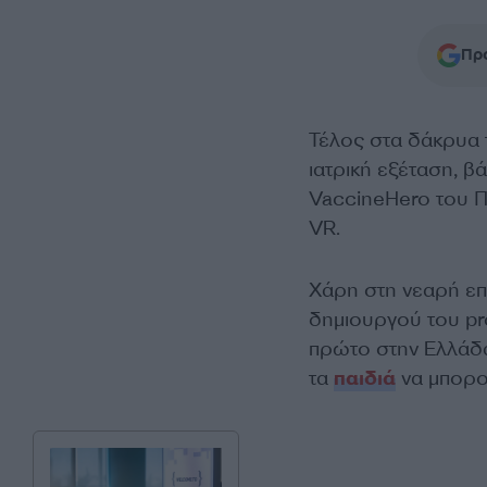
Προ
Τέλος στα δάκρυα 
ιατρική εξέταση, βά
VaccineHero του Π
VR.
Χάρη στη νεαρή επ
δημιουργού του pro
πρώτο στην Ελλάδα
τα
παιδιά
να μπορο