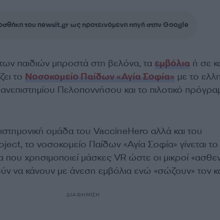
σθήκη του newsit.gr ως προτεινόμενη πηγή στην Google
των παιδιών μπροστά στη βελόνα, τα
εμβόλια
ή σε κ
ζει το
Νοσοκομείο Παίδων «Αγία Σοφία»
με το ελλη
ανεπιστημίου Πελοποννήσου και το πιλοτικό πρόγρα
ιστημονική ομάδα του VaccineHero αλλά και του
ject, το νοσοκομείο Παίδων «Αγία Σοφία» γίνεται το
 που χρησιμοποιεί μάσκες VR ώστε οι μικροί «ασθεν
ύν να κάνουν με άνεση εμβόλια ενώ «σώζουν» τον κ
ΔΙΑΦΗΜΙΣΗ