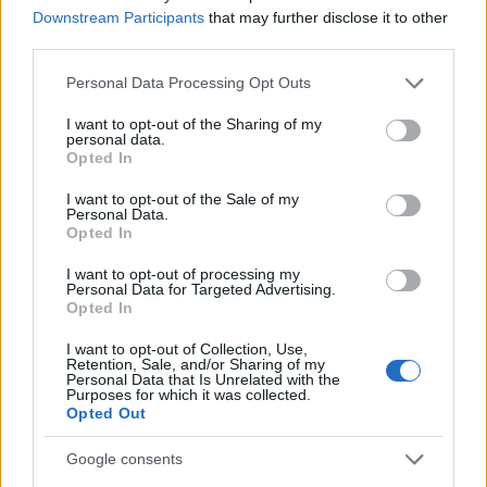
3
σταρ του TikTok – Kατέγραφε τη ζωή της
Downstream Participants
that may further disclose it to other
με τον καρκίνο
third parties.
4
Μεταφορές χρημάτων: Πότε μπορεί να
Please note that this website/app uses one or more Google
θεωρηθούν δωρεές και να επιβληθεί φόρος
Personal Data Processing Opt Outs
services and may gather and store information including but
– Τι ισχυεί για τις γονικές παροχές
not limited to your visit or usage behaviour. You may click to
I want to opt-out of the Sharing of my
5
Κυψέλη: «Δεν μπορώ να το πιστέψω» –
personal data.
grant or deny consent to Google and its third-party tags to
Σοκαρισμένο το ζευγάρι Αμερικανών που
Opted In
use your data for below specified purposes in below Google
φιλοξενούσε τον 26χρονο Αφγανό στη
consent section.
Λέσβο
I want to opt-out of the Sale of my
Personal Data.
Opted In
Πιο σχολιασμένα
I want to opt-out of processing my
Personal Data for Targeted Advertising.
Opted In
Έφυγαν οι συνεργάτες, μένει η Μαρία
184
Καρυστιανού - Η επόμενη μέρα για την
I want to opt-out of Collection, Use,
«Ελπίδα για τη Δημοκρατία»
Retention, Sale, and/or Sharing of my
Personal Data that Is Unrelated with the
Canadair 515: Οι πρώτες εικόνες από την
131
Purposes for which it was collected.
κατασκευή του αεροσκάφους που θα
Opted Out
επιχειρεί και τη νύχτα στα μέτωπα της
φωτιάς
Google consents
Βγήκαν ξανά τα μαχαίρια στην Ελπίδα
68