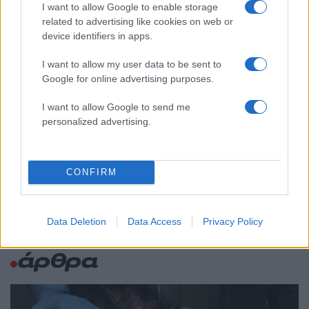
για τη Δημοκρατία: «Καρυστιανού,
I want to allow Google to enable storage
Γρατσία και Γαλανός μετέτρεψαν το
related to advertising like cookies on web or
κίνημα σε φοβικό αρχηγικό κόμμα»
device identifiers in apps.
Το πολωμένο μελτέμι που τροφοδότησε
59
I want to allow my user data to be sent to
τις φωτιές σε Αττική και Βοιωτία: «Από τα
ισχυρότερα επεισόδια των τελευταίων 50
Google for online advertising purposes.
χρόνων»
I want to allow Google to send me
Απίστευτο κι όμως αληθινό -
55
personalized advertising.
Aναστέλλονται τα τακτικά ραντεβού του
αγγειοχειρουργού του νοσοκομείου
Χανίων επειδή κλάπηκε το μηχανάκι του
γιατρού
CONFIRM
Data Deletion
Data Access
Privacy Policy
Ελλάδα: Περισσότερα
άρθρα