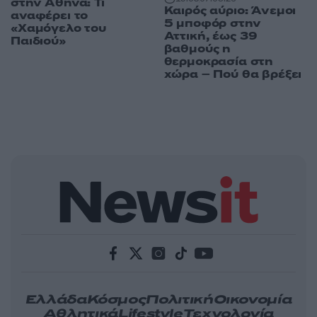
στην Αθήνα: Τι
Καιρός αύριο: Άνεμοι
αναφέρει το
5 μποφόρ στην
«Χαμόγελο του
Αττική, έως 39
Παιδιού»
βαθμούς η
θερμοκρασία στη
χώρα – Πού θα βρέξει
Ελλάδα
Κόσμος
Πολιτική
Οικονομία
Αθλητικά
Lifestyle
Τεχνολογία