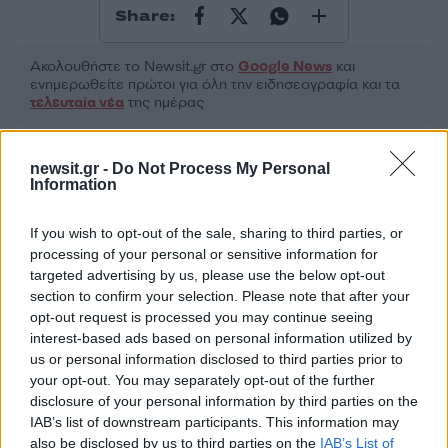
Share:
Ακολουθήστε το Νewsit.gr στο
Google News
και
ενημερωθείτε πρώτοι για όλη την ειδησεογραφία και τα
τελευταία νέα
της ημέρας
newsit.gr -
Do Not Process My Personal
Information
Πιο δημοφιλή
If you wish to opt-out of the sale, sharing to third parties, or
processing of your personal or sensitive information for
1
Σέρρες: Βίντεο ντοκουμέντο από το
targeted advertising by us, please use the below opt-out
τροχαίο με νεκρούς μητέρα και γιο – Ο
section to confirm your selection. Please note that after your
οδηγός του φορτηγού κατέγραψε τη
opt-out request is processed you may continue seeing
σύγκρουση
interest-based ads based on personal information utilized by
2
Marfin: Η 46χρονη πήρε προθεσμία για να
us or personal information disclosed to third parties prior to
απολογηθεί την Τρίτη – «Είναι αθώα,
your opt-out. You may separately opt-out of the further
συμμετείχε στη διαδήλωση όπως και
disclosure of your personal information by third parties on the
100.000 άτομα»
IAB’s list of downstream participants. This information may
Σίντνεϊ Τάουλ: Πέθανε σε ηλικία 26 ετών η
also be disclosed by us to third parties on the
IAB’s List of