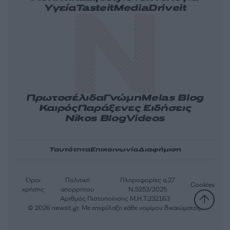
Υγεία
Tasteit
Media
Driveit
Πρωτοσέλιδα
Γνώμη
Melas Blog
Καιρός
Παράξενες Ειδήσεις
Nikos Blog
Videos
Ταυτότητα
Επικοινωνία
Διαφήμιση
Όροι
Πολιτική
Πληροφορίες α.27
Cookies
χρήσης
απορρήτου
Ν.5253/2025
Αριθμός Πιστοποίησης Μ.Η.Τ.232163
© 2026 newsit.gr. Με επιφύλαξη κάθε νομίμου δικαιώματος.