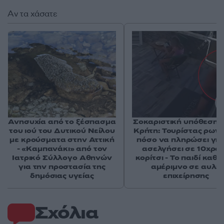
Αν τα χάσατε
Ανησυχία από το ξέσπασμα
Σοκαριστική υπόθεση 
του ιού του Δυτικού Νείλου
Κρήτη: Τουρίστας ρωτ
με κρούσματα στην Αττική
πόσο να πληρώσει για
- «Καμπανάκι» από τον
ασελγήσει σε 10χρο
Ιατρικό Σύλλογο Αθηνών
κορίτσι - Το παιδί καθ
για την προστασία της
αμέριμνο σε αυλή
δημόσιας υγείας
επιχείρησης
Σχόλια