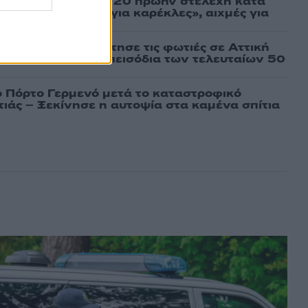
σάτσου και ακόμη 20 πρώην στελέχη κατά
εν αποχωρήσαμε για καρέκλες», αιχμές για
 μοντέλο»
τέμι που τροφοδότησε τις φωτιές σε Αττική
πό τα ισχυρότερα επεισόδια των τελευταίων 50
ο Πόρτο Γερμενό μετά το καταστροφικό
ιάς – Ξεκίνησε η αυτοψία στα καμένα σπίτια