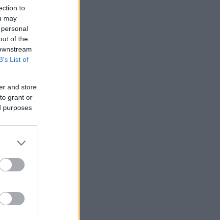
ection to
ou may
 personal
out of the
 downstream
B’s List of
er and store
to grant or
 /50
ed purposes
2000