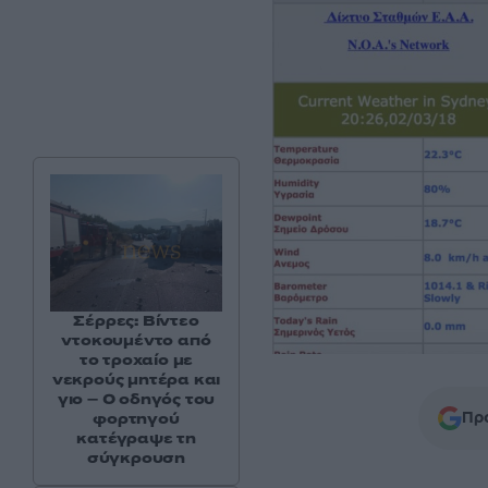
Σέρρες: Βίντεο
ντοκουμέντο από
το τροχαίο με
νεκρούς μητέρα και
γιο – Ο οδηγός του
Προ
φορτηγού
κατέγραψε τη
σύγκρουση