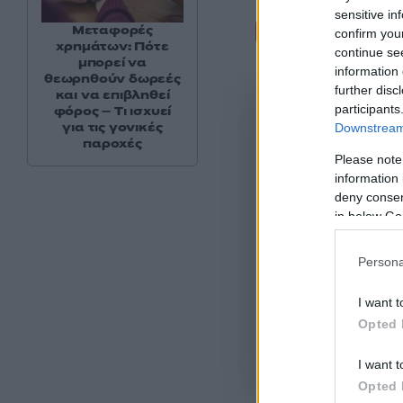
sensitive in
Σχόλι
Μεταφορές
confirm you
χρημάτων: Πότε
continue se
μπορεί να
information 
θεωρηθούν δωρεές
further disc
και να επιβληθεί
participants
φόρος – Τι ισχυεί
για τις γονικές
Downstream 
παροχές
Please note
information 
deny consent
in below Go
Persona
I want t
Opted 
I want t
Όροι Χρήσης
. Το site π
Google.
Opted 