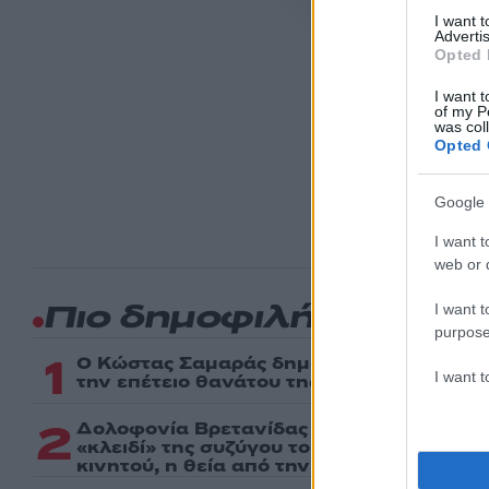
I want 
METEO.GR
Advertis
Opted 
I want t
of my P
was col
Ακολου
Opted 
πρώτοι
ημέρα
Google 
I want t
web or d
I want t
Πιο δημοφιλή
purpose
1
Ο Κώστας Σαμαράς δημοσίευσε μία παιδι
I want 
την επέτειο θανάτου της αδελφής του, Λ
2
Δολοφονία Βρετανίδας στην Κυψέλη: Οι 
«κλειδί» της συζύγου του 26χρονου Αφγα
κινητού, η θεία από την Ινδία και τα απε