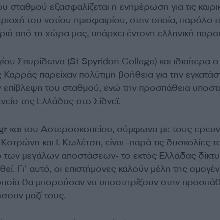
ου σταθμού εξασφαλίζεται η ενημέρωση για τις καιρι
ριοχή του νοτίου ημισφαιρίου, στην οποία, παρόλο 
ριά από τη χώρα μας, υπάρχει έντονη ελληνική παρο
ίου Σπυρίδωνα (St Spyridon College) και ιδιαίτερα ο
 Καρράς παρείχαν πολύτιμη βοήθεια για την εγκατάσ
ην επίβλεψη του σταθμού, ενώ την προσπάθεια υποστ
ενείο της Ελλάδας στο Σίδνεϊ.
gr και του Αστεροσκοπείου, σύμφωνα με τους ερευ
Κοτρώνη και Ι. Κωλέτση, είναι -παρά τις δυσκολίες τ
 των μεγάλων αποστάσεων- το εκτός Ελλάδας δίκτ
εί. Γι’ αυτό, οι επιστήμονες καλούν μέλη της ομογέν
 οποία θα μπορούσαν να υποστηρίξουν στην προσπάθ
ήσουν μαζί τους.