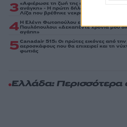
3
«Αφιέρωσε τη ζωή της στο να βοηθά ανθ
ανάγκη» - Η πρώτη δήλωση της οικογένε
Λίζα που βρέθηκε νεκρή στην Κυψέλη
4
Η Ελένη Φωτοπούλου ευχήθηκε για τη γι
Παυλόπουλου: «Δεκαπέντε χρόνια μου δι
αγάπη»
5
Canadair 515: Οι πρώτες εικόνες από τη
αεροσκάφους που θα επιχειρεί και τη νύ
φωτιάς
Ελλάδα: Περισσότερα