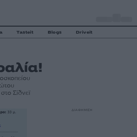
o
Αθήνα
30
C
a
Tasteit
Blogs
Driveit
ραλία!
ροσκοπείου
ρώτου
στο Σίδνεϊ
ΔΙΑΦΗΜΙΣΗ