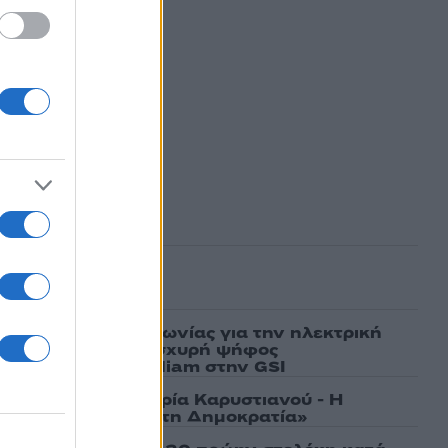
ΕΪ
ασμένα
ν υπογραφή συμφωνίας για την ηλεκτρική
άδας – Κύπρου: «Ισχυρή ψήφος
 είσοδος της Meridiam στην GSI
γάτες, μένει η Μαρία Καρυστιανού - Η
α την «Ελπίδα για τη Δημοκρατία»