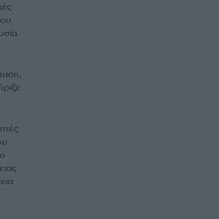
κές
που
υσία.
ταση,
ήριξε
νητές
ου
υο
ειας
εια