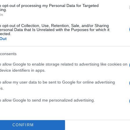
Ελλάδα
to opt-out of processing my Personal Data for Targeted
ΑΥΣΤΡΑΛΙΑ
ΕΘΝΙΚΟ ΑΣΤΕΡΟΣΚΟΠΕΙΟ
ΣΙΔΝ
ing.
In
Share:
o opt-out of Collection, Use, Retention, Sale, and/or Sharing
ersonal Data that Is Unrelated with the Purposes for which it
lected.
θήστε το Νewsit.gr στο
Google News
και ενημερωθείτε
Out
 για όλη την ειδησεογραφία και τα
τελευταία νέα
της
ς
consents
o allow Google to enable storage related to advertising like cookies on
evice identifiers in apps.
o allow my user data to be sent to Google for online advertising
Πιο σχολι
s.
κή φωτογραφία για
Μητσοτάκης στη
198
to allow Google to send me personalized advertising.
ένας
διασύνδεση Ελλ
εμπιστοσύνης» η
δύο καταθέσεις
Έφυγαν οι συνερ
184
νού – Το στίγμα του
επόμενη μέρα γι
ιλητικά μηνύματα
CONFIRM