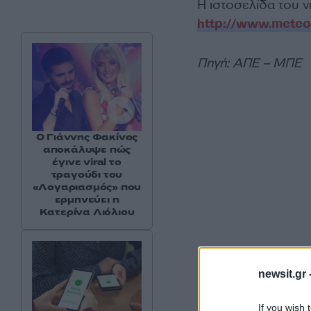
Η ιστοσελίδα του 
http://www.meteo
Πηγή: ΑΠΕ – ΜΠΕ
Ο Γιάννης Φακίνος
αποκάλυψε πώς
έγινε viral το
τραγούδι του
«Λογαριασμός» που
ερμηνεύει η
Κατερίνα Λιόλιου
newsit.gr 
If you wish 