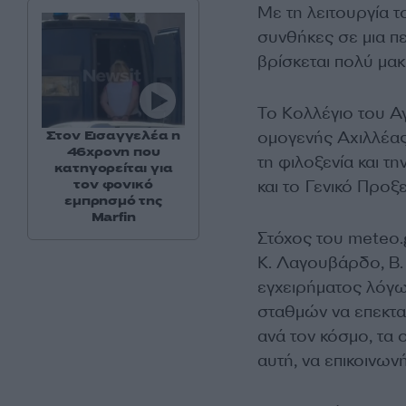
Με τη λειτουργία τ
συνθήκες σε μια πε
βρίσκεται πολύ μακ
Το Κολλέγιο του Αγ
Στον Εισαγγελέα η
ομογενής Αχιλλέας
46χρονη που
τη φιλοξενία και τ
κατηγορείται για
τον φονικό
και το Γενικό Προξ
εμπρησμό της
Marfin
Στόχος του meteo.
Κ. Λαγουβάρδο, Β. 
εγχειρήματος λόγω
σταθμών να επεκταθ
ανά τον κόσμο, τα
αυτή, να επικοινων