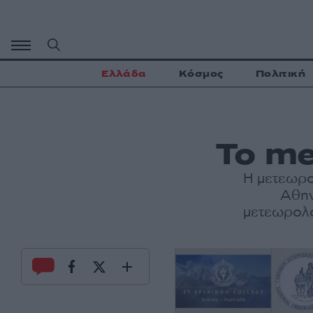
Μετάβαση
σε
περιεχόμενο
Ελλάδα
Κόσμος
Πολιτική
Το me
Η μετεωρο
Αθην
μετεωρολο