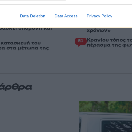
Αυγερινός, Μουτ
86
ρώπους που είχαν
Καρυστιανού: «Δ
ιας της 38χρονης
«συγκεντρωτικό
Data Deletion
Data Access
Privacy Policy
Το πολωμένο μελ
59
ορτή του Άκη
και Βοιωτία: «Α
δάσκει υπομονή και
χρόνων»
Κρανίου τόπος τ
51
ν κατασκευή του
πέρασμα της φωτ
χτα στα μέτωπα της
 άρθρα