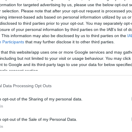
formation for targeted advertising by us, please use the below opt-out s
α
r selection. Please note that after your opt-out request is processed y
eing interest-based ads based on personal information utilized by us or
disclosed to third parties prior to your opt-out. You may separately opt-
losure of your personal information by third parties on the IAB’s list of
. This information may also be disclosed by us to third parties on the
IA
Σχολίασε εδώ
Participants
that may further disclose it to other third parties.
 that this website/app uses one or more Google services and may gath
including but not limited to your visit or usage behaviour. You may click 
50
 to Google and its third-party tags to use your data for below specifi
ogle consent section.
l Data Processing Opt Outs
2000 /
o opt-out of the Sharing of my personal data.
In
Υποβολή σχολίου
o opt-out of the Sale of my Personal Data.
ροστατεύεται από reCAPTCHA, ισχύουν
Πολιτική Απορρήτου
&
Όροι Χρήσης
της
In