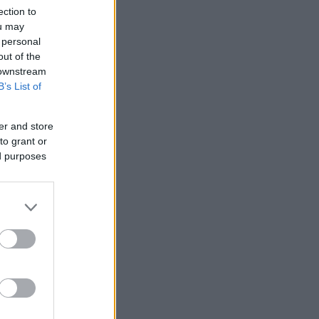
ection to
ou may
 personal
out of the
 downstream
B’s List of
er and store
to grant or
ed purposes