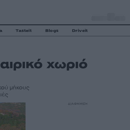
o
Αθήνα
28
C
a
Tasteit
Blogs
Driveit
αιρικό χωριό
κού μήκους
ιές
ΔΙΑΦΗΜΙΣΗ