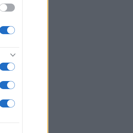
ις
ά και
ς»,
ς ήταν
ικές