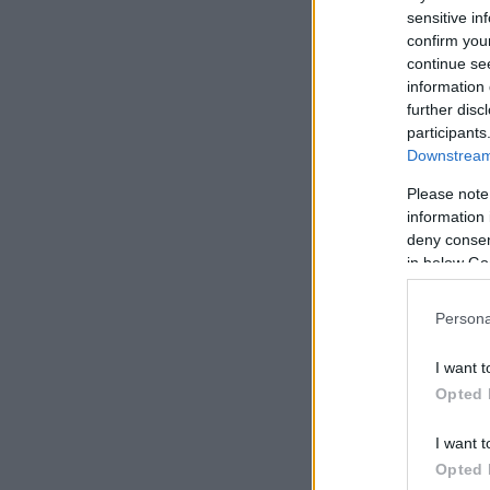
ελλαδικό χώρο.
sensitive in
confirm you
continue se
information 
further disc
participants
Downstream 
Please note
information 
deny consent
in below Go
Persona
I want t
Opted 
I want t
Opted 