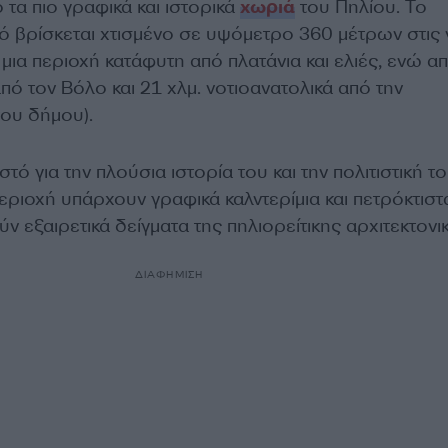
 τα πιο γραφικά και ιστορικά
χωριά
του Πηλίου. Το
 βρίσκεται χτισμένο σε υψόμετρο 360 μέτρων στις 
 μια περιοχή κατάφυτη από πλατάνια και ελιές, ενώ απ
από τον Βόλο και 21 χλμ. νοτιοανατολικά από την
ου δήμου).
τό για την πλούσια ιστορία του και την πολιτιστική τ
εριοχή υπάρχουν γραφικά καλντερίμια και πετρόκτιστ
ύν εξαιρετικά δείγματα της πηλιορείτικης αρχιτεκτονι
ΔΙΑΦΗΜΙΣΗ