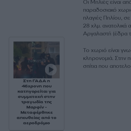
Οι Μηλιές είναι από
παραδοσιακό χωριό
πλαγιές Πηλίου, σε
28 χλμ. ανατολικά 
Αργαλαστή (έδρα τ
Το χωριό είναι γνωσ
κληρονομιά. Στην π
σπίτια που αποτελο
Στη ΓΑΔΑ η
46χρονη που
κατηγορείται για
συμμετοχή στην
τραγωδία της
Μαρφίν -
Μεταφέρθηκε
απευθείας από το
αεροδρόμιο