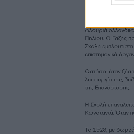
Η Σχολή ολοκληρώθ
πρώτων ιδρυτών, ο
φλουριά ολλανδικά
Πηλίου. Ο Γαζής π
Σχολή εμπλουτίστηκ
επιστημονικά όργανα
Ωστόσο, όταν ξέσπ
λειτουργία της, δε
της Επανάστασης.
Η Σχολή επαναλειτ
Κωνσταντά. Όταν π
Το 1928, με δωρεά