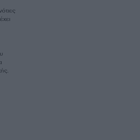
νότιες
έχει
ου
α
κής.