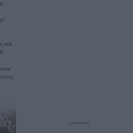
τα
γή
ς και
Χ.
έναν
ίτλους
ΔΙΑΦΗΜΙΣΗ