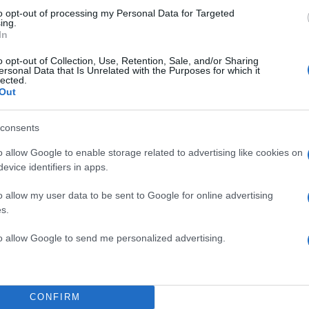
to opt-out of processing my Personal Data for Targeted
ing.
In
o opt-out of Collection, Use, Retention, Sale, and/or Sharing
ersonal Data that Is Unrelated with the Purposes for which it
lected.
Out
consents
o allow Google to enable storage related to advertising like cookies on
evice identifiers in apps.
ών ιδρύθηκε το 1814 με την μορφή Σχολής από τρε
o allow my user data to be sent to Google for online advertising
κότητες του πνεύματος και των γραμμάτων και
s.
αφωτισμού: τον Άνθιμο Γαζή, τον Γρηγόριο Κωνσταντ
to allow Google to send me personalized advertising.
δη. Οι ιδρυτές της, τής έδωσαν το όνομα «Ψυχής Άκο
πεία ψυχής. Αρχικός σκοπός των ιδρυτών της Σχολή
ία Ακαδημία, κάτι σαν πανεπιστήμιο, αλλά οι οθωμαν
CONFIRM
 δώσουν άδεια για κάτι τέτοιο.