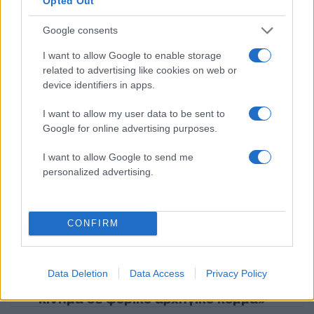
Opted Out
αδερφή του
4
Google consents
Ανησυχία από το ξέσπασμα του ιού του
Δυτικού Νείλου με κρούσματα στην Αττική
- «Καμπανάκι» από τον Ιατρικό Σύλλογο
I want to allow Google to enable storage
Αθηνών για την προστασία της δημόσιας
related to advertising like cookies on web or
υγείας
device identifiers in apps.
5
Πέθανε ο Γουίλιαμ Όρμπιτ, παραγωγός του
εμβληματικού άλμπουμ της Μαντόνα «Ray
I want to allow my user data to be sent to
of Light»
Google for online advertising purposes.
I want to allow Google to send me
personalized advertising.
Πιο σχολιασμένα
Marfin: Η 46χρονη πήρε προθεσμία για
101
να απολογηθεί την Τρίτη – «Είναι αθώα,
CONFIRM
συμμετείχε στη διαδήλωση όπως και
100.000 άτομα»
Βγήκαν ξανά τα μαχαίρια στην Ελπίδα
94
Data Deletion
Data Access
Privacy Policy
για τη Δημοκρατία: «Καρυστιανού,
Γρατσία και Γαλανός μετέτρεψαν το
κίνημα σε φοβικό αρχηγικό κόμμα»