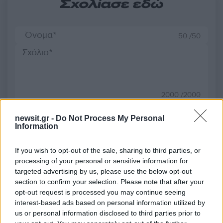
Σχολίασε εδώ
50 /50
2000 /2000
Υποβολή σχολίου
newsit.gr -
Do Not Process My Personal
Information
Όροι Χρήσης
. Το site προστατεύεται από reCAPTCHA, ισχύουν
Πολιτική Απορρήτου
&
Όροι Χρήσης
της Google.
If you wish to opt-out of the sale, sharing to third parties, or
Ελλάδα
processing of your personal or sensitive information for
targeted advertising by us, please use the below opt-out
ΑΚΡΟΔΕΞΙΟΣ
ΗΛΕΚΤΡΙΚΟΣ
section to confirm your selection. Please note that after your
ΜΟΝΑΣΤΗΡΑΚΙ
opt-out request is processed you may continue seeing
interest-based ads based on personal information utilized by
Share:
us or personal information disclosed to third parties prior to