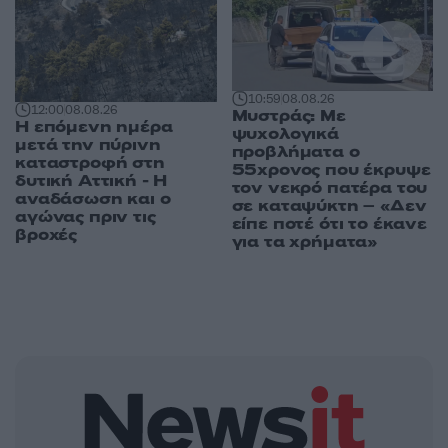
10:59
08.08.26
12:00
08.08.26
Μυστράς: Με
Η επόμενη ημέρα
ψυχολογικά
μετά την πύρινη
προβλήματα ο
καταστροφή στη
55χρονος που έκρυψε
δυτική Αττική - Η
τον νεκρό πατέρα του
αναδάσωση και ο
σε καταψύκτη – «Δεν
αγώνας πριν τις
είπε ποτέ ότι το έκανε
βροχές
για τα χρήματα»