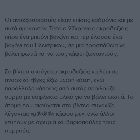
Οι αντιεξουσιαστές είχαν επίσης καδρόνια και με
αυτά αμύνονταν. Τότε ο 27χρονος ακροδεξιός
πήρε ένα μπιτόνι βενζίνη και περιέλουσε ένα
βαγόνι του Ηλεκτρικού, σε μια προσπάθεια να
βάλει φωτιά και να τους κάψει ζωνταντούς.
Σε βίντεο ακούγεται ακροδεξιός να λέει σε
αναρχικό «βγες έξω μωρή κότα», ενώ
παράλληλα κάποιος από αυτός περιλούζει
συρμό με εύφλεκτο υλικό για να βάλει φωτιά. Το
άτομο που ακούγεται στο βίντεο συνεχίζει
λέγοντας «μ@@@ι κάψου ρε», ενώ άλλοι
χτυπούν με σφυριά και βαριοπούλες τους
συρμούς.