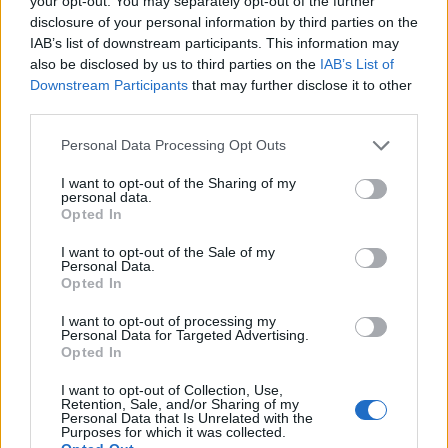
your opt-out. You may separately opt-out of the further
Ακολουθήστε το Νewsit.gr στο
Google News
και
disclosure of your personal information by third parties on the
ενημερωθείτε πρώτοι για όλη την ειδησεογραφία και τα
IAB’s list of downstream participants. This information may
τελευταία νέα
της ημέρας
also be disclosed by us to third parties on the
IAB’s List of
Downstream Participants
that may further disclose it to other
third parties.
Please note that this website/app uses one or more Google
Personal Data Processing Opt Outs
services and may gather and store information including but
Πιο δημοφιλή
not limited to your visit or usage behaviour. You may click to
I want to opt-out of the Sharing of my
personal data.
grant or deny consent to Google and its third-party tags to
Opted In
1
Σοκαριστική υπόθεση στην Κρήτη:
use your data for below specified purposes in below Google
Τουρίστας ρωτούσε πόσο να πληρώσει για
consent section.
I want to opt-out of the Sale of my
να ασελγήσει σε 10χρονο κορίτσι - Το παιδί
Personal Data.
καθόταν αμέριμνο σε αυλή επιχείρησης
Opted In
2
Δεν ήταν μόνο η ταχύτητα που οδήγησε
I want to opt-out of processing my
στο τροχαίο στις Σέρρες με νεκρούς μητέρα
Personal Data for Targeted Advertising.
και γιο - «Ίσως κάτι απέσπασε την προσοχή
Opted In
του οδηγού» λέει πραγματογνώμονας
3
I want to opt-out of Collection, Use,
Μυστράς: Αλλαγή στην υπερασπιστική
Retention, Sale, and/or Sharing of my
γραμμή του 55χρονου που έκρυψε τον
Personal Data that Is Unrelated with the
νεκρό πατέρα του σε καταψύκτη – Η
Purposes for which it was collected.
αγάπη στους γονείς και η διαφωνία με την