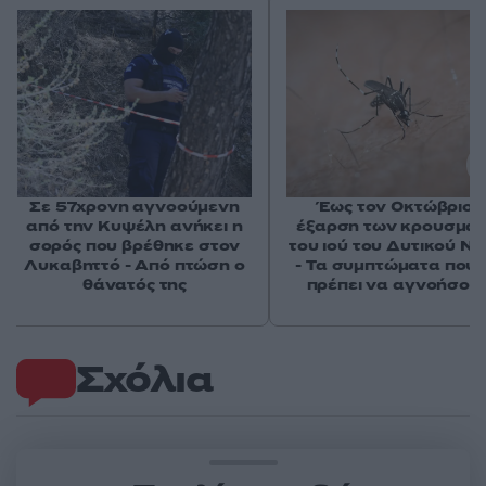
Σε 57χρονη αγνοούμενη
Έως τον Οκτώβριο 
από την Κυψέλη ανήκει η
έξαρση των κρουσμά
σορός που βρέθηκε στον
του ιού του Δυτικού Νε
Λυκαβηττό - Από πτώση ο
- Τα συμπτώματα που 
θάνατός της
πρέπει να αγνοήσου
Σχόλια