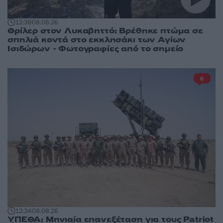
12:39
08.08.26
Θρίλερ στον Λυκαβηττό: Βρέθηκε πτώμα σε
σπηλιά κοντά στο εκκλησάκι των Αγίων
Ισιδώρων - Φωτογραφίες από το σημείο
6
12:34
08.08.26
ΥΠΕΘΑ: Μηνιαία επανεξέταση για τους Patriot