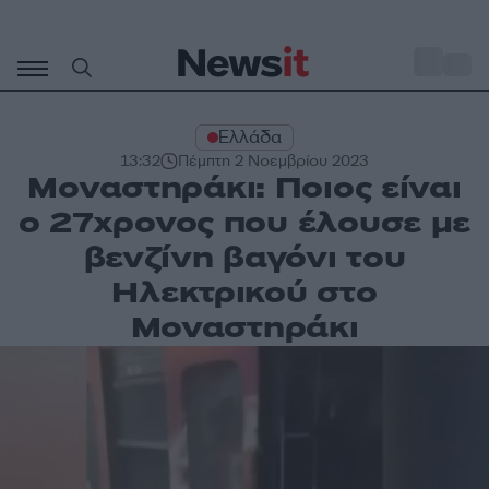
Μετάβαση
σε
o
35
περιεχόμενο
Ελλάδα
13:32
Πέμπτη 2 Νοεμβρίου 2023
Μοναστηράκι: Ποιος είναι
ο 27χρονος που έλουσε με
βενζίνη βαγόνι του
Ηλεκτρικού στο
Μοναστηράκι