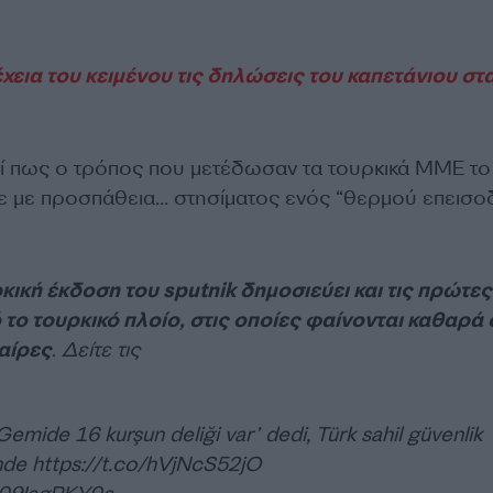
χεια του κειμένου τις δηλώσεις του καπετάνιου στ
εί πως ο τρόπος που μετέδωσαν τα τουρκικά ΜΜΕ το
αζε με προσπάθεια… στησίματος ενός “θερμού επεισο
κική έκδοση του sputnik δημοσιεύει και τις πρώτες
ο τουρκικό πλοίο, στις οποίες φαίνονται καθαρά 
αίρες
.
Δείτε τις
Gemide 16 kurşun deliği var’ dedi, Türk sahil güvenlik
inde
https://t.co/hVjNcS52jO