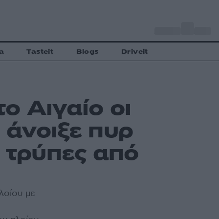
o
Αθήνα
27
C
a
Tasteit
Blogs
Driveit
ο Αιγαίο οι
 άνοιξε πυρ
6 τρύπες από
πλοίου με