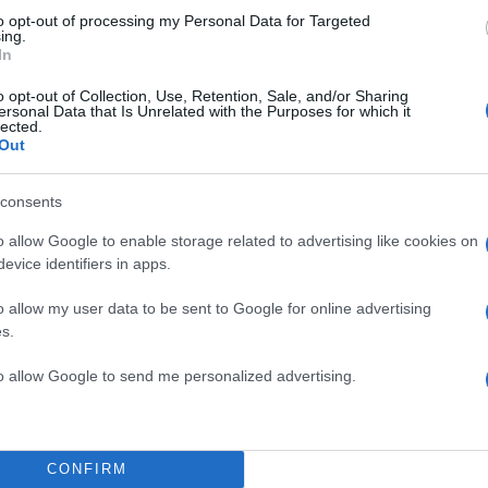
χος του εμπορεύματος. Ο Τούρκος καπετάνιος φέρετ
to opt-out of processing my Personal Data for Targeted
ing.
δοποιήσεις, κάτι που οδήγησε στο να ανοίξουν πυρ
In
ού Λιμενικού
“, αναφέρει το
rt.com
.
o opt-out of Collection, Use, Retention, Sale, and/or Sharing
ersonal Data that Is Unrelated with the Purposes for which it
lected.
utniknews.com
αναφέρει πως
το πλήρωμα του
Out
 βρήκε 36 τρύπες από σφαίρες
στο “κέλυφος” του
ωστο παραμένει μέχρι στιγμής το κατά πόσο υπάρχο
consents
περιστατικό. Το rt.com, πάντως, μεταδίδει πως
οι τρύ
o allow Google to enable storage related to advertising like cookies on
ου βρέθηκαν ήταν 16
, κάτι το οποίο επιβεβαίωσε τελι
evice identifiers in apps.
ιος του πλοίου.
o allow my user data to be sent to Google for online advertising
s.
ΔΙΑΦΗΜΙΣΗ
to allow Google to send me personalized advertising.
CONFIRM