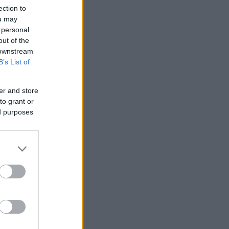
ection to
ou may
 personal
out of the
 downstream
B’s List of
er and store
to grant or
ed purposes
σε
ι
ά.
ία της
Ρόδου