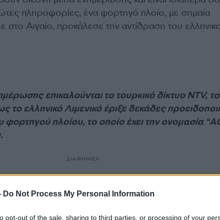
ώτες πληροφορίες, ένα φορτηγό πλοίο, με σημαία
ε στο Αιγαίο, προκάλεσε την αντίδραση του ελληνικ
ημέρωσης επικαλούνται το τουρκικό δίκτυο NTV, το
ς το ελληνικό Λιμενικό έριξε δεκάδες προειδοποι
υ φορτηγού πλοίου, το οποίο έχει την ονομασία “A
.
ΔΙΑΦΗΜΙΣΗ
-
Do Not Process My Personal Information
to opt-out of the sale, sharing to third parties, or processing of your per