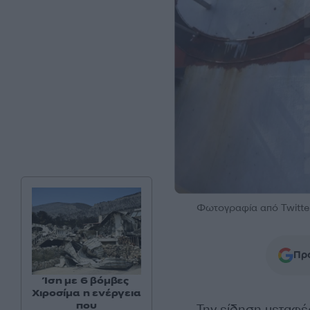
Φωτογραφία από Twitter
Προ
Ίση με 6 βόμβες
Χιροσίμα η ενέργεια
που
Την είδηση μεταφέ