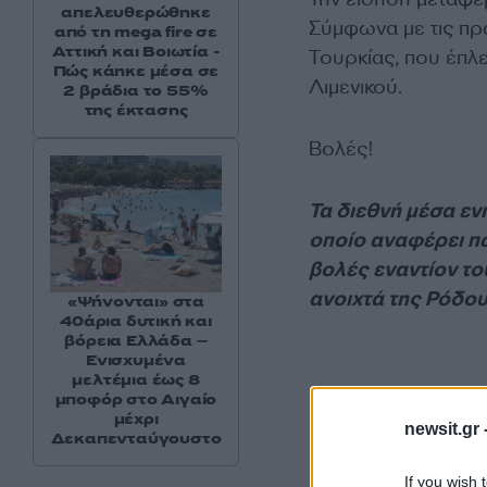
απελευθερώθηκε
Σύμφωνα με τις πρ
από τη mega fire σε
Αττική και Βοιωτία -
Τουρκίας, που έπλε
Πώς κάηκε μέσα σε
Λιμενικού.
2 βράδια το 55%
της έκτασης
Βολές!
Τα διεθνή μέσα εν
οποίο αναφέρει πω
βολές εναντίον το
ανοιχτά της Ρόδου
«Ψήνονται» στα
40άρια δυτική και
βόρεια Ελλάδα –
Ενισχυμένα
μελτέμια έως 8
μποφόρ στο Αιγαίο
μέχρι
newsit.gr 
Δεκαπενταύγουστο
If you wish 