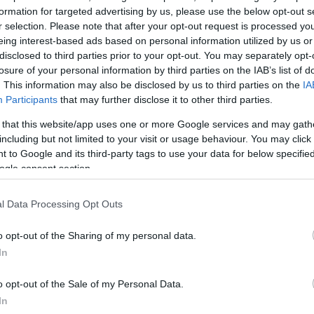
formation for targeted advertising by us, please use the below opt-out s
r selection. Please note that after your opt-out request is processed y
eing interest-based ads based on personal information utilized by us or
disclosed to third parties prior to your opt-out. You may separately opt-
losure of your personal information by third parties on the IAB’s list of
. This information may also be disclosed by us to third parties on the
IA
Participants
that may further disclose it to other third parties.
 that this website/app uses one or more Google services and may gath
ικό για τις βολές στη Ρόδο: “Ενημερωθήκαμε ότι
including but not limited to your visit or usage behaviour. You may click 
κά”
 to Google and its third-party tags to use your data for below specifi
ogle consent section.
αφέρουν πως το πλοίο εβλήθη διότι δεν απάντησε 
l Data Processing Opt Outs
ήσεις της ελληνικής ακτοφυλακής.
o opt-out of the Sharing of my personal data.
 πήρε φορτίο από το τουρκικό λιμάνι Iskenderun κα
In
κατεύθυνση του Izmit Bay, στη θάλασσα του Μαρμαρ
 Αιγαίο, το τουρκικό πλοίο προσεγγίστηκε από πλο
o opt-out of the Sale of my Personal Data.
In
ακής, τα οποία απαίτησαν να μπει στο λιμάνι της 