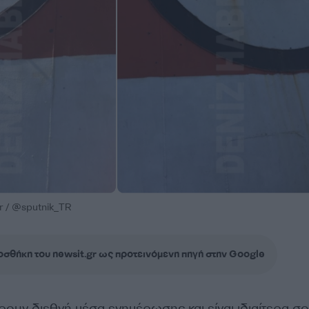
 / @sputnik_TR
σθήκη του newsit.gr ως προτεινόμενη πηγή στην Google
ρουν διεθνή μέσα ενημέρωσης και είναι ιδιαίτερα σ