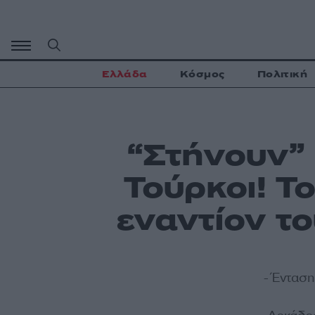
Μετάβαση
σε
περιεχόμενο
Ελλάδα
Κόσμος
Πολιτική
“Στήνουν” 
Τούρκοι! Τ
εναντίον το
- Ένταση