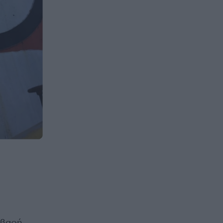
οβαρή.