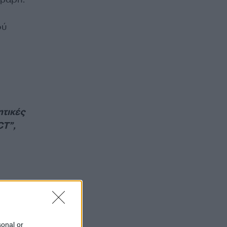
ού
ητικές
CT”,
sonal or