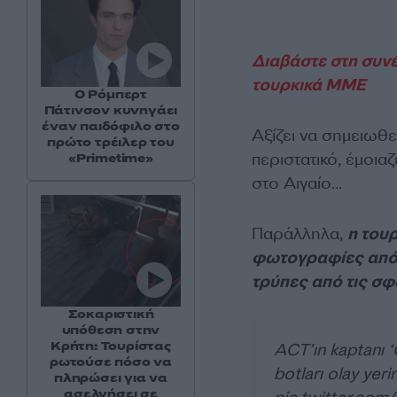
Διαβάστε στη συνέ
τουρκικά ΜΜΕ
Ο Ρόμπερτ
Πάτινσον κυνηγάει
έναν παιδόφιλο στο
Αξίζει να σημειωθ
πρώτο τρέιλερ του
περιστατικό, έμοι
«Primetime»
στο Αιγαίο…
Παράλληλα,
η τουρ
φωτογραφίες από τ
τρύπες από τις σφ
Σοκαριστική
υπόθεση στην
Κρήτη: Τουρίστας
ACT’ın kaptanı ‘
ρωτούσε πόσο να
botları olay yer
πληρώσει για να
ασελγήσει σε