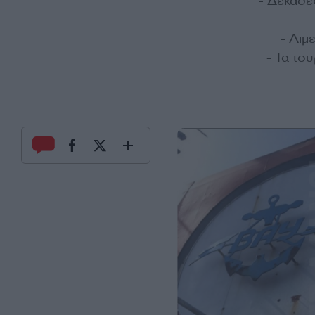
- Δεκάδε
- Λιμ
- Τα το