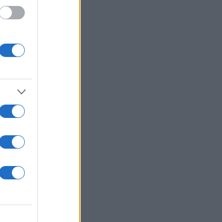
αι να
 τα
υν
πες
κά και