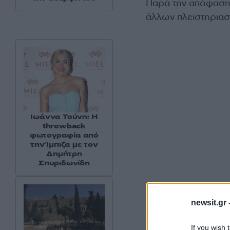
Παρά την απόφαση 
άλλων πλειστηριασ
Ιωάννα Τούνη: Η
throwback
φωτογραφία από
την Ίμπιζα με τον
Δημήτρη
Σπυριδωνίδη
newsit.gr 
Σχόλι
If you wish 