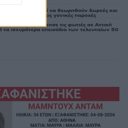
άτων: Πότε μπορεί να θεωρηθούν δωρεές και
ος – Τι ισχυεί για τις γονικές παροχές
τέμι που τροφοδότησε τις φωτιές σε Αττική
πό τα ισχυρότερα επεισόδια των τελευταίων 50