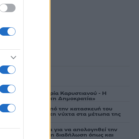
ασμένα
γάτες, μένει η Μαρία Καρυστιανού - Η
α την «Ελπίδα για τη Δημοκρατία»
ι πρώτες εικόνες από την κατασκευή του
 θα επιχειρεί και τη νύχτα στα μέτωπα της
νη πήρε προθεσμία για να απολογηθεί την
αθώα, συμμετείχε στη διαδήλωση όπως και