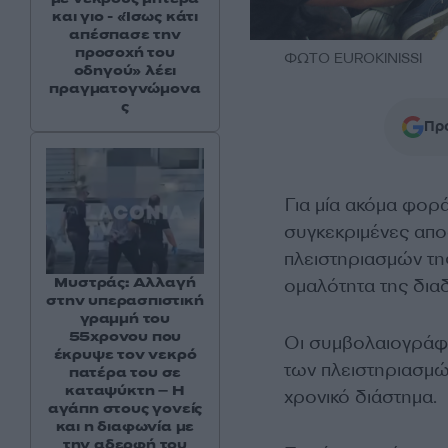
και γιο - «Ίσως κάτι
απέσπασε την
προσοχή του
ΦΩΤΟ EUROKINISSI
οδηγού» λέει
πραγματογνώμονα
ς
Προ
Για μία ακόμα φορά
συγκεκριμένες απο
πλειστηριασμών της
Μυστράς: Αλλαγή
ομαλότητα της διαδ
στην υπερασπιστική
γραμμή του
55χρονου που
Οι συμβολαιογράφοι
έκρυψε τον νεκρό
των πλειστηριασμώ
πατέρα του σε
καταψύκτη – Η
χρονικό διάστημα.
αγάπη στους γονείς
και η διαφωνία με
την αδερφή του