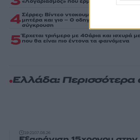
3
«Λογαριασμός» που ερμηνεύει η Κατερίνα
4
Σέρρες: Βίντεο ντοκουμέντο από το τροχα
μητέρα και γιο – Ο οδηγός του φορτηγού
σύγκρουση
5
Έρχεται τριήμερο με 40άρια και ισχυρά με
που θα είναι πιο έντονα τα φαινόμενα
Ελλάδα: Περισσότερα
19:21
07.08.26
Εξαφάνιση 15χρονου στην 