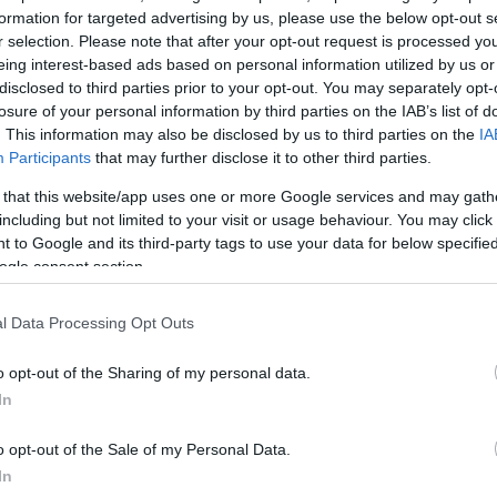
formation for targeted advertising by us, please use the below opt-out s
r selection. Please note that after your opt-out request is processed y
eing interest-based ads based on personal information utilized by us or
disclosed to third parties prior to your opt-out. You may separately opt-
Σχολίασε εδώ
losure of your personal information by third parties on the IAB’s list of
. This information may also be disclosed by us to third parties on the
IA
Participants
that may further disclose it to other third parties.
50
 that this website/app uses one or more Google services and may gath
including but not limited to your visit or usage behaviour. You may click 
 to Google and its third-party tags to use your data for below specifi
ogle consent section.
2000 /
l Data Processing Opt Outs
Υποβολή σχολίου
o opt-out of the Sharing of my personal data.
ροστατεύεται από reCAPTCHA, ισχύουν
Πολιτική Απορρήτου
&
Όροι Χρήσης
της
In
Ελλάδα
o opt-out of the Sale of my Personal Data.
 ΣΥΜΒΟΛΑΙΟΓΡΑΦΩΝ 2016
ΠΛΕΙΣΤΗΡΙΑΣΜΟΙ
In