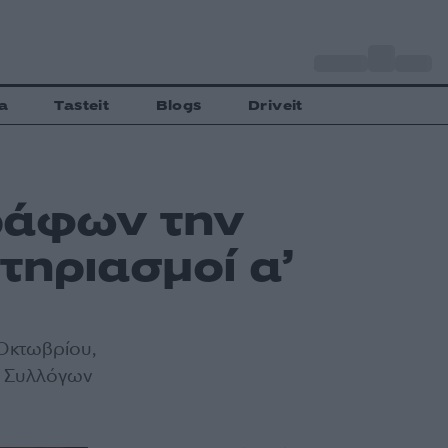
o
Αθήνα
34
C
a
Tasteit
Blogs
Driveit
ράφων την
τηριασμοί α’
 Οκτωβρίου,
ν Συλλόγων