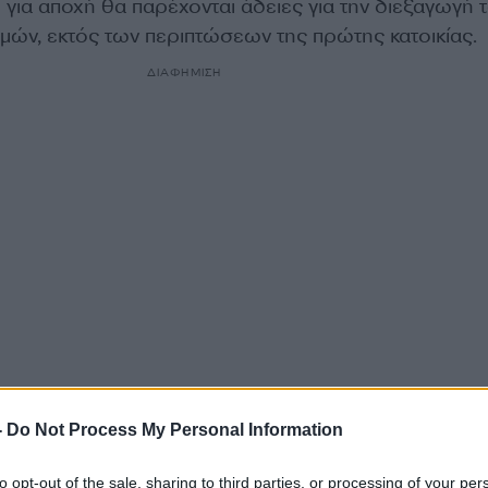
για αποχή θα παρέχονται άδειες για την διεξαγωγή 
μών, εκτός των περιπτώσεων της πρώτης κατοικίας.
ΔΙΑΦΗΜΙΣΗ
-
Do Not Process My Personal Information
α
to opt-out of the sale, sharing to third parties, or processing of your per