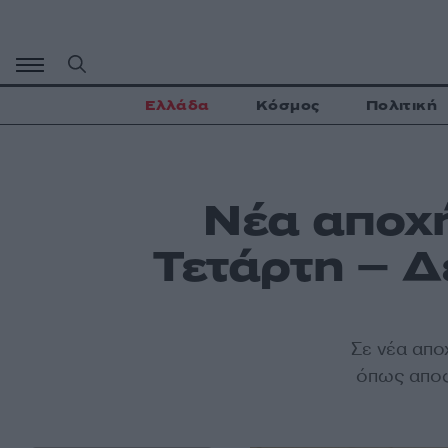
Μετάβαση
σε
περιεχόμενο
Ελλάδα
Κόσμος
Πολιτική
Νέα αποχ
Τετάρτη – Δ
Σε νέα απο
όπως αποφ