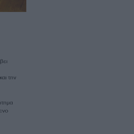
βει
και την
ήτημα
μενο