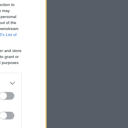
ection to
ou may
 personal
out of the
 downstream
B’s List of
 /50
er and store
to grant or
ed purposes
2000