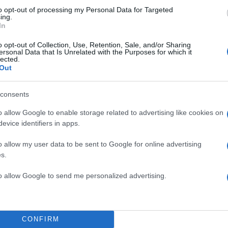
ΣΥΜΒΟΛΑΙΟΓΡΑΦΟΙ
to opt-out of processing my Personal Data for Targeted
ing.
Share:
In
o opt-out of Collection, Use, Retention, Sale, and/or Sharing
θήστε το Νewsit.gr στο
Google News
και ενημερωθείτε
ersonal Data that Is Unrelated with the Purposes for which it
 για όλη την ειδησεογραφία και τα
τελευταία νέα
της
lected.
ς
Out
consents
o allow Google to enable storage related to advertising like cookies on
evice identifiers in apps.
Πιο σχολι
o allow my user data to be sent to Google for online advertising
ο Ριτσώνας το
Έφυγαν οι συνερ
184
s.
ου ελικοπτέρου που
επόμενη μέρα γι
to allow Google to send me personalized advertising.
Canadair 515: Ο
130
που έζησε και πώς
αεροσκάφους που
πιο όμορφο έχω δει
φωτιάς
Marfin: Η 46χρο
93
CONFIRM
iral το τραγούδι του
Τρίτη – «Είναι 