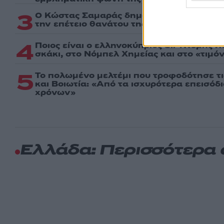
3
Ο Κώστας Σαμαράς δημοσίευσε μία παιδι
την επέτειο θανάτου της αδελφής του, Λ
4
Ποιος είναι ο ελληνοκύπριος Sir Ντέμης 
σκάκι, στο Νόμπελ Χημείας και στο «τιμόν
5
Το πολωμένο μελτέμι που τροφοδότησε τι
και Βοιωτία: «Από τα ισχυρότερα επεισόδ
χρόνων»
Ελλάδα: Περισσότερα