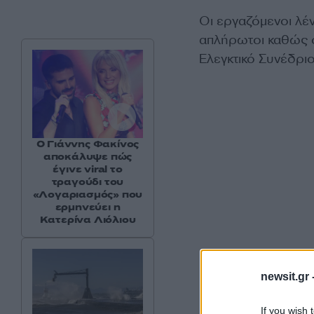
Οι εργαζόμενοι λέν
απλήρωτοι καθώς 
Ελεγκτικό Συνέδριο
Ο Γιάννης Φακίνος
αποκάλυψε πώς
έγινε viral το
τραγούδι του
«Λογαριασμός» που
ερμηνεύει η
Κατερίνα Λιόλιου
newsit.gr 
If you wish 