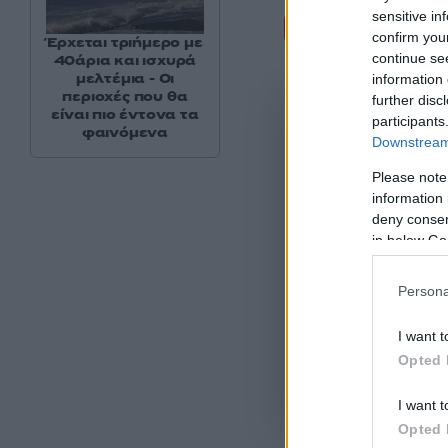
Σχόλι
sensitive in
confirm you
Έρχεται τριήμερο με
continue se
40άρια και ισχυρά
μελτέμια - Οι
information 
περιοχές που θα
further disc
είναι πιο έντονα τα
participants
φαινόμενα
Downstream 
Please note
information 
deny consent
in below Go
Persona
I want t
Opted 
Όροι Χρήσης
. Το site π
I want t
Google.
Opted 