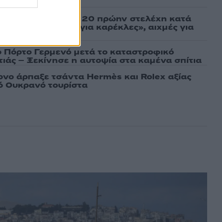
σάτσου και ακόμη 20 πρώην στελέχη κατά
εν αποχωρήσαμε για καρέκλες», αιχμές για
 μοντέλο»
ο Πόρτο Γερμενό μετά το καταστροφικό
ιάς – Ξεκίνησε η αυτοψία στα καμένα σπίτια
νο άρπαξε τσάντα Hermès και Rolex αξίας
ό Ουκρανό τουρίστα