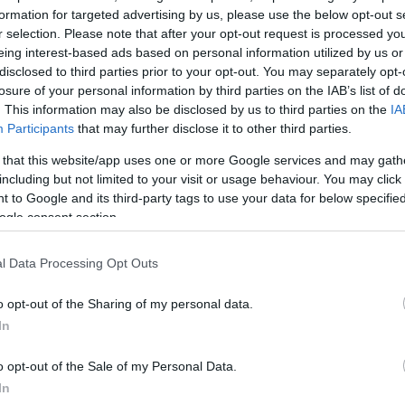
α
formation for targeted advertising by us, please use the below opt-out s
r selection. Please note that after your opt-out request is processed y
eing interest-based ads based on personal information utilized by us or
disclosed to third parties prior to your opt-out. You may separately opt-
losure of your personal information by third parties on the IAB’s list of
. This information may also be disclosed by us to third parties on the
IA
Σχολίασε εδώ
Participants
that may further disclose it to other third parties.
 that this website/app uses one or more Google services and may gath
including but not limited to your visit or usage behaviour. You may click 
50
 to Google and its third-party tags to use your data for below specifi
ogle consent section.
l Data Processing Opt Outs
2000 /
o opt-out of the Sharing of my personal data.
Υποβολή σχολίου
In
ροστατεύεται από reCAPTCHA, ισχύουν
Πολιτική Απορρήτου
&
Όροι Χρήσης
της
o opt-out of the Sale of my Personal Data.
In