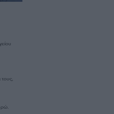
γείου
η
 τους,
υρώ.