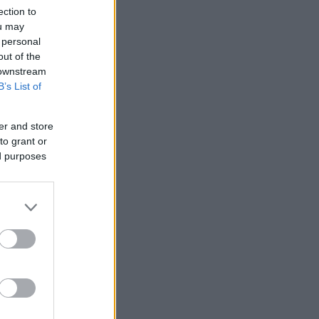
ection to
ou may
 personal
out of the
 downstream
B’s List of
er and store
to grant or
 /50
ed purposes
2000