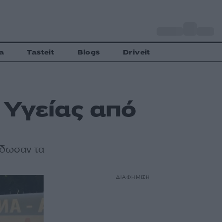
o
Αθήνα
27
C
a
Tasteit
Blogs
Driveit
 Υγείας από
έδωσαν τα
ΔΙΑΦΗΜΙΣΗ