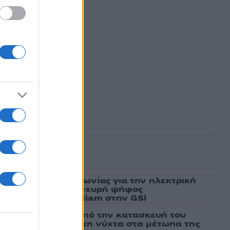
ασμένα
ν υπογραφή συμφωνίας για την ηλεκτρική
άδας – Κύπρου: «Ισχυρή ψήφος
 είσοδος της Meridiam στην GSI
ι πρώτες εικόνες από την κατασκευή του
 θα επιχειρεί και τη νύχτα στα μέτωπα της