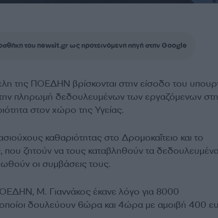
σθήκη του newsit.gr ως προτεινόμενη πηγή στην Google
έλη της ΠΟΕΔΗΝ βρίσκονται στην είσοδο του υπουρ
ς την πληρωμή δεδουλευμένων των εργαζόμενων στ
αριότητα στον χώρο της Υγείας.
ασιούχους καθαριότητας στο Δρομοκαΐτειο και το
 που ζητούν να τους καταβληθούν τα δεδουλευμένα
εωθούν οι συμβάσεις τους.
ΟΕΔΗΝ, Μ. Γιαννάκος έκανε λόγο για 8000
οποίοι δουλεύουν 6ώρα και 4ώρα με αμοιβή 400 ε