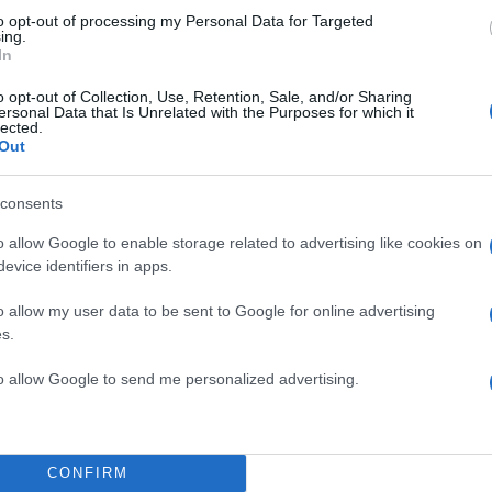
Ελλάδα
to opt-out of processing my Personal Data for Targeted
ΕΡΓΑΖΟΜΕΝΟΙ
ΚΑΘΑΡΙΟΤΗΤΑ
ΚΑΤΑΛΗΨΗ
ing.
In
ΣΙΤΙΣΗ
ΣΥΜΒΑΣΙΟΥΧΟΙ
ΥΠΟΥΡΓΕΙΟ ΥΓΕΙΑΣ
o opt-out of Collection, Use, Retention, Sale, and/or Sharing
Share:
ersonal Data that Is Unrelated with the Purposes for which it
lected.
Out
θήστε το Νewsit.gr στο
Google News
και ενημερωθείτε
 για όλη την ειδησεογραφία και τα
τελευταία νέα
της
ς
consents
o allow Google to enable storage related to advertising like cookies on
evice identifiers in apps.
o allow my user data to be sent to Google for online advertising
s.
Πιο σχολι
to allow Google to send me personalized advertising.
ρυστιανού - Η
Μητσοτάκης στη
198
μοκρατία»
διασύνδεση Ελλ
εμπιστοσύνης» η
η Χαλκιά: Με την
Canadair 515: Ο
127
ρέτησαν την
CONFIRM
αεροσκάφους που