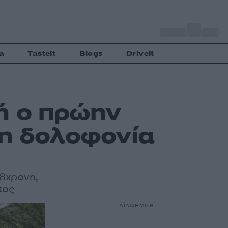
o
Αθήνα
35
C
a
Tasteit
Blogs
Driveit
ή ο πρώην
τη δολοφονία
48χρονη,
τος
ΔΙΑΦΗΜΙΣΗ