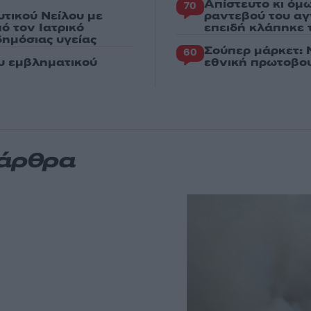
Απίστευτο κι όμ
70
υτικού Νείλου με
ραντεβού του αγ
ό τον Ιατρικό
επειδή κλάπηκε 
ημόσιας υγείας
Σούπερ μάρκετ: 
60
ου εμβληματικού
εθνική πρωτοβου
 άρθρα