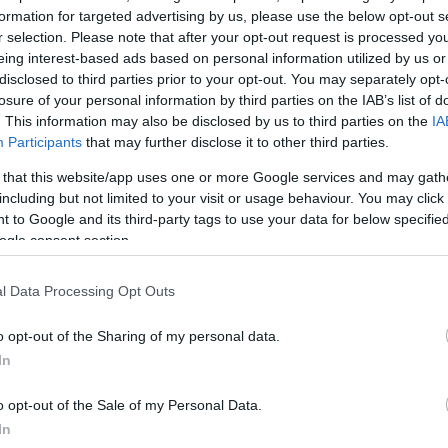
ροηγουμένως ήρθαν σε ερωτική επαφή και δεν είναι 
formation for targeted advertising by us, please use the below opt-out s
στην προσπάθεια να γλιτώσει.
r selection. Please note that after your opt-out request is processed y
eing interest-based ads based on personal information utilized by us or
ΔΙΑΦΗΜΙΣΗ
disclosed to third parties prior to your opt-out. You may separately opt-
losure of your personal information by third parties on the IAB’s list of
. This information may also be disclosed by us to third parties on the
IA
Participants
that may further disclose it to other third parties.
 that this website/app uses one or more Google services and may gath
including but not limited to your visit or usage behaviour. You may click 
 to Google and its third-party tags to use your data for below specifi
ogle consent section.
l Data Processing Opt Outs
o opt-out of the Sharing of my personal data.
In
o opt-out of the Sale of my Personal Data.
α
In