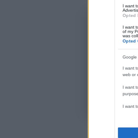
I want 
Advertis
Opted 
I want t
of my P
was col
Opted 
Google 
I want t
web or d
I want t
purpose
I want 
Όροι Χρήσης
. Το site π
Google.