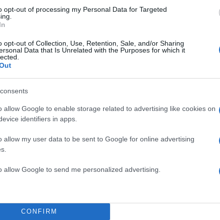
to opt-out of processing my Personal Data for Targeted
ing.
In
Σχολίασε εδώ
o opt-out of Collection, Use, Retention, Sale, and/or Sharing
ersonal Data that Is Unrelated with the Purposes for which it
lected.
Out
50
consents
o allow Google to enable storage related to advertising like cookies on
evice identifiers in apps.
2000 /
o allow my user data to be sent to Google for online advertising
Υποβολή σχολίου
s.
to allow Google to send me personalized advertising.
ροστατεύεται από reCAPTCHA, ισχύουν
Πολιτική Απορρήτου
&
Όροι Χρήσης
της
Ελλάδα
ΔΟΛΟΦΟΝΙΑ
ΝΕΑ ΧΑΛΚΗΔΟΝΑ
CONFIRM