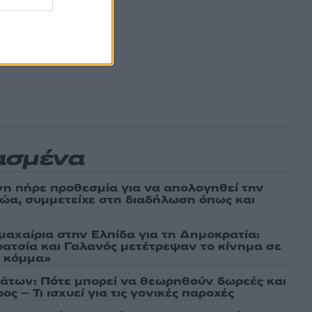
ασμένα
νη πήρε προθεσμία για να απολογηθεί την
αθώα, συμμετείχε στη διαδήλωση όπως και
μαχαίρια στην Ελπίδα για τη Δημοκρατία:
ρατσία και Γαλανός μετέτρεψαν το κίνημα σε
ό κόμμα»
άτων: Πότε μπορεί να θεωρηθούν δωρεές και
ος – Τι ισχυεί για τις γονικές παροχές