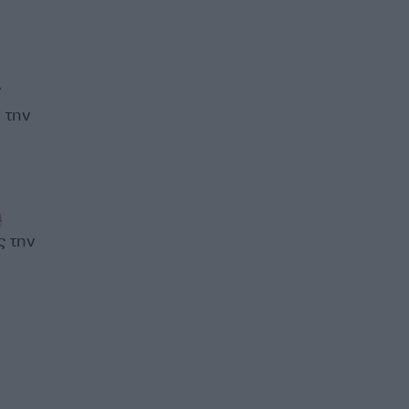
ν
 την
α
ς την