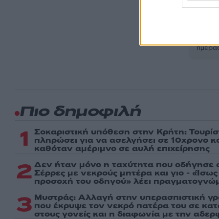
Ακολου
πρώτοι
ημέρα
Πιο δημοφιλή
1
Σοκαριστική υπόθεση στην Κρήτη: Τουρί
πληρώσει για να ασελγήσει σε 10χρονο κορ
καθόταν αμέριμνο σε αυλή επιχείρησης
2
Δεν ήταν μόνο η ταχύτητα που οδήγησε σ
Σέρρες με νεκρούς μητέρα και γιο - «Ίσω
προσοχή του οδηγού» λέει πραγματογνώ
3
Μυστράς: Αλλαγή στην υπερασπιστική γ
που έκρυψε τον νεκρό πατέρα του σε κα
στους γονείς και η διαφωνία με την αδερ