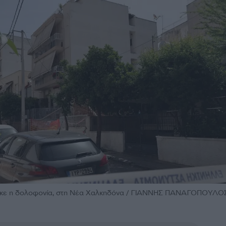
θηκε η δολοφονία, στη Νέα Χαλκηδόνα / ΓΙΑΝΝΗΣ ΠΑΝΑΓΟΠΟΥΛΟΣ