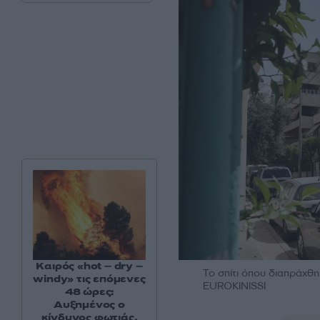
Καιρός «hot – dry –
Το σπίτι όπου διαπράχ
windy» τις επόμενες
EUROKINISSI
48 ώρες:
Αυξημένος ο
κίνδυνος φωτιάς,