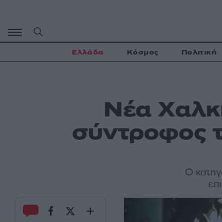
Μετάβαση
σε
περιεχόμενο
Ελλάδα
Κόσμος
Πολιτική
Νέα Χαλκ
σύντροφος τ
Ο κατηγ
επ