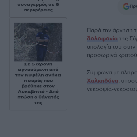
συναγερμός σε 6
Προ
περιφέρειες
Παρά την άρνηση τ
δολοφονία
της Σύ
απολογία του στην 
προσωρινά κρατού
Σε 57χρονη
αγνοούμενη από
Σύμφωνα με πληρ
την Κυψέλη ανήκει
Χαλκηδόνα
, υποσ
η σορός που
βρέθηκε στον
νεκροψία-νεκροτομ
Λυκαβηττό - Από
πτώση ο θάνατός
της