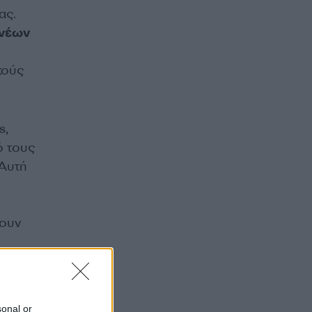
ας.
 νέων
κούς
s,
ό τους
 Αυτή
ρουν
ο – και
sonal or