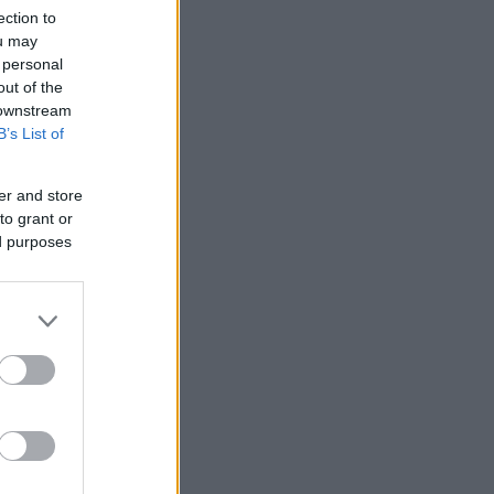
ection to
ou may
 personal
out of the
 downstream
B’s List of
er and store
to grant or
ed purposes