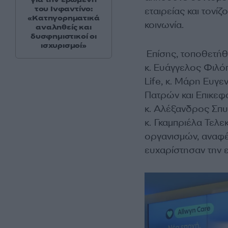
του Ινφαντίνο:
εταιρείας και τονί
«Κατηγορηματικά
κοινωνία.
αναληθείς και
δυσφημιστικοί οι
ισχυρισμοί»
Επίσης, τοποθετήθ
κ. Ευάγγελος Φιλό
Life, κ. Μάρη Ευγ
Πατρών και Επικεφα
κ. Αλέξανδρος Σπυ
κ. Γκαμπριέλα Τελε
οργανισμών, αναφέ
ευχαρίστησαν την ε