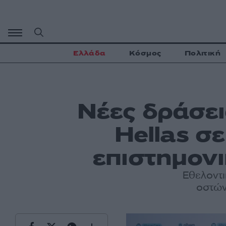
Μετάβαση
σε
περιεχόμενο
Ελλάδα
Κόσμος
Πολιτική
Νέες δράσει
Hellas σ
επιστημονι
Εθελοντι
οστών