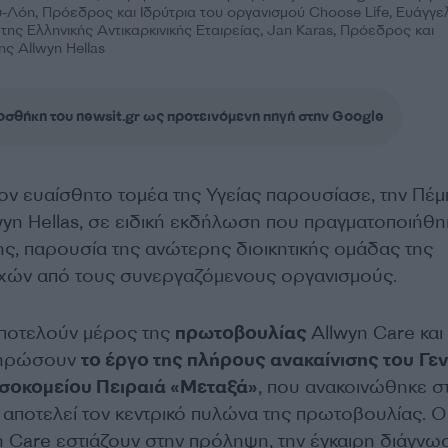
-Λόη, Πρόεδρος και Ιδρύτρια του οργανισμού Choose Life, Ευάγγε
ς Ελληνικής Αντικαρκινικής Εταιρείας, Jan Karas, Πρόεδρος και
ς Allwyn Hellas
σθήκη του newsit.gr ως προτεινόμενη πηγή στην Google
ον ευαίσθητο τομέα της Υγείας παρουσίασε, την Πέμ
wyn
Hellas
, σε ειδική εκδήλωση που πραγματοποιήθη
ης, παρουσία της ανώτερης διοικητικής ομάδας της
λεχών από τους συνεργαζόμενους οργανισμούς.
αποτελούν μέρος της
πρωτοβουλίας
Allwyn Care και
ληρώσουν
το έργο της πλήρους ανακαίνισης του Γεν
οσοκομείου Πειραιά «Μεταξά»
, που ανακοινώθηκε στ
 αποτελεί τον κεντρικό πυλώνα της πρωτοβουλίας. Ο
 Care εστιάζουν στην πρόληψη, την έγκαιρη διάγνωσ