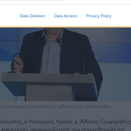
Data Deletion
Data Access
Privacy Policy
 Αναπληρωτής Διευθύνων Σύμβουλος της Allwyn Hellas
κδήλωσης, ο Υπουργός Υγείας, κ. Άδωνις Γεωργιάδης
χαιρετισμό, αναγνωρίζοντας την πρωτοβουλία της