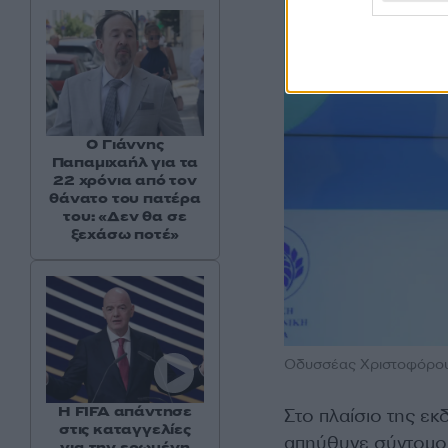
Ο Γιάννης
Παπαμιχαήλ για τα
22 χρόνια από τον
θάνατο του πατέρα
του: «Δεν θα σε
ξεχάσω ποτέ»
Οδυσσέας Χριστοφόρου,
Η FIFA απάντησε
Στο πλαίσιο της ε
στις καταγγελίες
απηύθυνε σύντομο 
για την ερωμένη