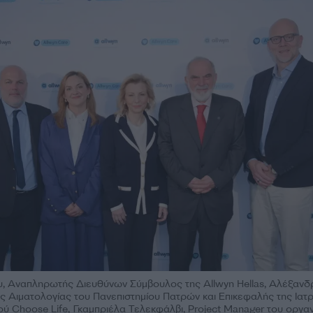
 Αναπληρωτής Διευθύνων Σύμβουλος της Allwyn Hellas, Αλέξανδ
ς Αιματολογίας του Πανεπιστημίου Πατρών και Επικεφαλής της Ιατρ
ού Choose Life, Γκαμπριέλα Τελεκφάλβι, Project Manager του οργα