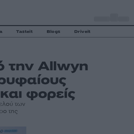
o
Αθήνα
34
C
a
Tasteit
Blogs
Driveit
ό την Allwyn
ορυφαίους
 και φορείς
υελού των
ρο της