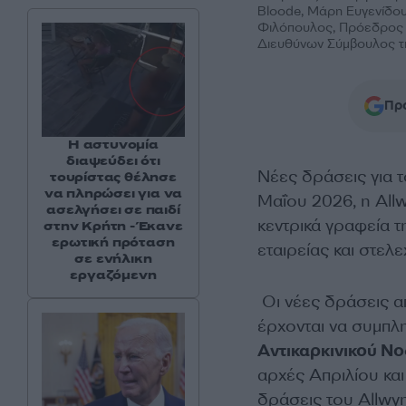
Bloode, Μάρη Ευγενίδου
Φιλόπουλος, Πρόεδρος τη
Διευθύνων Σύμβουλος τη
Προ
Η αστυνομία
διαψεύδει ότι
Νέες δράσεις για τ
τουρίστας θέλησε
να πληρώσει για να
Μαΐου 2026, η All
ασελγήσει σε παιδί
κεντρικά γραφεία τ
στην Κρήτη - Έκανε
ερωτική πρόταση
εταιρείας και στε
σε ενήλικη
εργαζόμενη
Οι νέες δράσεις 
έρχονται να συμπ
Αντικαρκινικού Ν
αρχές Απριλίου και
δράσεις του Allwyn