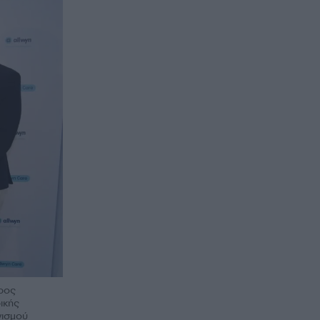
ρος
ικής
νισμού