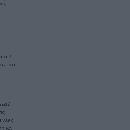
λος
πτη 7
κε στα
ικού
ις
ι νέες
η και