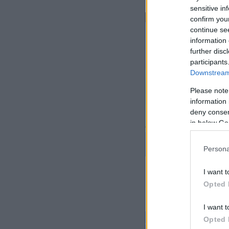
sensitive in
confirm you
continue se
information 
further disc
participants
Downstream 
Please note
information 
deny consent
in below Go
Persona
I want t
Opted 
I want t
Opted 