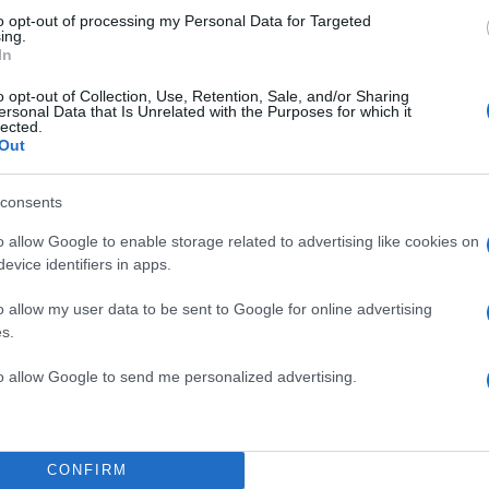
to opt-out of processing my Personal Data for Targeted
ing.
ι Διευθύνων Σύμβουλος της Allwyn Hellas
In
Διευθύνων Σύμβουλος της
Allwyn Hellas, κ. Οδυσσ
o opt-out of Collection, Use, Retention, Sale, and/or Sharing
ersonal Data that Is Unrelated with the Purposes for which it
ωσε: «Εδώ και χρόνια, η Υγεία είναι στην καρδιά τη
lected.
Out
α την Εταιρική Υπευθυνότητα. Με την πρωτοβουλία A
υτή γίνεται ακόμα πιο δυνατή. Η ανακαίνιση του
consents
σοκομείου «Μεταξά» και τις συμπληρωματικές δράσει
o allow Google to enable storage related to advertising like cookies on
α, το Allwyn Care καθίσταται μια ολιστική παρέμβα
evice identifiers in apps.
 κοινωνικό και εθνικό χαρακτήρα. Το μήνυμα της
ίναι απλό και ουσιαστικό: Η φροντίδα μπορεί να γίνε
o allow my user data to be sent to Google for online advertising
ι για όλους».
s.
to allow Google to send me personalized advertising.
CONFIRM