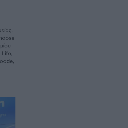
είας,
Choose
ημίου
Life,
loode,