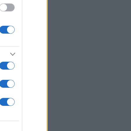
έας
ς
llwyn
ς που
ση για
ι