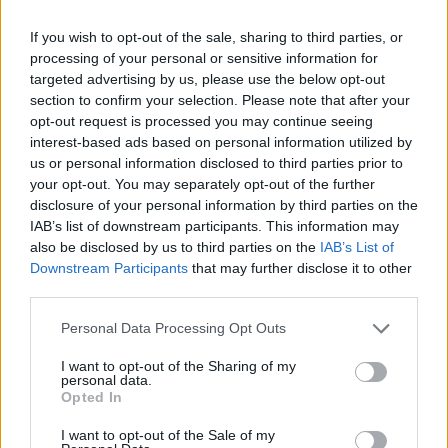
timelapse βίντεο
4
If you wish to opt-out of the sale, sharing to third parties, or
Νέο κύμα ζέστης από το Σαββατοκύριακο
με 40άρια - Πολύ υψηλός κίνδυνος
processing of your personal or sensitive information for
πυρκαγιάς σε Αττική, Εύβοια, Λέσβο και
targeted advertising by us, please use the below opt-out
Χίο σήμερα
section to confirm your selection. Please note that after your
5
opt-out request is processed you may continue seeing
Μύκονος: Βίντεο με τους αστυνομικούς να
εντοπίζουν την τσάντα Hermès και το
interest-based ads based on personal information utilized by
Rolex όπου άρπαξε Έλληνας οδηγός από
us or personal information disclosed to third parties prior to
Ουκρανό τουρίστα
your opt-out. You may separately opt-out of the further
disclosure of your personal information by third parties on the
IAB’s list of downstream participants. This information may
Πιο σχολιασμένα
also be disclosed by us to third parties on the
IAB’s List of
Downstream Participants
that may further disclose it to other
Μητσοτάκης στην υπογραφή συμφωνίας
third parties.
178
για την ηλεκτρική διασύνδεση Ελλάδας –
Κύπρου: «Ισχυρή ψήφος εμπιστοσύνης» η
Please note that this website/app uses one or more Google
Personal Data Processing Opt Outs
είσοδος της Meridiam στην GSI
services and may gather and store information including but
not limited to your visit or usage behaviour. You may click to
I want to opt-out of the Sharing of my
Το τελευταίο αντίο στον Γιάννη
134
personal data.
Βαρβιτσιώτη: «Ήταν φτιαγμένος από
grant or deny consent to Google and its third-party tags to
Opted In
εκείνο το σπάνιο μέταλλο μιας άλλης
use your data for below specified purposes in below Google
εποχής», είπε ο Κυριάκος Μητσοτάκης
consent section.
I want to opt-out of the Sale of my
στον επικήδειο