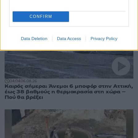
CONFIRM
Data Deletion
Data Access
Privacy Policy
04:04
06.08.26
Καιρός σήμερα: Άνεμοι 6 μποφόρ στην Αττική,
έως 38 βαθμούς η θερμοκρασία στη χώρα –
Πού θα βρέξει