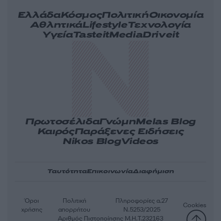
Ελλάδα
Κόσμος
Πολιτική
Οικονομία
Αθλητικά
Lifestyle
Τεχνολογία
Υγεία
Tasteit
Media
Driveit
Πρωτοσέλιδα
Γνώμη
Melas Blog
Καιρός
Παράξενες Ειδήσεις
Nikos Blog
Videos
Ταυτότητα
Επικοινωνία
Διαφήμιση
Όροι
Πολιτική
Πληροφορίες α.27
Cookies
χρήσης
απορρήτου
Ν.5253/2025
Αριθμός Πιστοποίησης Μ.Η.Τ.232163