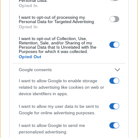
Personal Data.
Opted In
Νέες απώλειες για την Καρυστιανού:
130
Παραιτήθηκαν Μουτσάτσου, Ιωαννίδου
I want to opt-out of processing my
και Κοτσόργιος - «Αποχωρώ από μια
Personal Data for Targeted Advertising.
αυταπάτη»
Opted In
Συνελήφθη στην Ψάθα αδερφός
63
αντιδημάρχου - Έσπασε το μπλόκο της
I want to opt-out of Collection, Use,
Retention, Sale, and/or Sharing of my
ΕΛΑΣ και έπεσε με το αυτοκίνητό του
Personal Data that Is Unrelated with the
στα συντρίμμια του ελικοπτέρου
Purposes for which it was collected.
Opted Out
Αυγερινός, Μουτσάτσου και ακόμη 20
62
πρώην στελέχη κατά Καρυστιανού: «Δεν
αποχωρήσαμε για καρέκλες», αιχμές για
Google consents
«συγκεντρωτικό μοντέλο»
I want to allow Google to enable storage
related to advertising like cookies on web or
device identifiers in apps.
I want to allow my user data to be sent to
Ελλάδα: Περισσότερα
Google for online advertising purposes.
άρθρα
I want to allow Google to send me
personalized advertising.